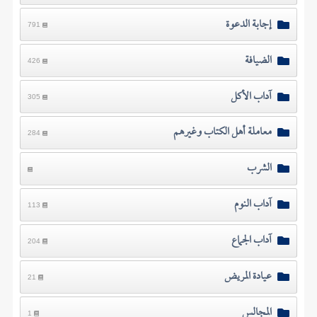
إجابة الدعوة
791
الضيافة
426
آداب الأكل
305
معاملة أهل الكتاب وغيرهم
284
الشرب
آداب النوم
113
آداب الجماع
204
عيادة المريض
21
المجالس
1