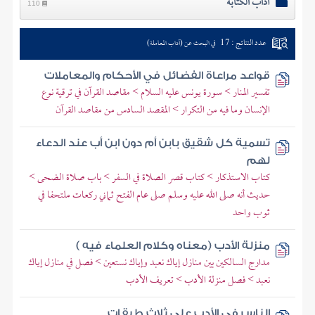
آداب الكتابة
110
عدد النتائج : 17
في البحث عن (آداب المعاملة)
قواعد مراعاة الفضائل في الأحكام والمعاملات
تفسير المنار > سورة يونس عليه السلام > مقاصد القرآن في ترقية نوع
الإنسان وما فيه من التكرار > المقصد السادس من مقاصد القرآن
تسمية كل شقيق بابن أم دون ابن أب عند الدعاء
لهم
كتاب الاستذكار > كتاب قصر الصلاة في السفر > باب صلاة الضحى >
حديث أنه صلى الله عليه وسلم صلى عام الفتح ثماني ركعات ملتحفا في
ثوب واحد
منزلة الأدب (معناه وكلام العلماء فيه )
مدارج السالكين بين منازل إياك نعبد وإياك نستعين > فصل في منازل إياك
نعبد > فصل منزلة الأدب > تعريف الأدب
الناس في الأدب على ثلاث طبقات