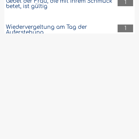
Gebet der Frau, die mit ihrem Schmuck
1
betet, ist gültig
Wiedervergeltung am Tag der
1
Auferstehung
Grundsätzlich ist die Heirat von
1
Jungfrauen zu bevorzugen
Einsetzen künstlicher Zähne
1
Servicevereinbarung