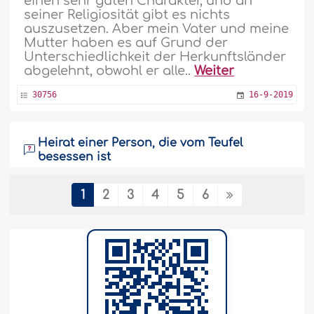
einen sehr guten Charakter, und an
seiner Religiosität gibt es nichts
auszusetzen. Aber mein Vater und meine
Mutter haben es auf Grund der
Unterschiedlichkeit der Herkunftsländer
abgelehnt, obwohl er alle..
Weiter
30756
16-9-2019
Heirat einer Person, die vom Teufel
besessen ist
Seit einiger Zeit werde ich von einem
1
2
3
4
5
6
Mann, der mit der islâmischen Ruqya
arbeitet, gegen eine Besessenheit durch
den Teufel und Zauberei behandelt.
Auswirkungen dieser Besessenheit sind
Abneigung gegen die Ehe und
Wahnvorstellungen. Sündige ich, wenn
ich derzeit mit dem Verweis auf die
Behandlung nicht heiraten möchte?
Beeinflusst diese Krankheit..
Weiter