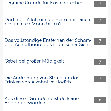
Legitime Gründe für Fastenbrechen
7
Jede angemessene Floskel ist gut
Darf man Allâh um die Heirat mit einem
7
bestimmten Mann bitten?
Was sagt der Verlobte der Verlobten,
wenn er das Hochzeitsgeschenk oder
die Brautgabe sendet?..
Weiter
Das vollständige Entfernen der Scham-
7
und Achselhaare aus islâmischer Sicht
20661
17-4-2019
Gebet bei großer Müdigkeit
7
Die Androhung von Strafe für das
7
Trinken von Alkohol im Hadîth
Aus diesen Gründen bist du keine
6
Ehefrau geworden