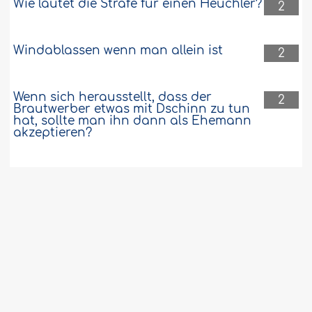
Wie lautet die Strafe für einen Heuchler?
2
Windablassen wenn man allein ist
2
Wenn sich herausstellt, dass der
2
Brautwerber etwas mit Dschinn zu tun
hat, sollte man ihn dann als Ehemann
akzeptieren?
Nachholen des Gebets bei Verschlafen
2
oder Vergessen
Ist das Fasten ungültig, wenn man
2
onaniert und vergessen hat, dass man
fastet?
Wie soll man mit jemanden umgehen,
2