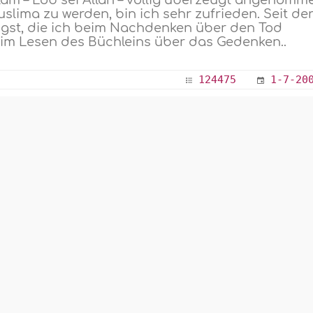
lâm – Lob sei Allâh – völlig überzeugt angenomm
lima zu werden, bin ich sehr zufrieden. Seit de
ngst, die ich beim Nachdenken über den Tod
beim Lesen des Büchleins über das Gedenken..
124475
1-7-20