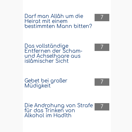
Darf man Allâh um die
7
Heirat mit einem
bestimmten Mann bitten?
Das vollständige
7
Entfernen der Scham-
und Achselhaare aus
islâmischer Sicht
Gebet bei großer
7
Müdigkeit
Die Androhung von Strafe
7
für das Trinken von
Alkohol im Hadîth