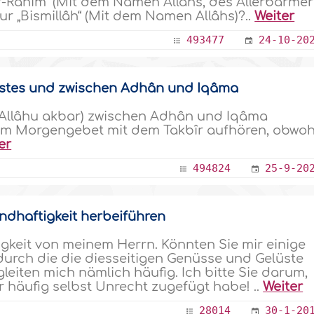
 r-Rahîm“ (Mit dem Namen Allâhs, des Allerbarmer
 „Bismillâh“ (Mit dem Namen Allâhs)?..
Weiter
493477
24-10-20
stes und zwischen Adhân und Iqâma
 (Allâhu akbar) zwischen Adhân und Iqâma
dem Morgengebet mit dem Takbîr aufhören, obwoh
er
494824
25-9-20
ndhaftigkeit herbeiführen
keit von meinem Herrn. Könnten Sie mir einige
urch die die diesseitigen Genüsse und Gelüste
eiten mich nämlich häufig. Ich bitte Sie darum,
r häufig selbst Unrecht zugefügt habe! ..
Weiter
28014
30-1-20