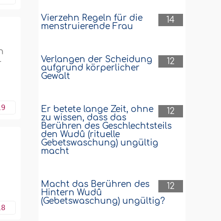
Vierzehn Regeln für die
14
menstruierende Frau
n
Verlangen der Scheidung
-
12
aufgrund körperlicher
Gewalt
19
Er betete lange Zeit, ohne
12
zu wissen, dass das
Berühren des Geschlechtsteils
den Wudû (rituelle
Gebetswaschung) ungültig
macht
Macht das Berühren des
12
Hintern Wudû
(Gebetswaschung) ungültig?
18