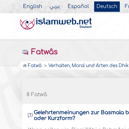
English
عربي
Español
Deutsch
F
Fatwâs
Fatwâ
Verhalten, Moral und Arten des Dhik
8 Fatwâ
Gelehrtenmeinungen zur Basmala 
oder Kurzform?