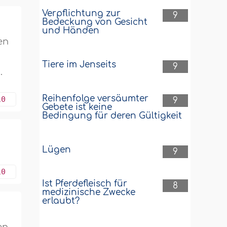
Verpflichtung zur
9
Bedeckung von Gesicht
und Händen
en
Tiere im Jenseits
9
.
Reihenfolge versäumter
10
9
Gebete ist keine
Bedingung für deren Gültigkeit
Lügen
9
10
Ist Pferdefleisch für
8
medizinische Zwecke
erlaubt?