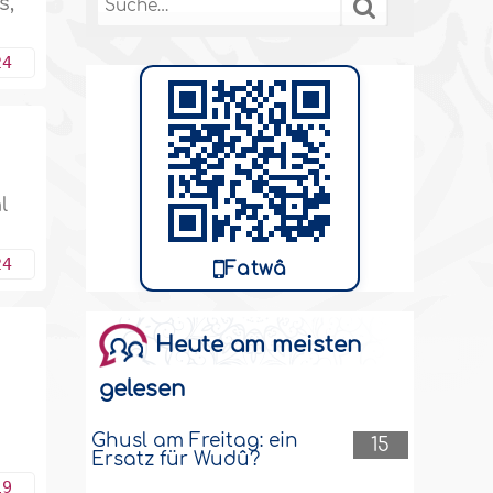
s,
24
l
24
Fatwâ
Heute am meisten
gelesen
Ghusl am Freitag: ein
15
Ersatz für Wudû?
19