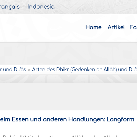
rançais
Indonesia
Home
Artikel
Fa
r und Du'âs
Arten des Dhikr (Gedenken an Allâh) und Du'â
beim Essen und anderen Handlungen: Langform