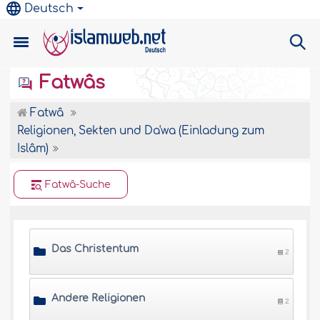
Deutsch
Fatwâs
Fatwâ
Religionen, Sekten und Da'wa (Einladung zum
Islâm)
Fatwâ-Suche
Das Christentum
2
Andere Religionen
2