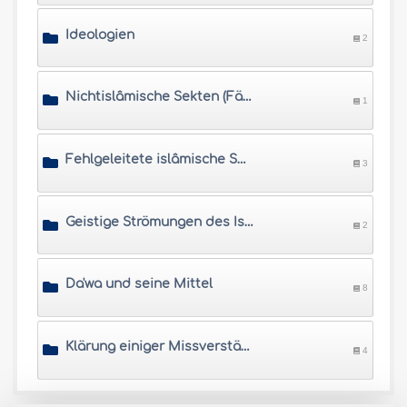
Ideologien
2
Nichtislâmische Sekten (Fälschlich dem Islâm zugeschrieben)
1
Fehlgeleitete islâmische Sekten
3
Geistige Strömungen des Islâm und seine Bewegungen
2
Da'wa und seine Mittel
8
Klärung einiger Missverständnisse über den Islâm
4