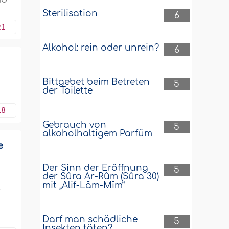
Sterilisation
6
21
Alkohol: rein oder unrein?
6
Bittgebet beim Betreten
5
der Toilette
18
Gebrauch von
5
alkoholhaltigem Parfüm
e
Der Sinn der Eröffnung
5
der Sûra Ar-Rûm (Sûra 30)
mit „Alif-Lâm-Mîm“
,
Darf man schädliche
5
Insekten töten?