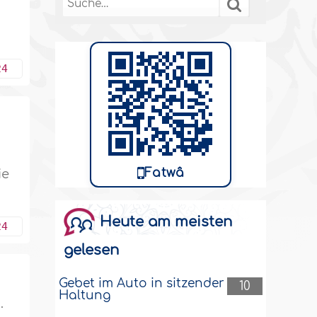
24
Fatwâ
ie
Heute am meisten
24
gelesen
Gebet im Auto in sitzender
10
Haltung
.