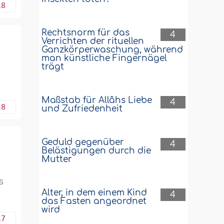
18
Rechtsnorm für das
4
Verrichten der rituellen
Ganzkörperwaschung, während
man künstliche Fingernägel
trägt
Maßstab für Allâhs Liebe
4
18
und Zufriedenheit
Geduld gegenüber
4
Belästigungen durch die
Mutter
s
Alter, in dem einem Kind
4
das Fasten angeordnet
wird
17