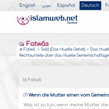
English
عربي
Español
Deutsch
F
Fatwâs
Fatwâ
Salâ (Das rituelle Gebet)
Das ritue
Rechtsurteile über das rituelle Gemeinschafts
16 Fatwâ
Wenn die Mutter einen vom Gemein
Was ist zu tun, wenn meine Mutter di