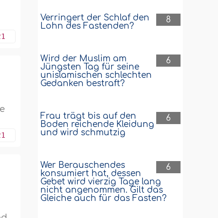
t
Verringert der Schlaf den
8
Lohn des Fastenden?
21
Wird der Muslim am
6
Jüngsten Tag für seine
unislamischen schlechten
Gedanken bestraft?
ge
Frau trägt bis auf den
6
Boden reichende Kleidung
und wird schmutzig
21
Wer Berauschendes
6
konsumiert hat, dessen
Gebet wird vierzig Tage lang
nicht angenommen. Gilt das
Gleiche auch für das Fasten?
nd