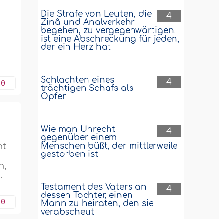
Die Strafe von Leuten, die
4
Zinâ und Analverkehr
s
begehen, zu vergegenwärtigen,
ist eine Abschreckung für jeden,
der ein Herz hat
Schlachten eines
4
10
trächtigen Schafs als
Opfer
Wie man Unrecht
4
gegenüber einem
nt
Menschen büßt, der mittlerweile
gestorben ist
n,
.
Testament des Vaters an
4
dessen Tochter, einen
10
Mann zu heiraten, den sie
verabscheut