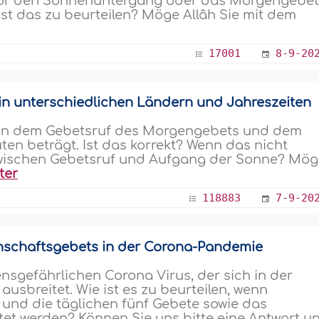
vor den Sonnenuntergang oder das Morgengebe
st das zu beurteilen? Möge Allâh Sie mit dem
17001
8-9-20
 unterschiedlichen Ländern und Jahreszeiten
chen dem Gebetsruf des Morgengebets und dem
n beträgt. Ist das korrekt? Wenn das nicht
e zwischen Gebetsruf und Aufgang der Sonne? Mö
ter
118883
7-9-20
nschaftsgebets in der Corona-Pandemie
nsgefährlichen Corona Virus, der sich in der
sbreitet. Wie ist es zu beurteilen, wenn
nd die täglichen fünf Gebete sowie das
tet werden? Können Sie uns bitte eine Antwort u