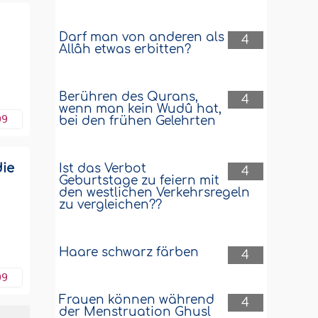
Darf man von anderen als
4
Allâh etwas erbitten?
Berühren des Qurans,
4
wenn man kein Wudû hat,
09
bei den frühen Gelehrten
die
Ist das Verbot
4
Geburtstage zu feiern mit
den westlichen Verkehrsregeln
zu vergleichen??
e
Haare schwarz färben
4
09
Frauen können während
4
der Menstruation Ghusl