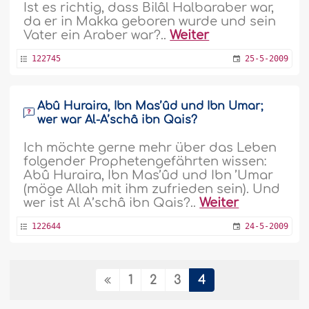
Ist es richtig, dass Bilâl Halbaraber war,
da er in Makka geboren wurde und sein
Vater ein Araber war?..
Weiter
122745
25-5-2009
Abû Huraira, Ibn Mas’ûd und Ibn Umar;
wer war Al-A’schâ ibn Qais?
Ich möchte gerne mehr über das Leben
folgender Prophetengefährten wissen:
Abû Huraira, Ibn Mas’ûd und Ibn ’Umar
(möge Allah mit ihm zufrieden sein). Und
wer ist Al A’schâ ibn Qais?..
Weiter
122644
24-5-2009
1
2
3
4