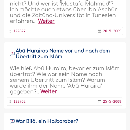
nicht? Und wer ist "Mustafa Mahmûd"?
Ich möchte auch etwas über Ibn 'Aschûr
und die Zaitûna-Universität in Tunesien
erfahren...
Weiter
122827
26-5-2009
Abû Hurairas Name vor und nach dem
Übertritt zum Islâm
Wie hieß Abû Huraira, bevor er zum Islâm
übertrat? Wie war sein Name nach
seinem Übertritt zum Islâm? Warum
wurde ihm der Name "Abû Huraira"
gegeben?..
Weiter
122762
25-5-2009
War Bilâl ein Halbaraber?