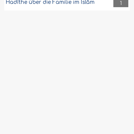
Hadîthe über die Familie im Islâm
1
Wird der Muslim am Jüngsten Tag für
1
seine unislamischen schlechten
Gedanken bestraft?
Arten von Herzen
1
Darf der Sohn ohne Einwilligung des
1
Vaters verreisen, um sein Studium
fortzusetzen?
Krankheiten und Leiden sühnen
1
Missetaten und erhöhen den Rang im
Jenseits
Unmündigkeit der Kinder hält diese