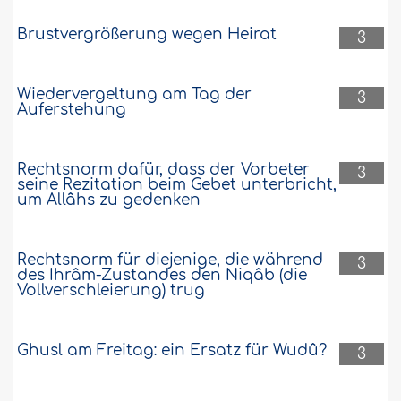
Brustvergrößerung wegen Heirat
3
Wiedervergeltung am Tag der
3
Auferstehung
Rechtsnorm dafür, dass der Vorbeter
3
seine Rezitation beim Gebet unterbricht,
um Allâhs zu gedenken
Rechtsnorm für diejenige, die während
3
des Ihrâm-Zustandes den Niqâb (die
Vollverschleierung) trug
Ghusl am Freitag: ein Ersatz für Wudû?
3