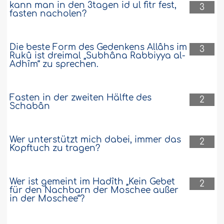
kann man in den 3tagen id ul fitr fest,
3
fasten nacholen?
Die beste Form des Gedenkens Allâhs im
3
Rukû ist dreimal „Subhâna Rabbiyya al-
Adhîm“ zu sprechen.
Fasten in der zweiten Hälfte des
2
Schabân
Wer unterstützt mich dabei, immer das
2
Kopftuch zu tragen?
Wer ist gemeint im Hadîth „Kein Gebet
2
für den Nachbarn der Moschee außer
in der Moschee“?