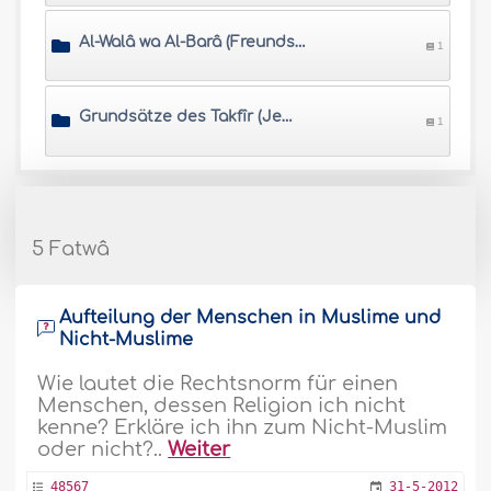
Al-Walâ wa Al-Barâ (Freundschaft und Feindschaft für Allâhs Wohlgefallen)
1
Grundsätze des Takfîr (Jemandem oder einer Gruppe von Menschen den Glauben absprechen)
1
5 Fatwâ
Aufteilung der Menschen in Muslime und
Nicht-Muslime
Wie lautet die Rechtsnorm für einen
Menschen, dessen Religion ich nicht
kenne? Erkläre ich ihn zum Nicht-Muslim
oder nicht?..
Weiter
48567
31-5-2012