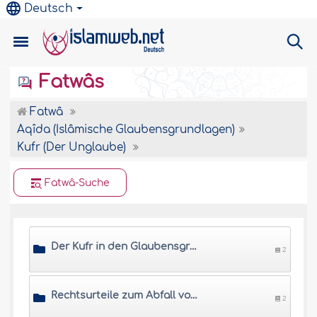
Deutsch
Fatwâs
Fatwâ
Aqîda (Islâmische Glaubensgrundlagen)
Kufr (Der Unglaube)
Fatwâ-Suche
Der Kufr in den Glaubensgrundlagen und in den Taten
2
Rechtsurteile zum Abfall vom Glauben
2