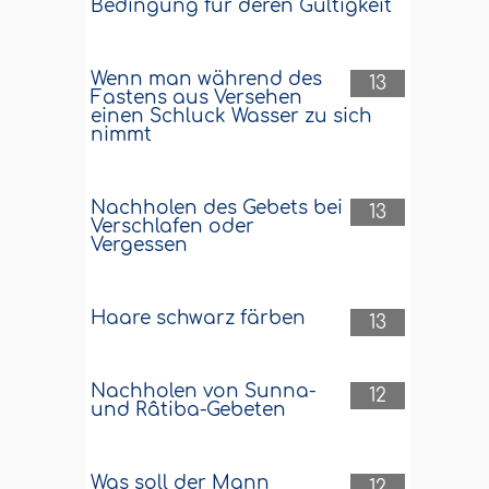
Bedingung für deren Gültigkeit
Wenn man während des
13
Fastens aus Versehen
einen Schluck Wasser zu sich
nimmt
Nachholen des Gebets bei
13
Verschlafen oder
Vergessen
Haare schwarz färben
13
Nachholen von Sunna-
12
und Râtiba-Gebeten
Was soll der Mann
12