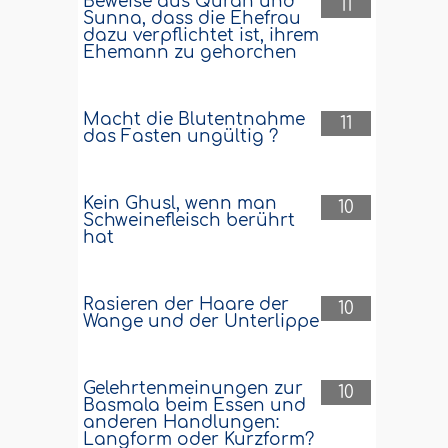
Beweise aus Qurân und
11
Sunna, dass die Ehefrau
dazu verpflichtet ist, ihrem
Ehemann zu gehorchen
Macht die Blutentnahme
11
das Fasten ungültig ?
Kein Ghusl, wenn man
10
Schweinefleisch berührt
hat
Rasieren der Haare der
10
Wange und der Unterlippe
Gelehrtenmeinungen zur
10
Basmala beim Essen und
anderen Handlungen:
Langform oder Kurzform?