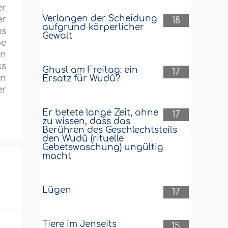
er
Verlangen der Scheidung
er
18
aufgrund körperlicher
us
Gewalt
be
nn
ss
Ghusl am Freitag: ein
17
in
Ersatz für Wudû?
er
Er betete lange Zeit, ohne
17
zu wissen, dass das
Berühren des Geschlechtsteils
den Wudû (rituelle
Gebetswaschung) ungültig
macht
Lügen
17
Tiere im Jenseits
15