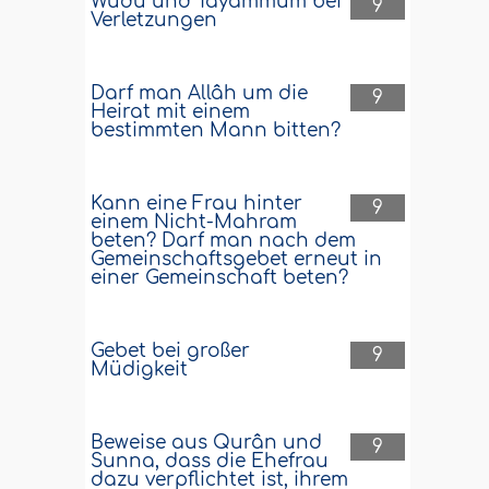
Wudû und Tayammum bei
9
Verletzungen
Darf man Allâh um die
9
Heirat mit einem
bestimmten Mann bitten?
Kann eine Frau hinter
9
einem Nicht-Mahram
beten? Darf man nach dem
Gemeinschaftsgebet erneut in
einer Gemeinschaft beten?
Gebet bei großer
9
Müdigkeit
Beweise aus Qurân und
9
Sunna, dass die Ehefrau
dazu verpflichtet ist, ihrem