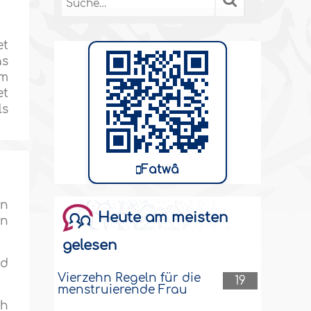
et
as
im
et
ls
Fatwâ
en
Heute am meisten
en
gelesen
nd
Vierzehn Regeln für die
19
menstruierende Frau
ch