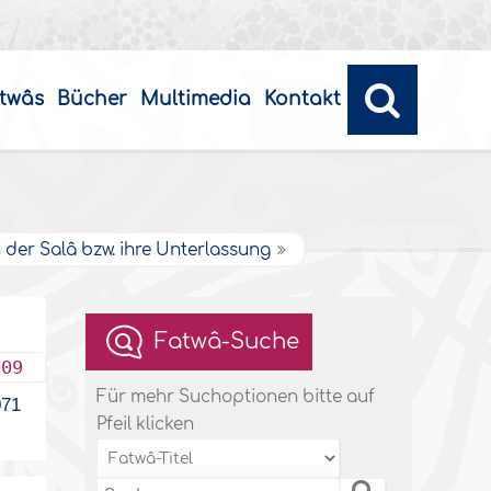
twâs
Bücher
Multimedia
Kontakt
 der Salâ bzw. ihre Unterlassung
Fatwâ-Suche
009
Für mehr Suchoptionen bitte auf
71
Pfeil klicken