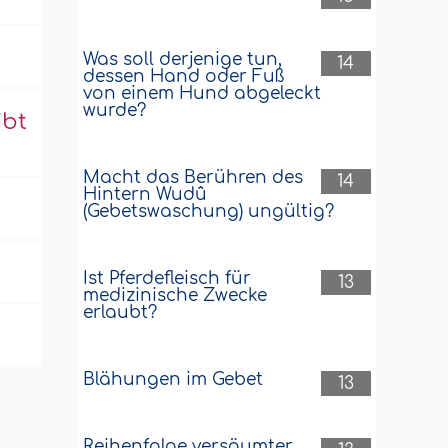
Was soll derjenige tun,
14
dessen Hand oder Fuß
von einem Hund abgeleckt
wurde?
ibt
Macht das Berühren des
14
Hintern Wudû
(Gebetswaschung) ungültig?
Ist Pferdefleisch für
13
medizinische Zwecke
erlaubt?
Blähungen im Gebet
13
Reihenfolge versäumter