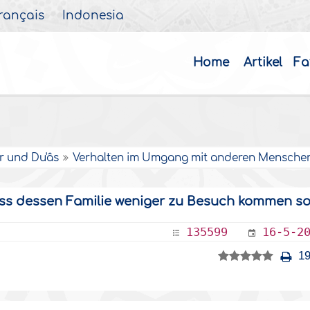
rançais
Indonesia
Home
Artikel
Fa
r und Du'âs
Verhalten im Umgang mit anderen Mensche
s dessen Familie weniger zu Besuch kommen so
135599
16-5-2
19