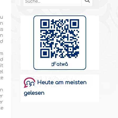
zu
en
ss
en
nd
em
nd
Fatwâ
it
el
te
Heute am meisten
en
gelesen
er
er
te