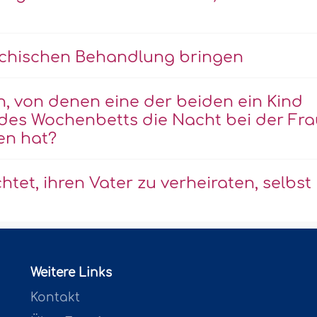
ychischen Behandlung bringen
, von denen eine der beiden ein Kind
des Wochenbetts die Nacht bei der Fra
en hat?
htet, ihren Vater zu verheiraten, selbst
Weitere Links
Kontakt