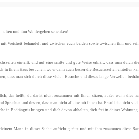
en halten und ihm Wohlergehen schenken!
m mit Weisheit behandelt und zwischen euch beiden sowie zwischen ihm und sei
zeiten einteilt, und auf eine sanfte und gute Weise erklärt, dass man durch di
h in ihrem Haus besuchen, wo er dann auch besser die Besuchszeiten einteilen ka
hen, dass man sich durch diese vielen Besuche und dieses lange Verweilen bedrä
dich, das heißt, du darfst nicht zusammen mit ihnen sitzen, außer wenn dies n
d Sprechen und dessen, dass man nicht alleine mit ihnen ist. Er soll sie nicht viel
uche in Bedrängnis bringen und dich davon abhalten, dich frei in deiner Wohnung
u deinem Mann in dieser Sache aufrichtig rätst und mit ihm zusammen diese Sa