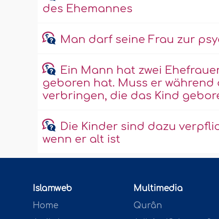
des Ehemannes
Man darf seine Frau zur ps
Ein Mann hat zwei Ehefrauen
geboren hat. Muss er während 
verbringen, die das Kind gebor
Die Kinder sind dazu verpflic
wenn er alt ist
Islamweb
Multimedia
Home
Qurân