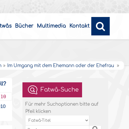
twâs
Bücher
Multimedia
Kontakt
n
Im Umgang mit dem Ehemann oder der Ehefrau
ll?
Fatwâ-Suche
010
Für mehr Suchoptionen bitte auf
10
Pfeil klicken