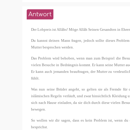
Antwort
Der Lobpreis ist Allâhs! Möge Allâh Seinen Gesandten in Ehr
Du kannst deinen Mann fragen, jedoch sollte dieses Proble
Mutter besprochen werden.
Das Problem wird behoben, wenn man zum Beispiel die Besuchs
vielen Besuche in Bedrängnis kommt. Er kann seine Mutter auc
Er kann auch jemanden beauftragen, der Mutter zu verdeutlic
fühlt.
Was nun seine Brüder angeht, so gelten sie als Fremde für 
islâmischen Regeln verläuft, und zwar hinsichtlich Kleidung un
sich nach Hause einladen, da sie dich durch diese vielen Bes
bewegen.
So wollen wir dir sagen, dass es kein Problem ist, wenn d
besprichst.