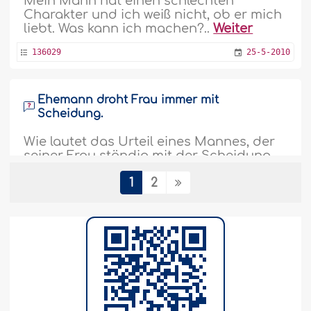
Mein Mann hat einen schlechten
Charakter und ich weiß nicht, ob er mich
liebt. Was kann ich machen?..
Weiter
136029
25-5-2010
Ehemann droht Frau immer mit
Scheidung.
Wie lautet das Urteil eines Mannes, der
seiner Frau ständig mit der Scheidung
droht und sie nach einem oder zwei
Tagen ins Bett ruft? Dazu kommt noch,
1
2
dass er sich nicht um seine Frau und
seine Tochter kümmert...
Weiter
135775
19-5-2010
Ehescheidung bei tiefverwurzelter
Uneinigkeit