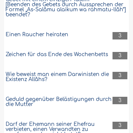
Grenze der Geduld in der Ehe
[Beenden des Gebets durch Aussprechen der
Formel „As-Salâmu alaikum wa rahmatu-llâh“]
Geduld ist eine sehr schöne Sache. Hat
beendet?
sie Grenzen in Bezug auf das Eheleben?
Könnt ihr mir sagen, wo die Grenzen
sind, damit ich die richtige
Einen Raucher heiraten
3
Entscheidung treffen kann?..
Weiter
135137
4-5-2010
Zeichen für das Ende des Wochenbetts
3
Wie beweist man einem Darwinisten die
3
Existenz Allâhs?
Geduld gegenüber Belästigungen durch
3
die Mutter
Darf der Ehemann seiner Ehefrau
3
verbieten, einen Verwandten zu