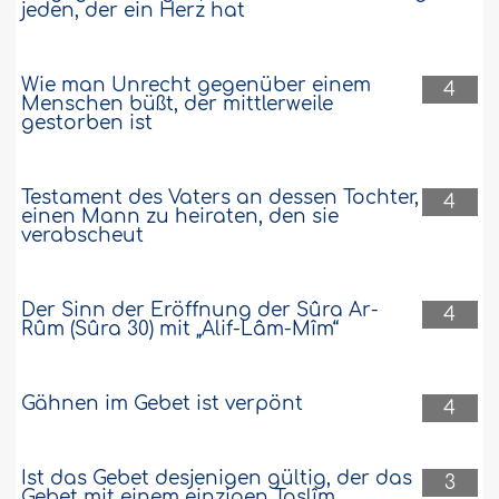
Weiter
jeden, der ein Herz hat
135586
16-5-2010
Wie man Unrecht gegenüber einem
4
Menschen büßt, der mittlerweile
gestorben ist
Man soll der rechtschaffenen Frau Gutes
mit Gutem, nicht mit Schlechtem vergelten
Ein armer Mann hat eine Frau geheiratet
Testament des Vaters an dessen Tochter,
4
und sie ist geduldig und steht in allen
einen Mann zu heiraten, den sie
verabscheut
Prüfungen und Beschwernissen zu ihm.
Dazu müht sie sich ab um ihm zu helfen
und hilft ihm. wo immer sie auch kann.
Manchmal kommt es sogar so weit, dass
Der Sinn der Eröffnung der Sûra Ar-
4
sie etwas von ihrem Gold verkaufen muss
Rûm (Sûra 30) mit „Alif-Lâm-Mîm“
und fast Unmögliches für ihren
Ehemann unternimmt, um ihrem..
Weiter
Gähnen im Gebet ist verpönt
4
135323
9-5-2010
Ist das Gebet desjenigen gültig, der das
3
Gebet mit einem einzigen Taslîm