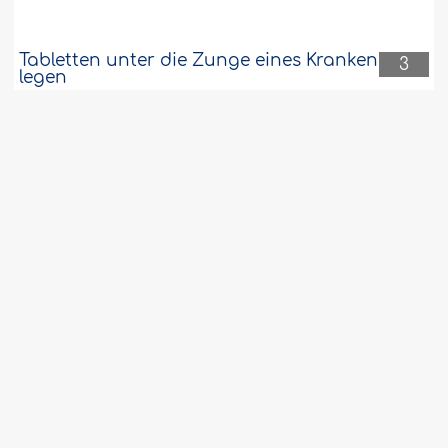
Tabletten unter die Zunge eines Kranken
3
legen
Ist die Bestimmung des Geschlechts vor
3
der Einnistung der Zygote in der
Gebärmutter islâmisch verboten?
Berühren des Qurans, wenn man kein
3
Wudû hat, bei den frühen Gelehrten
Situationen, in denen das
3
Begrüßungsgebet Moschee entfällt
Ist das Verbot Geburtstage zu feiern mit
3
den westlichen Verkehrsregeln zu
vergleichen??