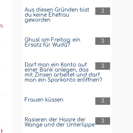
n
Aus diesen Gründen bist
3
du keine Ehefrau
geworden
m
Ghusl am Freitag: ein
3
Ersatz für Wudû?
Darf man ein Konto auf
3
einer Bank anlegen, das
mit Zinsen arbeitet und darf
man ein Sparkonto eröffnen?
Frauen küssen
3
Rasieren der Haare der
3
Wange und der Unterlippe
t