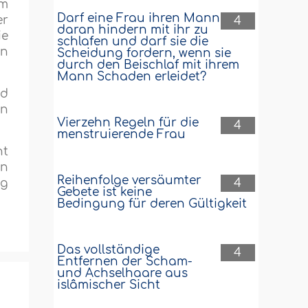
im
Darf eine Frau ihren Mann
er
4
daran hindern mit ihr zu
ie
schlafen und darf sie die
en
Scheidung fordern, wenn sie
durch den Beischlaf mit ihrem
Mann Schaden erleidet?
nd
en
Vierzehn Regeln für die
4
menstruierende Frau
ht
on
Reihenfolge versäumter
ig
4
Gebete ist keine
Bedingung für deren Gültigkeit
Das vollständige
4
Entfernen der Scham-
und Achselhaare aus
islâmischer Sicht