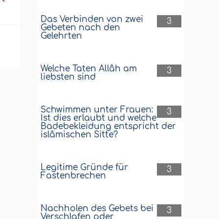
Das Verbinden von zwei
3
Gebeten nach den
Gelehrten
Welche Taten Allâh am
3
liebsten sind
Schwimmen unter Frauen:
3
Ist dies erlaubt und welche
Badebekleidung entspricht der
islâmischen Sitte?
Legitime Gründe für
3
Fastenbrechen
Nachholen des Gebets bei
3
Verschlafen oder