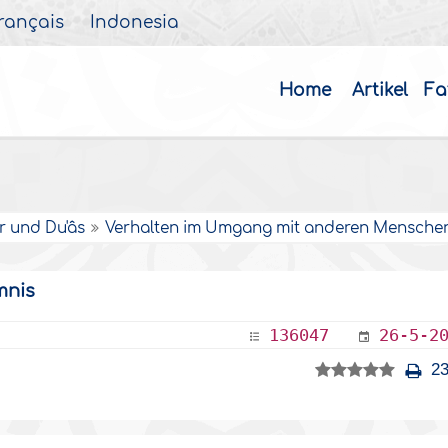
rançais
Indonesia
Home
Artikel
Fa
r und Du'âs
Verhalten im Umgang mit anderen Mensche
mnis
136047
26-5-2
23