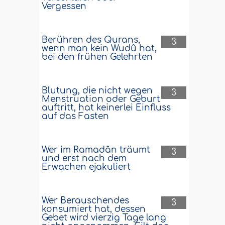
Vergessen
Berühren des Qurans,
3
wenn man kein Wudû hat,
bei den frühen Gelehrten
Blutung, die nicht wegen
3
Menstruation oder Geburt
auftritt, hat keinerlei Einfluss
auf das Fasten
Wer im Ramadân träumt
3
und erst nach dem
Erwachen ejakuliert
Wer Berauschendes
3
konsumiert hat, dessen
Gebet wird vierzig Tage lang