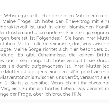
r Website gestellt. Ich danke allen Mitarbeitern d
. Meine Frage: Ich habe den Ehevertrag mit ein
haraktervoll ist und in einer islamischen Famil
dem Fasten und allen anderen Pflichten, ja sogar 
rgen bereitet, ist Folgendes: 1. Sie kann ihrer Mutt
rät ihrer Mutter alle Geheimnisse, das, was zwisch
sagte. Meine Sorge richtet sich hier besonders a
ndung. Es gibt Geheimnisse, die keinem Dritt
 es auch sein mag. Ich habe versucht, sie dara
ass sie damit aufgewachsen ist, ihrer Mutter je
hre Mutter ist übrigens eine den Islâm praktizieren
issverständnis zwischen uns verrät, versucht sie 
 2. Sie ist zu sensibel. Wenn ich mit ihr etwas ha
m Vergleich zu ihr ein hartes Leben. Das bereitet m
nge der Frage, aber ich brauche Hilfe.