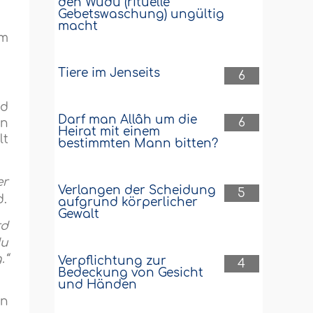
den Wudû (rituelle
Gebetswaschung) ungültig
macht
hm
Tiere im Jenseits
6
nd
Darf man Allâh um die
6
nn
Heirat mit einem
lt
bestimmten Mann bitten?
er
Verlangen der Scheidung
5
d.
aufgrund körperlicher
Gewalt
rd
du
.“
Verpflichtung zur
4
Bedeckung von Gesicht
und Händen
nn