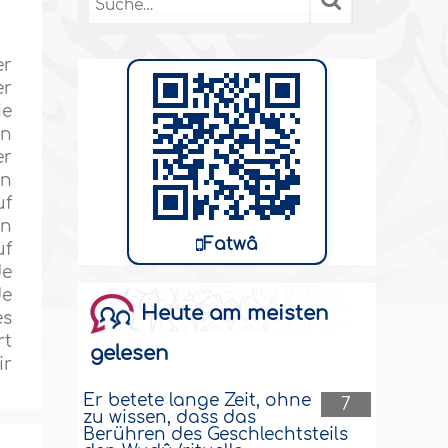
er
er
ie
an
er
en
uf
en
Fatwâ
uf
de
de
Heute am meisten
es
rt
gelesen
ir
Er betete lange Zeit, ohne
7
zu wissen, dass das
Berühren des Geschlechtsteils