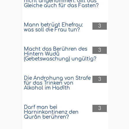
nicht angenommen. Gilt das
Gleiche auch für das Fasten?
Mann betrügt Ehefrau:
3
was soll die Frau tun?
Macht das Berühren des
3
Hintern Wudû
(Gebetswaschung) ungültig?
Die Androhung von Strafe
3
für das Trinken von
Alkohol im Hadîth
Darf man bei
3
Harninkontinenz den
Qurân berühren?