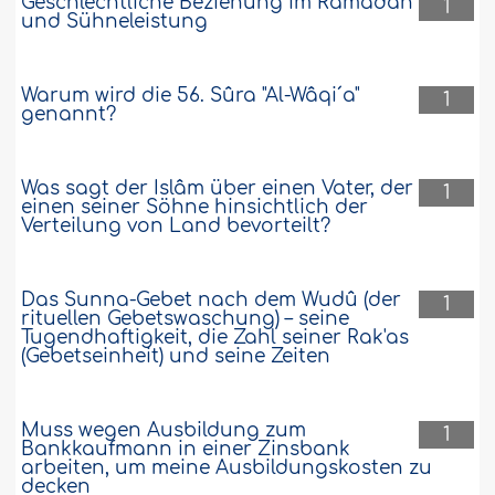
Geschlechtliche Beziehung im Ramadân
1
und Sühneleistung
Warum wird die 56. Sûra "Al-Wâqi´a"
1
genannt?
Was sagt der Islâm über einen Vater, der
1
einen seiner Söhne hinsichtlich der
Verteilung von Land bevorteilt?
Das Sunna-Gebet nach dem Wudû (der
1
rituellen Gebetswaschung) – seine
Tugendhaftigkeit, die Zahl seiner Rak'as
(Gebetseinheit) und seine Zeiten
Muss wegen Ausbildung zum
1
Bankkaufmann in einer Zinsbank
arbeiten, um meine Ausbildungskosten zu
decken