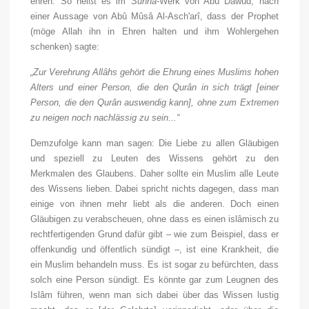
ehren. So heißt es im
Sunna
-Werk von Abû Dâwûd, nach
einer Aussage von Abû Mûsâ Al-Asch'arî, dass der Prophet
(möge Allah ihn in Ehren halten und ihm Wohlergehen
schenken) sagte:
„Zur Verehrung Allâhs gehört die Ehrung eines Muslims hohen
Alters und einer Person, die den Qurân in sich trägt [einer
Person, die den Qurân auswendig kann], ohne zum Extremen
zu neigen noch nachlässig zu sein...“
Demzufolge kann man sagen: Die Liebe zu allen Gläubigen
und speziell zu Leuten des Wissens gehört zu den
Merkmalen des Glaubens. Daher sollte ein Muslim alle Leute
des Wissens lieben. Dabei spricht nichts dagegen, dass man
einige von ihnen mehr liebt als die anderen. Doch einen
Gläubigen zu verabscheuen, ohne dass es einen islâmisch zu
rechtfertigenden Grund dafür gibt – wie zum Beispiel, dass er
offenkundig und öffentlich sündigt –, ist eine Krankheit, die
ein Muslim behandeln muss. Es ist sogar zu befürchten, dass
solch eine Person sündigt. Es könnte gar zum Leugnen des
Islâm führen, wenn man sich dabei über das Wissen lustig