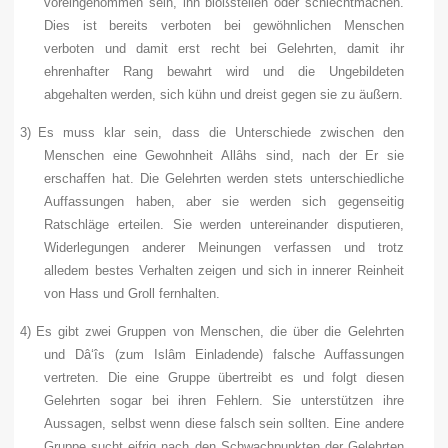
voreingenommen sein, ihn bloßstellen oder schlechtmachen.
Dies ist bereits verboten bei gewöhnlichen Menschen
verboten und damit erst recht bei Gelehrten, damit ihr
ehrenhafter Rang bewahrt wird und die Ungebildeten
abgehalten werden, sich kühn und dreist gegen sie zu äußern.
3)
Es muss klar sein, dass die Unterschiede zwischen den
Menschen eine Gewohnheit Allâhs sind, nach der Er sie
erschaffen hat. Die Gelehrten werden stets unterschiedliche
Auffassungen haben, aber sie werden sich gegenseitig
Ratschläge erteilen. Sie werden untereinander disputieren,
Widerlegungen anderer Meinungen verfassen und trotz
alledem bestes Verhalten zeigen und sich in innerer Reinheit
von Hass und Groll fernhalten.
4)
Es gibt zwei Gruppen von Menschen, die über die Gelehrten
und Dâ‘îs (zum Islâm Einladende) falsche Auffassungen
vertreten. Die eine Gruppe übertreibt es und folgt diesen
Gelehrten sogar bei ihren Fehlern. Sie unterstützen ihre
Aussagen, selbst wenn diese falsch sein sollten. Eine andere
Gruppe sucht eifrig nach den Schwachpunkten der Gelehrten