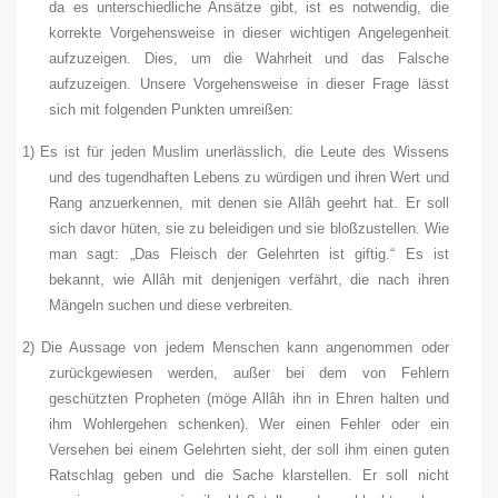
da es unterschiedliche Ansätze gibt, ist es notwendig, die
korrekte Vorgehensweise in dieser wichtigen Angelegenheit
aufzuzeigen. Dies, um die Wahrheit und das Falsche
aufzuzeigen. Unsere Vorgehensweise in dieser Frage lässt
sich mit folgenden Punkten umreißen:
1)
Es ist für jeden Muslim unerlässlich, die Leute des Wissens
und des tugendhaften Lebens zu würdigen und ihren Wert und
Rang anzuerkennen, mit denen sie Allâh geehrt hat. Er soll
sich davor hüten, sie zu beleidigen und sie bloßzustellen. Wie
man sagt: „Das Fleisch der Gelehrten ist giftig.“ Es ist
bekannt, wie Allâh mit denjenigen verfährt, die nach ihren
Mängeln suchen und diese verbreiten.
2)
Die Aussage von jedem Menschen kann angenommen oder
zurückgewiesen werden, außer bei dem von Fehlern
geschützten Propheten (
möge Allâh ihn in Ehren halten und
ihm Wohlergehen schenken
). Wer einen Fehler oder ein
Versehen bei einem Gelehrten sieht, der soll ihm einen guten
Ratschlag geben und die Sache klarstellen. Er soll nicht