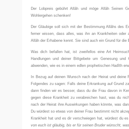
Der Lobpreis gebührt Allâh und möge Allâh Seinen G
Wohlergehen schenken!
Der Gläubige soll sich mit der Bestimmung Allâhs des Er
ferner wissen, dass alles, was ihn an Krankheiten oder 
Allâh der Erhabene kennt. Sie sind auch ein Grund für die
Was dich befallen hat, ist zweifellos eine Art Heimsuchu
Handlungen und deiner Bittgebete um Genesung und G
abwenden, wie es in einem edlen prophetischen Hadîth er
In Bezug auf deinen Wunsch nach der Heirat und deine Fra
Folgendes zu sagen: Falls deine Erkrankung auf Grund zahl
dann finden wir es besser, dass du die Frau davon in Kenn
gegen diese Krankheit zu verabreichen hast, was du nic
nach der Heirat ihre Auswirkungen haben könnte, was dann
Du würdest so etwas von deiner Frau bestimmt nicht akzep
Krankheit hat und es dir verschwiegen hat, würdest du es
von euch ist gläubig, bis er für seinen Bruder wünscht, was