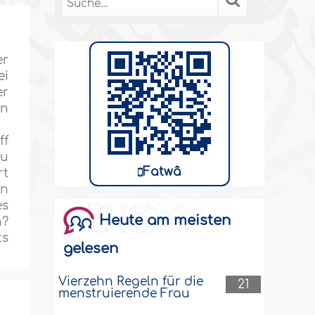
er
ei
er
in
ff
zu
Fatwâ
rt
in
es
Heute am meisten
n?
ts
gelesen
Vierzehn Regeln für die
21
menstruierende Frau