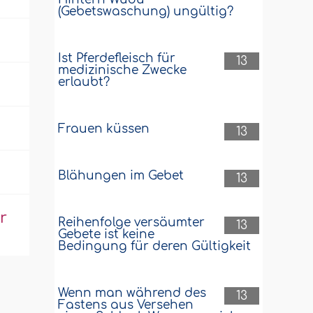
(Gebetswaschung) ungültig?
Ist Pferdefleisch für
13
medizinische Zwecke
erlaubt?
Frauen küssen
13
Blähungen im Gebet
13
r
Reihenfolge versäumter
13
Gebete ist keine
Bedingung für deren Gültigkeit
Wenn man während des
13
Fastens aus Versehen