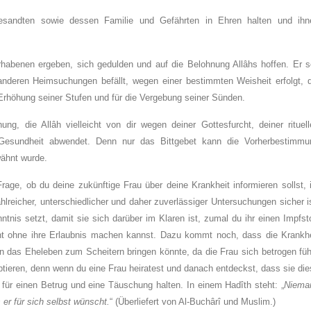
esandten sowie dessen Familie und Gefährten in Ehren halten und ihn
habenen ergeben, sich gedulden und auf die Belohnung Allâhs hoffen. Er so
anderen Heimsuchungen befällt, wegen einer bestimmten Weisheit erfolgt, d
 Erhöhung seiner Stufen und für die Vergebung seiner Sünden.
ng, die Allâh vielleicht von dir wegen deiner Gottesfurcht, deiner rituell
esundheit abwendet. Denn nur das Bittgebet kann die Vorherbestimmu
wähnt wurde.
ge, ob du deine zukünftige Frau über deine Krankheit informieren sollst, i
reicher, unterschiedlicher und daher zuverlässiger Untersuchungen sicher i
tnis setzt, damit sie sich darüber im Klaren ist, zumal du ihr einen Impfst
ht ohne ihre Erlaubnis machen kannst. Dazu kommt noch, dass die Krankhe
 das Eheleben zum Scheitern bringen könnte, da die Frau sich betrogen fühl
tieren, denn wenn du eine Frau heiratest und danach entdeckst, dass sie di
 für einen Betrug und eine Täuschung halten. In einem Hadîth steht: „
Niema
 er für sich selbst wünscht.
“ (Überliefert von Al-Buchârî und Muslim.)