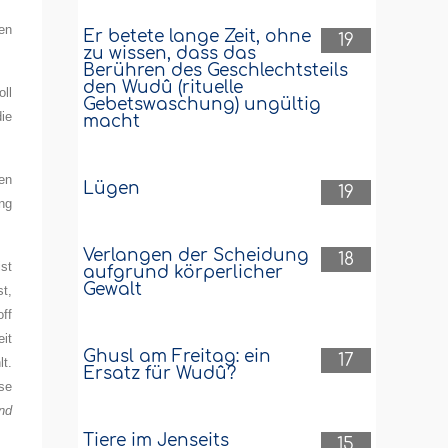
en
Er betete lange Zeit, ohne
19
zu wissen, dass das
Berühren des Geschlechtsteils
den Wudû (rituelle
ll
Gebetswaschung) ungültig
ie
macht
en
Lügen
19
ng
Verlangen der Scheidung
18
st
aufgrund körperlicher
Gewalt
st,
off
it
Ghusl am Freitag: ein
17
t.
Ersatz für Wudû?
ese
nd
Tiere im Jenseits
15