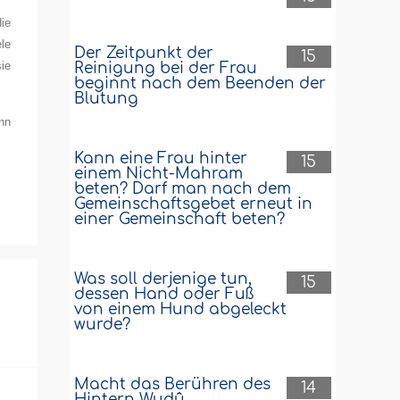
ie
le
Der Zeitpunkt der
15
sie
Reinigung bei der Frau
beginnt nach dem Beenden der
Blutung
nn
Kann eine Frau hinter
15
einem Nicht-Mahram
beten? Darf man nach dem
Gemeinschaftsgebet erneut in
einer Gemeinschaft beten?
Was soll derjenige tun,
15
dessen Hand oder Fuß
von einem Hund abgeleckt
wurde?
Macht das Berühren des
14
Hintern Wudû