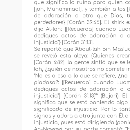
que significa la ruina para quien co
[¡oh, Muhammad!], y también a los [P
de adoración a otro que Dios, t
perdedores} [Corán 39:65]. El shirk 
dijo Al-lah: {[Recuerda] cuando Luqm
dediques actos de adoración a ot
injusticia"} [Corán 31:13].
Se reportó que 'Abdul-lah Bin Mas’ud
se reveló esta aleya: {Quienes crea
[Corán 6:82], la gente sintió que se l
lah, ¿quién de nosotros no comete in
‘No es a eso a lo que se refiere, ¿n
piadoso?: {[Recuerda] cuando Luqma
dediques actos de adoración a ot
injusticia"} [Corán 31:13]’” (Bujari).
significa que se está poniendo algo 
significado de injusticia. Por lo ta
signos y adora a otro junto con Él o 
injusticia, pues está dirigiendo (po
An-Nawawi por su parte comentó: “Es