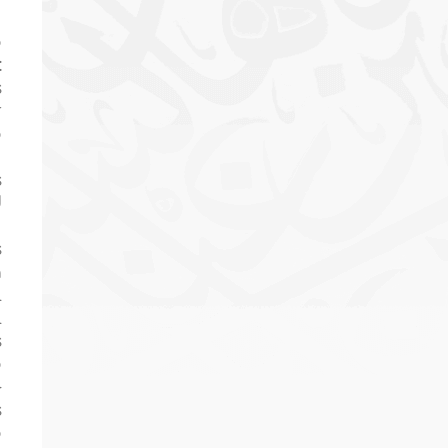
o
:
s
r
o
u
s
d
s
a
l
l
s
o
}
s
o