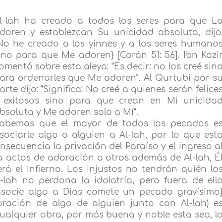
l-lah ha creado a todos los seres para que L
doren y establezcan Su unicidad absoluta, dijo
No he creado a los yinnes y a los seres humano
ino para que Me adoren} [Corán 51: 56]. Ibn Kazi
omentó sobre esta aleya: “Es decir: no los creé sin
ara ordenarles que Me adoren”. Al Qurtubi por s
arte dijo: “Significa: No creé a quienes serán felice
 exitosos sino para que crean en Mi unicida
bsoluta y Me adoren solo a Mí”.
abemos que el mayor de todos los pecados e
sociarle algo o alguien a Al-lah, por lo que est
nsecuencia la privación del Paraíso y el ingreso a
uya actos de adoración a otros además de Al-lah, É
rá el Infierno. Los injustos no tendrán quién lo
l-lah no perdona la idolatría, pero fuera de ell
socie algo a Dios comete un pecado gravísimo
adoración de algo de alguien junto con Al-lah) e
cualquier obra, por más buena y noble esta sea, l