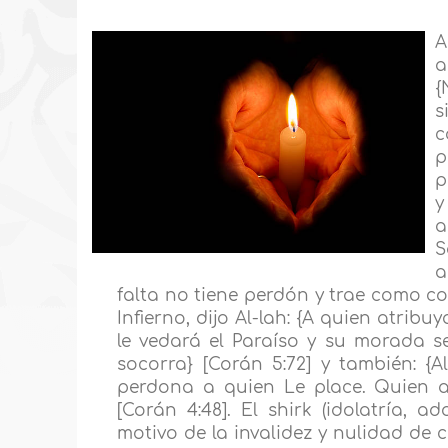
A
a
{
s
c
p
p
y
a
S
a
falta no tiene perdón y trae como co
Infierno, dijo Al-lah: {A quien atrib
le vedará el Paraíso y su morada se
socorra} [Corán 5:72] y también: {A
perdona a quien Le place. Quien a
[Corán 4:48]. El shirk (idolatría, 
motivo de la invalidez y nulidad de 