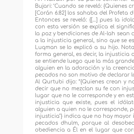
Bujari: ‘Cuando se reveló: {Quienes c
[Corán 6:82] los sahaba del Profeta d
Entonces se reveló: {[…] pues la idola
con esta versión se explica el signi
la paz y bendiciones de Al-lah sean co
a la injusticia general, sino que se
Luqman se lo explicó a su hijo. No
forma general, es decir, la injustic
se entiende luego que la más grande 
alguien en la adoración y la creenci
pecados no son motivo de declarar la
Al Qurtubi dijo: “{Quienes crean y n
decir que no mezclan su fe con inju
lugar que no le corresponde y en esta
injusticia que existe, pues el idól
alguien a quien no le corresponde, por
injusticia"} indica que no hay mayor i
pecados dhulm, porque al desobede
obediencia a Él en el lugar que corr