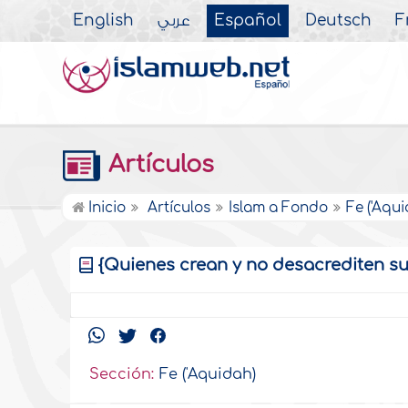
English
عربي
Español
Deutsch
F
Artículos
Inicio
Artículos
Islam a Fondo
Fe ('Aqu
{Quienes crean y no desacrediten su f
Sección:
Fe ('Aquidah)