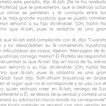
meta este pecado, dijo Al-lah: {Se te ha revelad
rofetas] que te precedieron, que si dedicas acto
us obras se perderán y te contarás entre lo
es la más grande injusticia que se pueda cometer
an exhortó a su hijo diciéndole: "¡Oh, hijito! N
ro que Al-lah, pues la idolatría es una gra
, que Al-lah esté complacido con él, dijo: “Cuand
n y no desacrediten su fe cometiendo injusticia
e dificultaban las cosas, dijeron: ‘Mensajero de Al
justicias consigo mismo? El Profeta les respondió
o recuerdan lo que Al-lah dijo en boca de Su sierv
n exhortó a su hijo diciéndole: "¡Oh, hijito! N
ro que Al-lah, pues la idolatría es una gra
 El Qadi ‘Iyad dijo: “Adh-dhulm (injusticia) en árab
en el lugar que no le corresponde y se usa con e
nto, quien rechaza creer en Al-lah, reniega de Su
diferente a Él, se desvía de la verdad y comete un
niendo) su adoración hacia donde no corresponde”
te hadiz también se registró con otra versión e