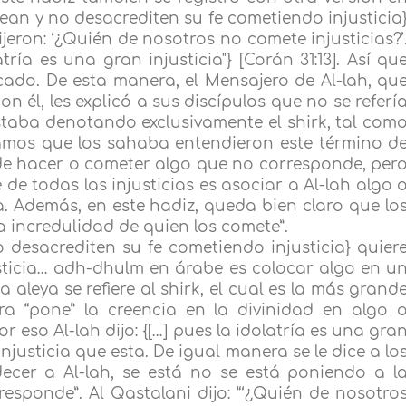
rean y no desacrediten su fe cometiendo injusticia
ijeron: ‘¿Quién de nosotros no comete injusticias?’
tría es una gran injusticia"} [Corán 31:13]. Así qu
ficado. De esta manera, el Mensajero de Al-lah, qu
n él, les explicó a sus discípulos que no se referí
 estaba denotando exclusivamente el shirk, tal com
tamos que los sahaba entendieron este término d
ia de hacer o cometer algo que no corresponde, per
de todas las injusticias es asociar a Al-lah algo 
a. Además, en este hadiz, queda bien claro que lo
 incredulidad de quien los comete”.
o desacrediten su fe cometiendo injusticia} quier
sticia… adh-dhulm en árabe es colocar algo en u
 aleya se refiere al shirk, el cual es la más grand
atra “pone” la creencia en la divinidad en algo 
 eso Al-lah dijo: {[…] pues la idolatría es una gra
njusticia que esta. De igual manera se le dice a lo
cer a Al-lah, se está no se está poniendo a l
esponde”. Al Qastalani dijo: “‘¿Quién de nosotro