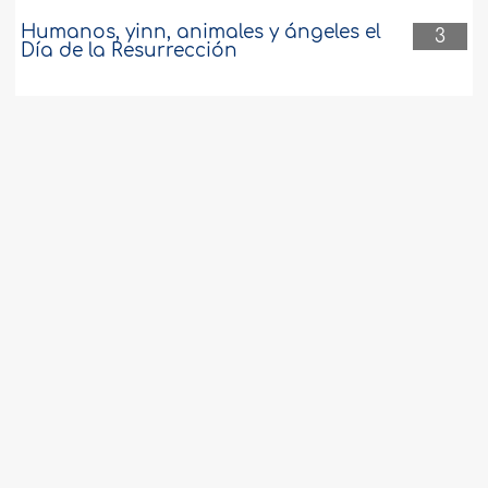
Humanos, yinn, animales y ángeles el
3
Día de la Resurrección
Cambiarse el nombre después de
3
abrazar el Islam
Verificar la autenticidad un Hadiz antes
3
de ponerlo en práctica
Leer el Corán para recuperar algo
3
perdido
Vivir en los países donde la mayoría de
3
la gente no profesa el Islam.