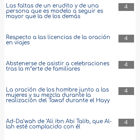
Las faltas de un erudito y de una
423373
15-11-2020
4
persona que es modelo a seguir es
mayor que la de los demás
No puedo quitar la mancha que deja la
impureza
Respecto a las licencias de la oración
4
en viajes
As-salam alaikum. Cuando lavo mis
ropas por alguna impureza (nayása)
pero no puedo quitar la mancha que
Abstenerse de asistir a celebraciones
deja, ¿se puede aceptar eso? ¿Cómo
4
tras la m*erte de familiares
debe lavar el musulmán la impureza de
sus ropas? ..
más
408553
25-10-2020
La oración de los hombre junto a las
4
mujeres y su mezcla durante la
realización del Tawaf durante el Hayy
Ad-Da‘wah de ‘Ali ibn Abi Talib, que Al-
4
lah esté complacido con él