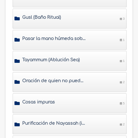
Gusl (Baño Ritual)
3
Pasar la mano húmeda sobre botas, calcetines y tablillas
1
Tayammum (Ablución Sea)
1
Oración de quien no puede hacer wudu ni tayammun
2
Cosas impuras
5
Purificación de Nayassah (impureza)
2