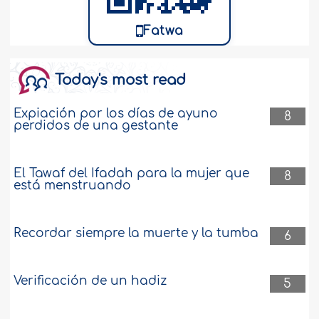
un periodo menstrual que duraba entre
siete u ocho días, pero que luego de
Fatwa
casada y al haber comenzado a tomar
pastillas anticonceptivas, su
menstruación disminuyo a cinco días...
más
Today's most read
145491
31-10-2021
Expiación por los días de ayuno
8
perdidos de una gestante
El Islam no contradice la naturaleza
humana sana
El Tawaf del Ifadah para la mujer que
8
está menstruando
¿El Islam contradice las cuestiones
lógicas de la vida? ..
más
Recordar siempre la muerte y la tumba
16595
7-6-2021
6
Verificación de un hadiz
Afeitarse el vello de las axilas en lugar de
5
depilarlo