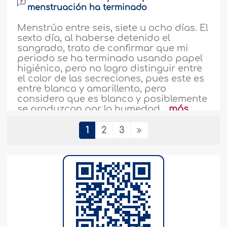
menstruación ha terminado
Menstrúo entre seis, siete u ocho días. El
sexto día, al haberse detenido el
sangrado, trato de confirmar que mi
periodo se ha terminado usando papel
higiénico, pero no logro distinguir entre
el color de las secreciones, pues este es
entre blanco y amarillento, pero
considero que es blanco y posiblemente
se produzcan por la humedad...
más
236947
31-10-2021
1
2
3
Juicio de la Shari'ah respecto a la mujer
que tras la menopausia vuelve a sangrar
Que Al-lah los recompense con todo el
bien. Una mujer de cincuenta y tres
años, casada desde hace más de
treinta, quien antes del matrimonio tenía