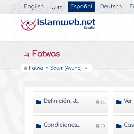
English
عربي
Español
Deutsch
F
Fatwas
Fatwa
Saum (Ayuno)
Definición, Juicio, Méritos y sabiduría del ayuno
11
Condiciones de la validez del ayuno
20