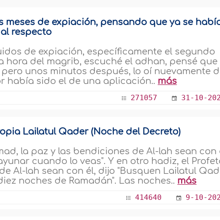
s meses de expiación, pensando que ya se habí
 al respecto
idos de expiación, específicamente el segundo
a hora del magrib, escuché el adhan, pensé que
, pero unos minutos después, lo oí nuevamente d
r había sido el de una aplicación..
más
271057
31-10-20
opia Lailatul Qader (Noche del Decreto)
d, la paz y las bendiciones de Al-lah sean con é
ayunar cuando lo veas". Y en otro hadiz, el Profe
e Al-lah sean con él, dijo "Busquen Lailatul Qad
 diez noches de Ramadán". Las noches..
más
414640
9-10-20