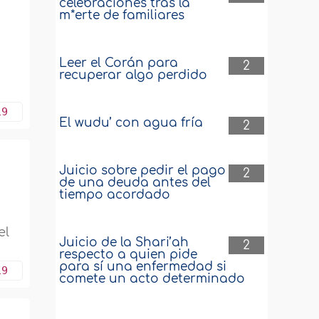
celebraciones tras la
m*erte de familiares
Leer el Corán para
2
recuperar algo perdido
19
El wudu’ con agua fría
2
Juicio sobre pedir el pago
2
de una deuda antes del
tiempo acordado
el
Juicio de la Shari’ah
2
respecto a quien pide
para sí una enfermedad si
19
comete un acto determinado