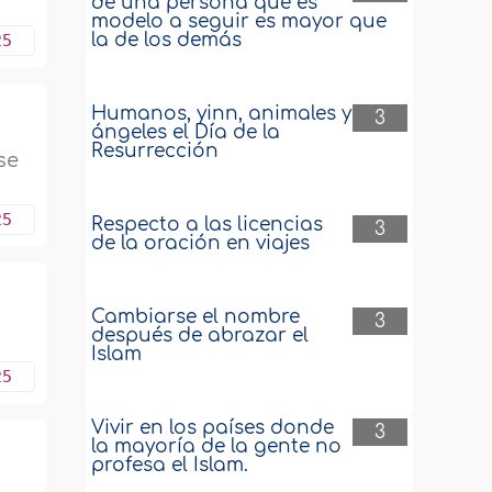
de una persona que es
modelo a seguir es mayor que
la de los demás
25
Humanos, yinn, animales y
3
ángeles el Día de la
Resurrección
se
25
Respecto a las licencias
3
de la oración en viajes
Cambiarse el nombre
3
después de abrazar el
Islam
25
Vivir en los países donde
3
la mayoría de la gente no
profesa el Islam.