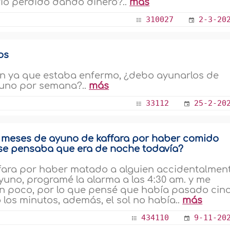
io perdido dando dinero?..
más
310027
2-3-20
os
n ya que estaba enfermo, ¿debo ayunarlos de
uno por semana?..
más
33112
25-2-20
s meses de ayuno de kaffara por haber comido
 se pensaba que era de noche todavía?
fara por haber matado a alguien accidentalment
ayuno, programé la alarma a las 4:30 am. y me
un poco, por lo que pensé que había pasado cin
lo los minutos, además, el sol no había..
más
434110
9-11-20