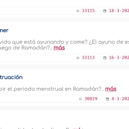
33115
18-3-20
mer
vida que está ayunando y come? ¿El ayuno de e
 luego de Ramadán?..
más
33113
16-3-20
struación
umpir el periodo menstrual en Ramadán?..
más
30029
4-3-20