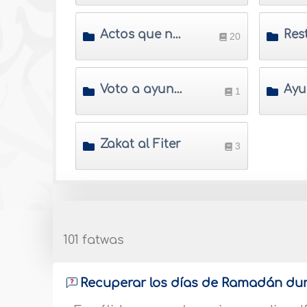
Actos que no anulan el ayuno
20
Voto a ayunar
1
Zakat al Fiter
3
101 fatwas
Recuperar los días de Ramadán dura