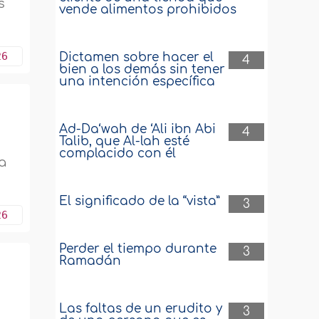
s
vende alimentos prohibidos
26
Dictamen sobre hacer el
4
bien a los demás sin tener
una intención específica
Ad-Da‘wah de ‘Ali ibn Abi
4
Talib, que Al-lah esté
complacido con él
a
El significado de la “vista”
3
26
Perder el tiempo durante
3
Ramadán
y
Las faltas de un erudito y
3