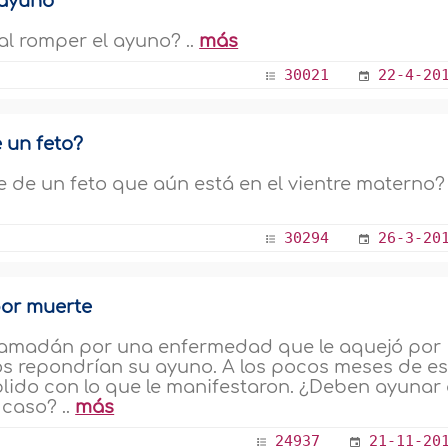
 ayuno
al romper el ayuno? ..
más
30021
22-4-20
 un feto?
de un feto que aún está en el vientre materno? 
30294
26-3-20
por muerte
Ramadán por una enfermedad que le aquejó por
los repondrían su ayuno. A los pocos meses de e
plido con lo que le manifestaron. ¿Deben ayunar
 caso? ..
más
24937
21-11-20