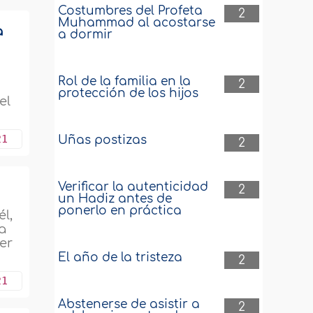
Costumbres del Profeta
2
Muhammad al acostarse
a
a dormir
Rol de la familia en la
2
protección de los hijos
el
21
Uñas postizas
2
Verificar la autenticidad
2
un Hadiz antes de
ponerlo en práctica
l,
ta
er
El año de la tristeza
2
21
Abstenerse de asistir a
2