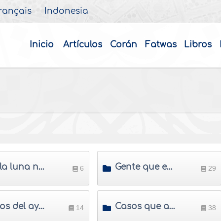
rançais
Indonesia
Inicio
Artículos
Corán
Fatwas
Libros
Ver la luna nueva
Gente que esta eximida del ayuno
6
29
Casos del ayuno
Casos que anula el ayuno
14
38