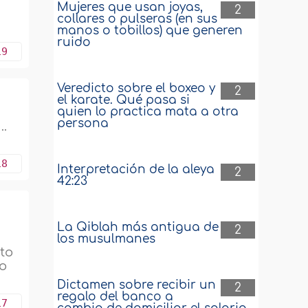
Mujeres que usan joyas,
2
collares o pulseras (en sus
manos o tobillos) que generen
ruido
19
Veredicto sobre el boxeo y
2
el karate. Qué pasa si
quien lo practica mata a otra
persona
..
18
Interpretación de la aleya
2
42:23
La Qiblah más antigua de
2
los musulmanes
sto
 o
Dictamen sobre recibir un
2
regalo del banco a
17