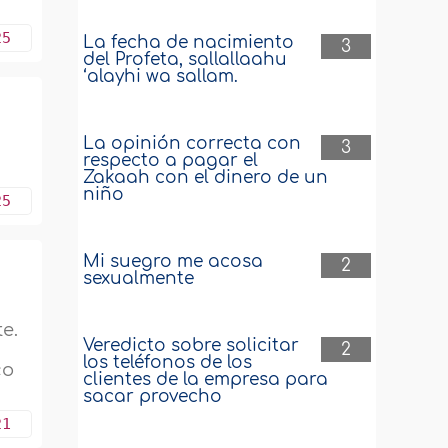
25
La fecha de nacimiento
3
del Profeta, sallallaahu
‘alayhi wa sallam.
La opinión correcta con
3
respecto a pagar el
Zakaah con el dinero de un
niño
25
Mi suegro me acosa
2
sexualmente
e.
Veredicto sobre solicitar
2
los teléfonos de los
co
clientes de la empresa para
sacar provecho
21