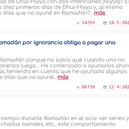
ías de Dhul-Hiyya con dos intenciones (Niyya)? E
os diez primeros días de Dhul-Hiyya y, al mismo
os días que no ayuné en Ramadán?..
más
14259
18-5-20
 Ramadán por ignorancia obliga a pagar una
 Ramadán porque no sabía que cuando uno no
nerlos luego. . He comenzado a ayunarlos ahor
s, teniendo en cuenta que he ayunado algunos
os días que no ayuné..
más
66739
12-4-20
empo durante Ramadán en el ocio: ver series 
 charlas banales, etc., este comportamiento