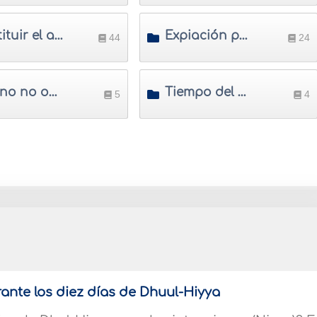
Restituir el ayuno
Expiación para el ayuno
44
24
Ayuno no obligatorio
Tiempo del ayuno
5
4
nte los diez días de Dhuul-Hiyya