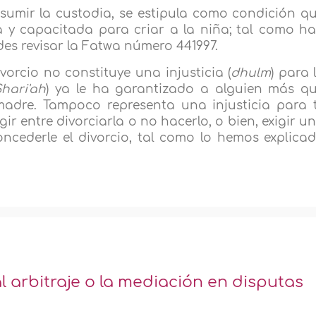
sumir la custodia, se estipula como condición q
 y capacitada para criar a la niña; tal como h
edes revisar la Fatwa número 441997.
vorcio no constituye una injusticia (
dhulm
) para 
Shari'ah
) ya le ha garantizado a alguien más q
adre. Tampoco representa una injusticia para t
ir entre divorciarla o no hacerlo, o bien, exigir u
ncederle el divorcio, tal como lo hemos explica
 arbitraje o la mediación en disputas