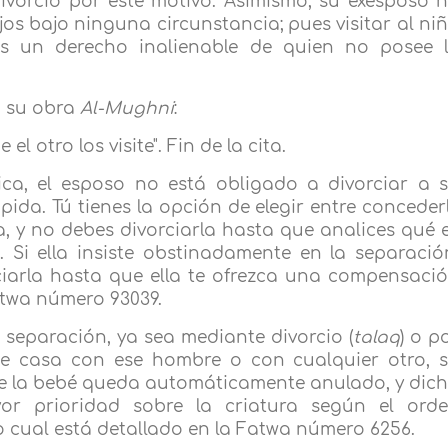
l divorcio por este motivo. Asimismo, su exesposo 
ijos bajo ninguna circunstancia; pues visitar al ni
es un derecho inalienable de quien no posee 
n su obra
Al-Mughni
:
 otro los visite". Fin de la cita.
mica, el esposo no está obligado a divorciar a 
pida. Tú tienes la opción de elegir entre conceder
, y no debes divorciarla hasta que analices qué 
). Si ella insiste obstinadamente en la separació
ciarla hasta que ella te ofrezca una compensaci
Fatwa número 93039.
 separación, ya sea mediante divorcio (
talaq
) o p
 se casa con ese hombre o con cualquier otro, 
re la bebé queda automáticamente anulado, y dic
r prioridad sobre la criatura según el ord
 lo cual está detallado en la Fatwa número 6256.