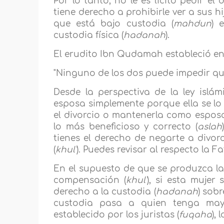
Por lo tanto, no le es lícito pedir e
tiene derecho a prohibirle ver a sus h
que está bajo custodia (
mahdun
) 
custodia física (
hadanah
).
El erudito Ibn Qudamah estableció e
"Ninguno de los dos puede impedir que el
Desde la perspectiva de la ley islá
esposa simplemente porque ella se lo 
el divorcio o mantenerla como esposa
lo más beneficioso y correcto (
aslah
tienes el derecho de negarte a divor
(
khul'
). Puedes revisar al respecto la 
En el supuesto de que se produzca la
compensación (
khul'
), si esta mujer
derecho a la custodia (
hadanah
) sob
custodia pasa a quien tenga mayo
establecido por los juristas (
fuqaha
),