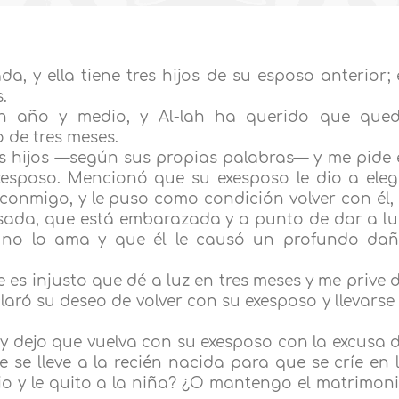
, y ella tiene tres hijos de su esposo anterior; 
.
n año y medio, y Al-lah ha querido que que
 de tres meses.
us hijos —según sus propias palabras— y me pide 
exesposo. Mencionó que su exesposo le dio a eleg
 conmigo, y le puso como condición volver con él,
asada, que está embarazada y a punto de dar a lu
e no lo ama y que él le causó un profundo da
ue es injusto que dé a luz en tres meses y me prive 
laró su deseo de volver con su exesposo y llevarse
y dejo que vuelva con su exesposo con la excusa 
e se lleve a la recién nacida para que se críe en 
io y le quito a la niña? ¿O mantengo el matrimon