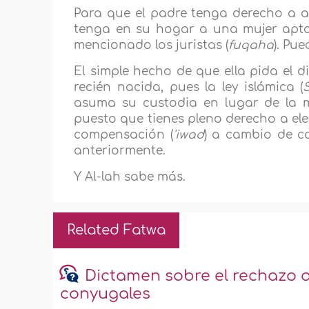
Para que el padre tenga derecho a a
tenga en su hogar a una mujer apta
mencionado los juristas (
fuqaha
). Pu
El simple hecho de que ella pida el di
recién nacida, pues la ley islámica (
asuma su custodia en lugar de la m
puesto que tienes pleno derecho a eleg
compensación (
'iwad
) a cambio de co
anteriormente.
Y Al-lah sabe más.
Related Fatwa
Dictamen sobre el rechazo al
conyugales