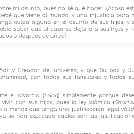
sobre mi asunto, pues no sé qué hacer. ¿Acaso es
 bebé que viene al mundo, y una injusticia para 
ngo culpa alguna en el asunto de sus hijos, y 
ebía saber que al casarse dejaría a sus hijos y 
iados o después de años?
ñor y Creador del universo, y que Su paz y S
uhammad, con todos sus familiares y todos s
te el divorcio (
talaq
) simplemente porque des
ivir con sus hijos, pues la ley islámica (
Shari'a
cio a menos que tenga una justificación legal váli
ya se han explicado cuáles son las justificacion