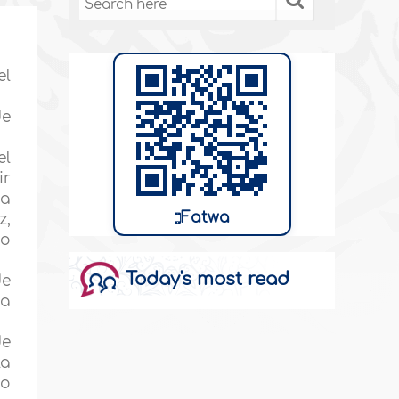
el
de
el
ir
 a
Fatwa
z,
ño
Today's most read
de
 a
de
la
io