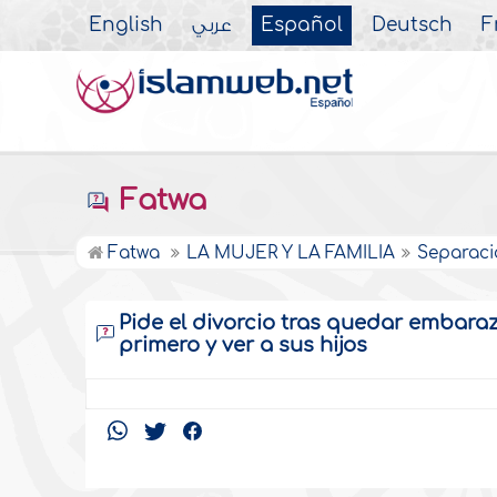
English
عربي
Español
Deutsch
F
Fatwa
Fatwa
LA MUJER Y LA FAMILIA
Separaci
Pide el divorcio tras quedar embara
primero y ver a sus hijos