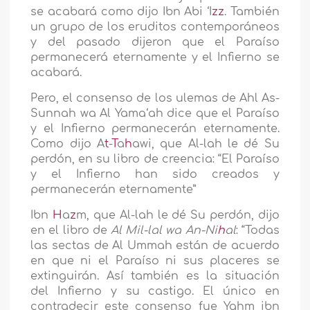
se acabará como dijo Ibn Abi ‘I
zz
. También
un grupo de los eruditos contemporáneos
y del pasado dijeron que el Paraíso
permanecerá eternamente y el Infierno se
acabará.
Pero, el consenso de los ulemas de Ahl As-
Sunnah wa Al Yama‘ah dice que el Paraíso
y el Infierno permanecerán eternamente.
Como dijo A
t
-
T
a
h
awi, que Al-lah le dé Su
perdón, en su libro de creencia: “El Paraíso
y el Infierno han sido creados y
permanecerán eternamente”
Ibn
H
a
z
m, que Al-lah le dé Su perdón, dijo
en el libro de
Al Mil-lal wa An-Ni
h
al
: “Todas
las sectas de Al Ummah están de acuerdo
en que ni el Paraíso ni sus placeres se
extinguirán. Así también es la situación
del Infierno y su castigo. El único en
contradecir este consenso fue Yahm ibn