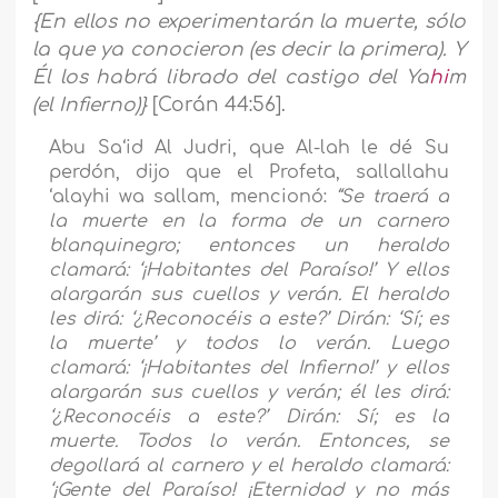
{
En ellos no experimentarán la muerte, sólo
la que ya conocieron (es decir la primera). Y
Él los habrá librado del castigo del Ya
hi
m
(el Infierno)}
[Corán 44:56].
Abu Sa‘id Al Judri, que Al-lah le dé Su
perdón, dijo que el Profeta, sallallahu
‘alayhi wa sallam, mencionó:
“Se traerá a
la muerte en la forma de un carnero
blanquinegro; entonces un heraldo
clamará: ‘¡Habitantes del Paraíso!’ Y ellos
alargarán sus cuellos y verán. El heraldo
les dirá: ‘¿Reconocéis a este?’ Dirán: ‘Sí; es
la muerte’ y todos lo verán. Luego
clamará: ‘¡Habitantes del Infierno!’ y ellos
alargarán sus cuellos y verán; él les dirá:
‘¿Reconocéis a este?’ Dirán: Sí; es la
muerte. Todos lo verán. Entonces, se
degollará al carnero y el heraldo clamará:
‘¡Gente del Paraíso! ¡Eternidad y no más