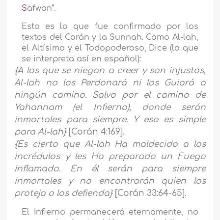
S
afwan”.
Esto es lo que fue confirmado por los
textos del Corán y la Sunnah. Como Al-lah,
el Altísimo y el Todopoderoso, Dice (lo que
se interpreta así en español):
{A los que se niegan a creer y son injustos,
Al-lah no los Perdonará ni los Guiará a
ningún camino. Salvo por el camino de
Yahannam
(el Infierno)
, donde serán
inmortales para siempre. Y eso es simple
para Al-lah
}
[Corán 4:169].
{
Es cierto que Al-lah Ha maldecido a los
incrédulos y les Ha preparado un Fuego
inflamado
.
En él serán para siempre
inmortales y no encontrarán quien los
proteja o los defienda
}
[Corán 33:64-65].
El Infierno permanecerá eternamente, no