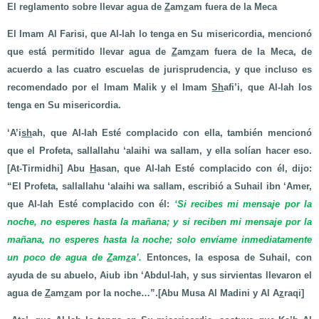
El reglamento sobre llevar agua de
Z
am
z
am fuera de la Meca
El Imam Al Farisi, que Al-lah lo tenga en Su misericordia, mencionó
que está permitido llevar agua de
Z
am
z
am fuera de la Meca, de
acuerdo a las cuatro escuelas de jurisprudencia, y que incluso es
recomendado por el Imam Malik y el Imam
Sh
afi’i, que Al-lah los
tenga en Su misericordia.
‘A’i
sh
ah, que Al-lah Esté complacido con ella, también mencionó
que el Profeta, sallallahu ‘alaihi wa sallam, y ella solían hacer eso.
[At-Tirmidhi] Abu
H
asan, que Al-lah Esté complacido con él, dijo:
“El Profeta, sallallahu ‘alaihi wa sallam, escribió a Suhail ibn ‘Amer,
que Al-lah Esté complacido con él:
‘Si recibes mi mensaje por la
noche, no esperes hasta la mañana; y si reciben mi mensaje por la
mañana, no esperes hasta la noche; solo envíame inmediatamente
un poco de agua de
Z
am
z
a’.
Entonces, la esposa de Suhail, con
ayuda de su abuelo, Aiub ibn ‘Abdul-lah, y sus sirvientas llevaron el
agua de
Z
am
z
am por la noche…”.[Abu Musa Al Madini y Al A
z
raqi]