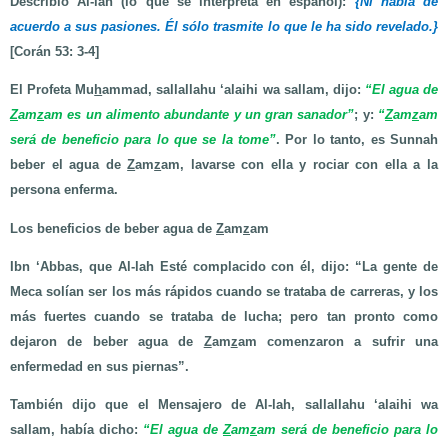
Describió Al-lah (lo que se interpreta en español):
{Ni habla de
acuerdo a sus pasiones. Él sólo trasmite lo que le ha sido revelado.}
[Corán 53: 3-4]
El Profeta Mu
h
ammad, sallallahu ‘alaihi wa sallam, dijo:
“El agua de
Z
am
z
am es un alimento abundante y un gran sanador”
; y:
“
Z
am
z
am
será de beneficio para lo que se la tome”
. Por lo tanto, es Sunnah
beber el agua de
Z
am
z
am, lavarse con ella y rociar con ella a la
persona enferma.
Los beneficios de beber agua de
Z
am
z
am
Ibn ‘Abbas, que Al-lah Esté complacido con él, dijo: “La gente de
Meca solían ser los más rápidos cuando se trataba de carreras, y los
más fuertes cuando se trataba de lucha; pero tan pronto como
dejaron de beber agua de
Z
am
z
am comenzaron a sufrir una
enfermedad en sus piernas”.
También dijo que el Mensajero de Al-lah, sallallahu ‘alaihi wa
sallam, había dicho:
“El agua de
Z
am
z
am será de beneficio para lo