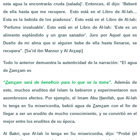
esta agua la encontrarás cruda (salada)’. Entonces, él dijo: ‘Beberé
de ella hasta que me recupere. Esto está en el Libro de Al-lah…
Esta es la bebida de los piadosos’. Esto está en el Libro de Al-lah:
‘Perfume invaluable’. Esto está en el Libro de Al-lah: ‘Este es un
alimento espléndido y un gran sanador’. Juro por Aquel que es
Dueño de mi alma que si alguien bebe de ella hasta llenarse, se
recupera”. [Sa’id ibn Mansur y Al Ar
z
aqi]
Todo lo anterior demuestra la autenticidad de la narración: “El agua
de
Z
am
z
am es
“
Z
am
z
am será de beneficio para lo que se la tome”.
Además de
esto, muchos eruditos del Islam la bebieron y experimentaron sus
asombrosos efectos. Por ejemplo, el Imam Abu
H
anifah, que Al-lah
lo tenga en Su misericordia, bebió agua de
Z
am
z
am con el fin de
llegar a ser un erudito de mucho conocimiento, y se convirtió en el
mejor entre los eruditos de su época.
Al Bakri, que Al-lah lo tenga en Su misericordia, dijo: “Probé (el