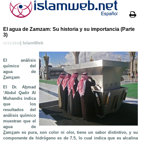
El agua de Zamzam: Su historia y su importancia (Parte
3)
| IslamWeb
11/11/2010
El análisis
químico del
agua de
Z
am
z
am
El Dr. A
h
mad
‘Abdul Qadir Al
Muhandis indica
que los
resultados del
análisis químico
muestran que el
agua de
Z
am
z
am es pura, son color ni olor, tiene un sabor distintivo, y su
componente de hidrógeno es de 7.5, lo cual indica que es alcalina