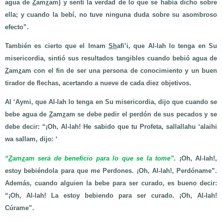
agua de
Z
am
z
am) y sentí la verdad de lo que se había dicho sobre
ella; y cuando la bebí, no tuve ninguna duda sobre su asombroso
efecto”.
También es cierto que el Imam
Sh
afi’i, que Al-lah lo tenga en Su
misericordia, sintió sus resultados tangibles cuando bebió agua de
Z
am
z
am con el fin de ser una persona de conocimiento y un buen
tirador de flechas, acertando a nueve de cada diez objetivos.
Al ‘Aymi, que Al-lah lo tenga en Su misericordia, dijo que cuando se
bebe agua de
Z
am
z
am se debe pedir el perdón de sus pecados y se
debe decir: “¡Oh, Al-lah! He sabido que tu Profeta, sallallahu ‘alaihi
wa sallam, dijo: ‘
“
Z
am
z
am será de beneficio para lo que se la tome”
.
¡Oh, Al-lah!,
estoy bebiéndola para que me Perdones. ¡Oh, Al-lah!, Perdóname”.
Además, cuando alguien la bebe para ser curado, es bueno decir:
“¡Oh, Al-lah! La estoy bebiendo para ser curado. ¡Oh, Al-lah!
Cúrame”.