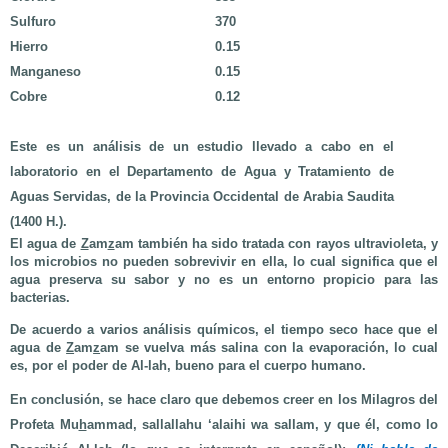
Sulfuro
370
Hierro
0.15
Manganeso
0.15
Cobre
0.12
Este es un análisis de un estudio llevado a cabo en el
laboratorio en el Departamento de Agua y Tratamiento de
Aguas Servidas, de la Provincia Occidental de Arabia Saudita
(1400 H.).
El agua de
Z
am
z
am también ha sido tratada con rayos ultravioleta, y
los microbios no pueden sobrevivir en ella, lo cual significa que el
agua preserva su sabor y no es un entorno propicio para las
bacterias.
De acuerdo a varios análisis químicos, el tiempo seco hace que el
agua de
Z
am
z
am se vuelva más salina con la evaporación, lo cual
es, por el poder de Al-lah, bueno para el cuerpo humano.
En conclusión, se hace claro que debemos creer en los Milagros del
Profeta Mu
h
ammad, sallallahu ‘alaihi wa sallam, y que él, como lo