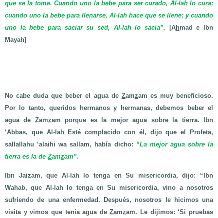
que se la tome. Cuando uno la bebe para ser curado, Al-lah lo cura;
cuando uno la bebe para llenarse, Al-lah hace que se llene; y cuando
uno la bebe para saciar su sed, Al-lah lo sacia”
.
[A
h
mad e Ibn
Mayah]
No cabe duda que beber el agua de
Z
am
z
am es muy beneficioso.
Por lo tanto, queridos hermanos y hermanas, debemos beber el
agua de
Z
am
z
am porque es la mejor agua sobre la tierra. Ibn
‘Abbas, que Al-lah Esté complacido con él, dijo que el Profeta,
sallallahu ‘alaihi wa sallam, había dicho:
“La mejor agua sobre la
tierra es la de
Z
am
z
am”.
Ibn Jaizam, que Al-lah lo tenga en Su misericordia, dijo: “Ibn
Wahab, que Al-lah lo tenga en Su misericordia, vino a nosotros
sufriendo de una enfermedad. Después, nosotros le hicimos una
visita y vimos que tenía agua de
Z
am
z
am. Le dijimos: ‘Si pruebas