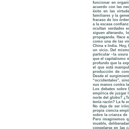
funcionar en organi
acuerdo con las nec
éxito en las virtud
familiares y la gen
fracaso de los órd
a la escasa confianz
ocultan verdades es
siguen alterando, l
propaganda. Hace ap
como una de las vi
China e India. Hoy,
un vicio. Del mism
particular −la usura
que el capitalismo 
profundo que la exp
el que está manipul
producción de conoc
Desde el surgimient
“occidentales”, sino
sus manos contra la
Los debates sobre l
empírica de juzgar 
norte del globo? ¿T
tenía razón? La fe e
No deja de ser irón
propia ciencia empí
sobre la crianza de
Pero imaginemos que
mueble, deliberadam
congelarse en las c