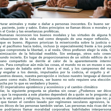
orturar animales y matar o dañar a personas inocentes. Es bueno ser
e, paciente, justo y sabio. Estos principios se llaman éticos o morales 
 en el Corán y las enseñanzas proféticas.
 humanas reconocen los buenos modales y las virtudes de alguna f
situaciones de la vida real como después de una mayor reflexión,
 que es bueno. Algunos priorizan la misericordia sobre la justicia o
y el pacifismo hacia todos, incluso (o especialmente) frente a los pod
ue comprometa la libertad, o al revés. Otros prefieren elegir la vida. 
ximización de la felicidad medible. Sin embargo, otros solo creen 
undo incierto. En lugar de proporcionarnos de un sólido edificio de im
ano compartido se derrite al calor de la aparentemente intermi
s. Para complicar aún más las cosas, el mundo no es un museo o una
 un campo de batalla entre el bien y el mal, y los campeones del ma
 y engañar a los demás, impulsados por la codicia, el orgullo y el
estros deseos, nuestra percepción e incluso nuestro lenguaje al deno
eno como malo. Entonces, ser bueno no solo requiere una elección i
ucha por lo que es verdadero y bueno.
El imperialismo epistémico y económico y el cambio climático
r, la siguiente pregunta se plantea sin cesar: ¿Podemos ser ético
 que la respuesta a este planteo dependerá de a quién se le pregunte: p
 la vez pobre y religiosa, la respuesta es abrumadoramente que no; pa
 que tienen el cerebro lavado por regímenes seculares agresivos, la
ilos éticos de las personas también varían. Las personas más ricas del n
e podríamos llamar moralidad corporativa: habilidades interpersona