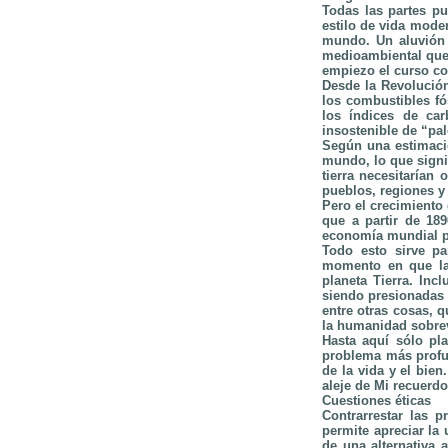
Todas las partes pu
estilo de vida moder
mundo. Un aluvión i
medioambiental que 
empiezo el curso co
Desde la Revolució
los combustibles fó
los índices de car
insostenible de “pa
Según una estimaci
mundo, lo que signi
tierra necesitarían
pueblos, regiones y 
Pero el crecimiento 
que a partir de 18
economía mundial po
Todo esto sirve pa
momento en que la
planeta Tierra. In
siendo presionadas 
entre otras cosas, q
la humanidad sobre
Hasta aquí sólo pla
problema más profun
de la vida y el bie
aleje de Mi recuerdo
Cuestiones éticas
Contrarrestar las 
permite apreciar la
de una alternativa