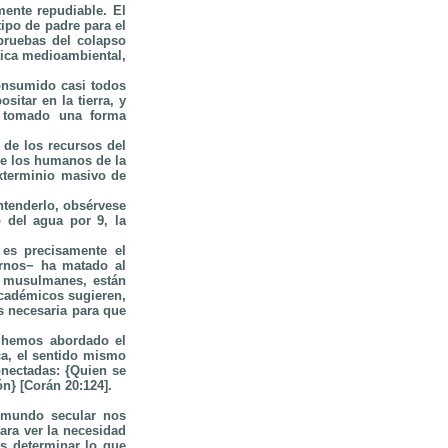
mente repudiable. El
tipo de padre para el
 pruebas del colapso
tica medioambiental,
onsumido casi todos
itar en la tierra, y
n tomado una forma
de los recursos del
de los humanos de la
exterminio masivo de
entenderlo, obsérvese
 del agua por 9, la
es precisamente el
rnos− ha matado al
s musulmanes, están
académicos sugieren,
es necesaria para que
no hemos abordado el
ca, el sentido mismo
onectadas: {Quien se
ón} [Corán 20:124].
l mundo secular nos
ara ver la necesidad
s determinar lo que