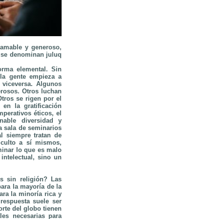
 amable y generoso,
y se denominan juluq
orma elemental. Sin
 la gente empieza a
 viceversa. Algunos
erosos. Otros luchan
Otros se rigen por el
en la gratificación
perativos éticos, el
nable diversidad y
 sala de seminarios
l siempre tratan de
 culto a sí mismos,
minar lo que es malo
ntelectual, sino un
s sin religión? Las
ara la mayoría de la
ra la minoría rica y
 respuesta suele ser
orte del globo tienen
les necesarias para