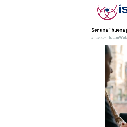
Ser una “buena p
| IslamWe
31/05/2026