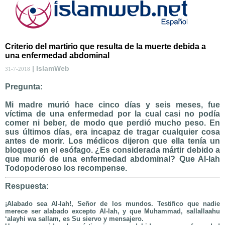
Criterio del martirio que resulta de la muerte debida a
una enfermedad abdominal
| IslamWeb
31-7-2018
Pregunta:
Mi madre murió hace cinco días y seis meses, fue
víctima de una enfermedad por la cual casi no podía
comer ni beber, de modo que perdió mucho peso. En
sus últimos días, era incapaz de tragar cualquier cosa
antes de morir. Los médicos dijeron que ella tenía un
bloqueo en el esófago. ¿Es considerada mártir debido a
que murió de una enfermedad abdominal? Que Al-lah
Todopoderoso los recompense.
Respuesta:
¡Alabado sea Al-lah!, Señor de los mundos. Testifico que nadie
merece ser alabado excepto Al-lah, y que Muhammad, sallallaahu
‘alayhi wa sallam, es Su siervo y mensajero.