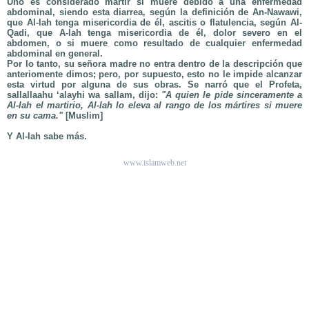
Uno es considerado mártir si muere debido a una enfermedad
abdominal, siendo esta diarrea, según la definición de An-Nawawi,
que Al-lah tenga misericordia de él, ascitis o flatulencia, según Al-
Qadi, que A-lah tenga misericordia de él, dolor severo en el
abdomen, o si muere como resultado de cualquier enfermedad
abdominal en general.
Por lo tanto, su señora madre no entra dentro de la descripción que
anteriomente dimos; pero, por supuesto, esto no le impide alcanzar
esta virtud por alguna de sus obras. Se narró que el Profeta,
sallallaahu ‘alayhi wa sallam, dijo:
"A quien le pide sinceramente a
Al-lah el martirio, Al-lah lo eleva al rango de los mártires si muere
en su cama."
[Muslim]
Y Al-lah sabe más.
www.islamweb.net