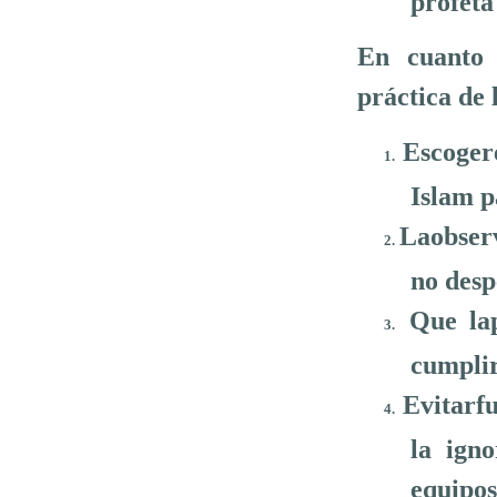
profeta
En cuanto 
práctica de 
Escoger
1.
Islam p
Laobserv
2.
no desp
Que lap
3.
cumplir
Evitarf
4.
la ign
equipos