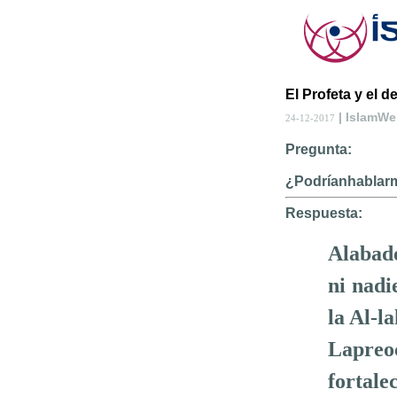
El Profeta y el d
| IslamW
24-12-2017
Pregunta:
¿Podríanhablarm
Respuesta:
Alabado
ni nadi
la Al-l
Lapreo
fortale