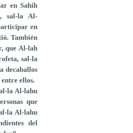
rar en Sahih
 sal-la Al-
participar en
tió. También
, que Al-lah
ofeta, sal-la
ra decaballos
entre ellos.
l-la Al-lahu
personas que
al-la Al-lahu
ndientes del