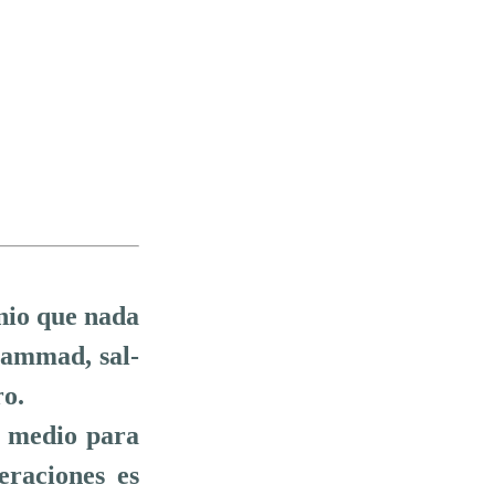
nio que nada
hammad, sal-
ro.
n medio para
eraciones es