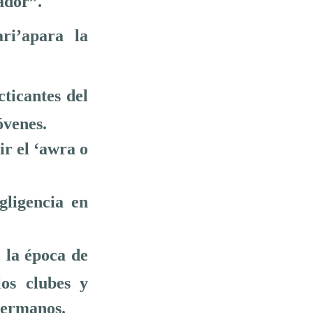
ador”.
ri’apara la
ticantes del
óvenes.
ir el ‘awra o
gligencia en
 la época de
los clubes y
hermanos.