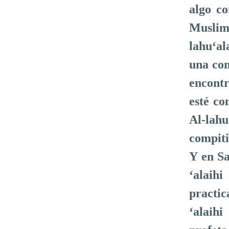
algo co
Muslim
lahu‘al
una com
encontr
esté co
Al-lahu
compiti
Y en Sa
‘alaih
practic
‘alaihi