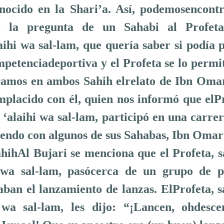
nocido en la Shari’a. Así, podemosencont
 la pregunta de un Sahabi al Profeta,
aihi wa sal-lam, que quería saber si podía 
petenciadeportiva y el Profeta se lo permi
amos en ambos Sahih elrelato de Ibn Omar
mplacido con él, quien nos informó que elPr
 ‘alaihi wa sal-lam, participó en una carre
endo con algunos de sus Sahabas, Ibn Omar 
hihAl Bujari se menciona que el Profeta, sa
i wa sal-lam, pasócerca de un grupo de 
aban el lanzamiento de lanzas. ElProfeta, s
 wa sal-lam, les dijo: “¡Lancen, ohdesce