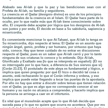
Alabado sea Al-lah y que la paz y las bendiciones sean con el
Profeta de Al-lah, su familia y seguidores.
La creencia en el Qadar (designio divino) es uno de los principios
fundamentales de la creencia en el Islam. El Qadar hace parte de lo
oculto, por lo que nadie más que Al-lah tiene conocimiento sobre
ello. El creyente debe aceptar por lógica que los designios de Al-lah
son justos y por ende, Él decide en base a Su sabiduría, sapiencia y
misericordia.
Es conveniente mencionar lo que At-Tahawi, que Al-lah lo tenga en
Su misericordia, dijo respecto al tema: El Qadar es un asunto que
ningún ángel, genio, profeta y ser humano, por virtuoso que haya
sido, conoce. Hay que tener cuidado de no entrar en discusiones
respecto al Qadar, pues es un saber que Al-lah cerró y por lo tanto
ninguna de sus criaturas lo conoce y lo entiende. Dijo Al-lah,
Glorificado y Exaltado sea (lo que se interpreta en español): {Él no
es interrogado por lo que hace, a diferencia de Sus siervos que
sí
}
[Corán 21:23]. El postulado de este aleya es fundamental y lógico, e
implica que quien pregunta: por qué Él hizo o decidió tal cosa o
asunto, está rechazando lo que el Corán informa y ordena, y eso
implica que puede estar llegando a tocar las puertas de la apostasía.
Por ello no hay que entrar a discutir sobre temas que tienen relación
con el Qadar, ya que es algo que no corresponde conocer al ser
humano y su razón no alcanza a comprender, y hacerlo implica que
la persona se arriesga a caer en el infortunio.
Es vital que el musulmán acepte que lo que Al-lah decida que
suceda pasa y lo que no quiere que ocurra no acontece. Que por ms