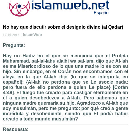
No hay que discutir sobre el designio divino (al Qadar)
| IslamWeb
17-10-2017
Pregunta:
Hay un Hadiz en el que se menciona que el Profeta
Muhammad, sal-lal-lahu alaihi wa sal-lam, dijo que Al-lah
es ms Misericordioso de lo que una madre lo es con su
hijo. Sin embargo, en el Corán nos encontramos con el
aleya en la que Al-lah dijo (lo que se interpreta en
español): {Al-lah no perdona que se Le asocie nada;
pero fuera de ello perdona a quien Le place} [Corán
4:48]. El fuego fue creado para castigar eternamente en
él a quien desobedezca a Al-lah. Pero sabemos que
ninguna madre quemaría su hijo. Agradezco a Al-lah que
soy musulmán, pero me pregunto: por qué creó a gente
incrédula y desobediente, siendo que Él podía haber
creado a todo mundo musulmán?
Respuesta: