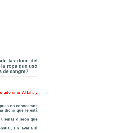
de las doce del
r la ropa que usó
ros de sangre?
orado sino Al-lah, y
, pues no conocemos
a dicho que le está
 ulemas dijeron que
sual, sin lavarla si