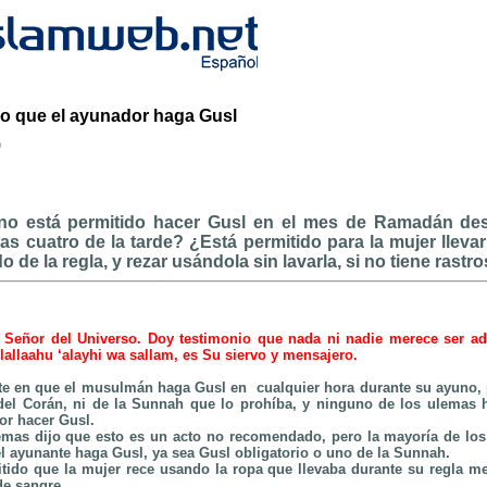
do que el ayunador haga Gusl
b
 no está permitido hacer Gusl en el mes de Ramadán des
as cuatro de la tarde? ¿Está permitido para la mujer lleva
o de la regla, y rezar usándola sin lavarla, si no tiene rast
 Señor del Universo. Doy testimonio que nada ni nadie merece ser ad
llaahu ‘alayhi wa sallam, es Su siervo y mensajero.
te en que el musulmán haga Gusl en cualquier hora durante su ayuno
del Corán, ni de
la Sunnah
que lo prohíba, y ninguno de los ulemas h
or hacer Gusl.
emas dijo que esto es un acto no recomendado, pero la mayoría de los
el ayunante haga Gusl, ya sea Gusl obligatorio o uno de
la Sunnah.
tido que la mujer rece usando la ropa que llevaba durante su regla men
de sangre.