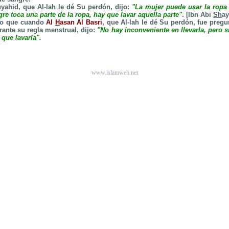
ahid, que Al-lah le dé Su perdón, dijo:
"La mujer puede usar la ropa 
ngre toca una parte de la ropa, hay que lavar aquella parte"
. [Ibn Abi
Sh
ay
do que cuando
Al
H
asan Al Basri
, que Al-lah le dé Su perdón, fue pregu
rante su regla menstrual, dijo:
"No hay inconveniente en llevarla, pero s
 que lavarla".
.
www.islamweb.net