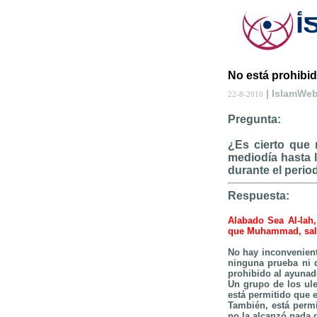
No está prohibi
| IslamWe
22-8-2010
Pregunta:
¿Es cierto que
mediodía hasta l
durante el period
Respuesta:
Alabado Sea Al-lah,
que Muhammad, salla
No hay inconvenien
ninguna prueba ni 
prohibido al ayunad
Un grupo de los ul
está permitido que 
También, está permi
no la alcanzó nada 