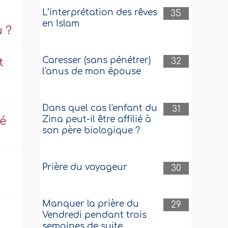
L’interprétation des rêves
35
en Islam
u ?
Caresser (sans pénétrer)
32
t
l'anus de mon épouse
Dans quel cas l'enfant du
31
Zina peut-il être affilié à
té
son père biologique ?
Prière du voyageur
30
Manquer la prière du
29
Vendredi pendant trois
semaines de suite