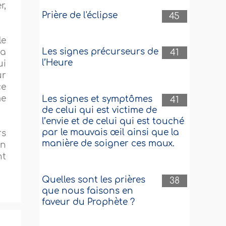
r,
Prière de l'éclipse
45
le
Les signes précurseurs de
sa
41
l’Heure
ui
ur
ce
me
Les signes et symptômes
41
de celui qui est victime de
l’envie et de celui qui est touché
par le mauvais œil ainsi que la
rs
manière de soigner ces maux.
un
nt
Quelles sont les prières
38
que nous faisons en
faveur du Prophète ?