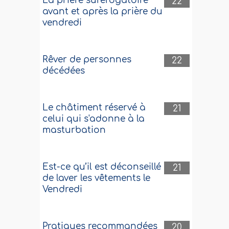
La prière surérogatoire
22
avant et après la prière du
vendredi
Rêver de personnes
22
décédées
Le châtiment réservé à
21
celui qui s'adonne à la
masturbation
Est-ce qu’il est déconseillé
21
de laver les vêtements le
Vendredi
Pratiques recommandées
20