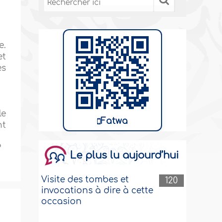
e.
et
es
le
Fatwa
nt
?
Le plus lu aujourd’hui
Visite des tombes et
120
invocations à dire à cette
occasion