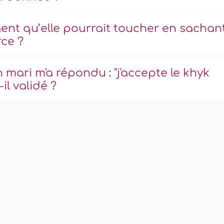
gent qu’elle pourrait toucher en sachan
rce ?
mari m'a répondu : ''j'accepte le khyk
il validé ?