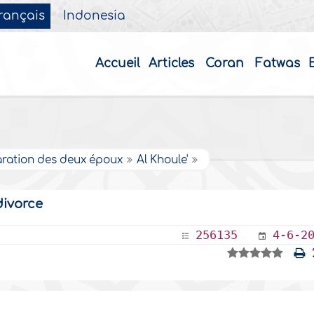
rançais
Indonesia
Accueil
Articles
Coran
Fatwas
ration des deux époux
Al Khoule'
divorce
256135
4-6-2
2