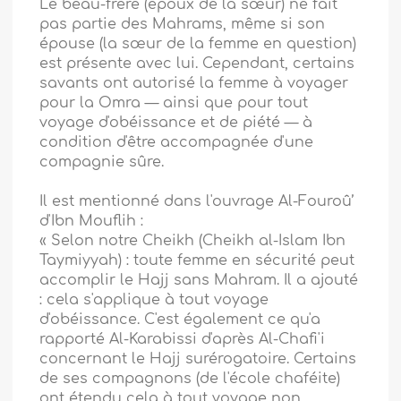
Le beau-frère (époux de la sœur) ne fait
pas partie des Mahrams, même si son
épouse (la sœur de la femme en question)
est présente avec lui. Cependant, certains
savants ont autorisé la femme à voyager
pour la Omra — ainsi que pour tout
voyage d'obéissance et de piété — à
condition d'être accompagnée d'une
compagnie sûre.
Il est mentionné dans l'ouvrage Al-Fouroû’
d'Ibn Mouflih :
« Selon notre Cheikh (Cheikh al-Islam Ibn
Taymiyyah) : toute femme en sécurité peut
accomplir le Hajj sans Mahram. Il a ajouté
: cela s'applique à tout voyage
d'obéissance. C'est également ce qu'a
rapporté Al-Karabissi d'après Al-Chafi'i
concernant le Hajj surérogatoire. Certains
de ses compagnons (de l'école chaféite)
ont étendu cela à tout voyage non