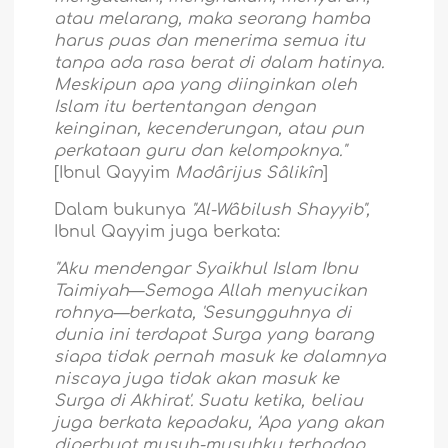
atau melarang, maka seorang hamba
harus puas dan menerima semua itu
tanpa ada rasa berat di dalam hatinya.
Meskipun apa yang diinginkan oleh
Islam itu bertentangan dengan
keinginan, kecenderungan, atau pun
perkataan guru dan kelompoknya."
[Ibnul Qayyim
Madârijus Sâlikîn
]
Dalam bukunya
"Al-Wâbilush Shayyib",
Ibnul Qayyim juga berkata:
"Aku mendengar Syaikhul Islam Ibnu
Taimiyah
—
Semoga Allah menyucikan
rohnya—berkata, 'Sesungguhnya di
dunia ini terdapat Surga yang barang
siapa tidak pernah masuk ke dalamnya
niscaya juga tidak akan masuk ke
Surga di Akhirat'. Suatu ketika, beliau
juga berkata kepadaku, 'Apa yang akan
diperbuat musuh-musuhku terhadap