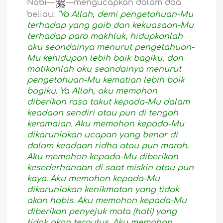
Nabi—
—mengucapkan dalam doa
beliau:
"Ya Allah, demi pengetahuan-Mu
terhadap yang gaib dan kekuasaan-Mu
terhadap para makhluk, hidupkanlah
aku seandainya menurut pengetahuan-
Mu kehidupan lebih baik bagiku, dan
matikanlah aku seandainya menurut
pengetahuan-Mu kematian lebih baik
bagiku. Ya Allah, aku memohon
diberikan rasa takut kepada-Mu dalam
keadaan sendiri atau pun di tengah
keramaian. Aku memohon kepada-Mu
dikaruniakan ucapan yang benar di
dalam keadaan ridha atau pun marah.
Aku memohon kepada-Mu diberikan
kesederhanaan di saat miskin atau pun
kaya. Aku memohon kepada-Mu
dikaruniakan kenikmatan yang tidak
akan habis. Aku memohon kepada-Mu
diberikan penyejuk mata (hati) yang
tidak akan terputus. Aku memohon