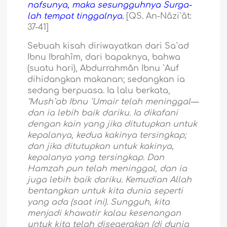
nafsunya, maka sesungguhnya Surga-
lah tempat tinggalnya.
[QS. An-Nâzi`ât:
37-41]
Sebuah kisah diriwayatkan dari Sa`ad
Ibnu Ibrahîm, dari bapaknya, bahwa
(suatu hari), Abdurrahmân Ibnu `Auf
dihidangkan makanan; sedangkan ia
sedang berpuasa. Ia lalu berkata,
"Mush`ab Ibnu `Umair telah meninggal—
dan ia lebih baik dariku. Ia dikafani
dengan kain yang jika ditutupkan untuk
kepalanya, kedua kakinya tersingkap;
dan jika ditutupkan untuk kakinya,
kepalanya yang tersingkap. Dan
Hamzah pun telah meninggal, dan ia
juga lebih baik dariku. Kemudian Allah
bentangkan untuk kita dunia seperti
yang ada (saat ini).
Sungguh, kita
menjadi khawatir kalau kesenangan
untuk kita telah disegerakan (di dunia