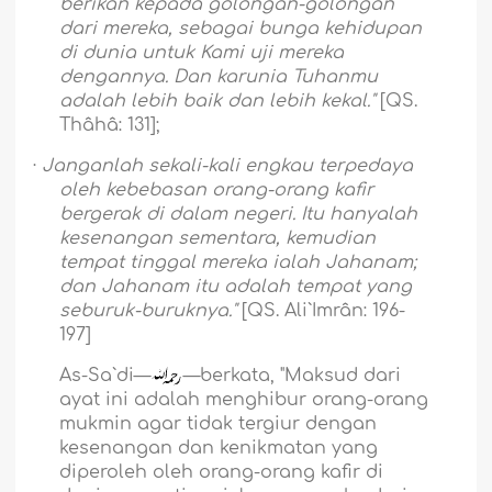
berikan kepada golongan-golongan
dari mereka, sebagai bunga kehidupan
di dunia untuk Kami uji mereka
dengannya. Dan karunia Tuhanmu
adalah lebih baik dan lebih kekal."
[QS.
Thâhâ: 131];
·
Janganlah sekali-kali engkau terpedaya
oleh kebebasan orang-orang kafir
bergerak di dalam negeri. Itu hanyalah
kesenangan sementara, kemudian
tempat tinggal mereka ialah Jahanam;
dan Jahanam itu adalah tempat yang
seburuk-buruknya."
[QS. Ali`Imrân: 196-
197]
As-Sa`di—
—berkata, "Maksud dari
ayat ini adalah menghibur orang-orang
mukmin agar tidak tergiur dengan
kesenangan dan kenikmatan yang
diperoleh oleh orang-orang kafir di