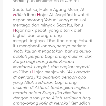
sedikit pun kenikmatan di Akhirat.
Suatu ketika, Hakim Agung Mesir,
Al
-
H
âfizh
Ibnu
H
ajar Al-`Asqalâni lewat di
depan seorang Yahudi yang menjual
mentega dan minyak. Saat itu, Ibnu
H
ajar naik pedati yang ditarik oleh
bighal, dan orang-orang
mengelilinginya. Tiba-tiba orang Yahudi
itu menghentikannya, seraya berkata,
"Nabi kalian mengatakan, bahwa dunia
adalah penjara bagi orang mukmin dan
Surga bagi orang kafir. Kenapa
keadaanku begini, dan engkau seperti
itu?"
Ibnu
H
ajar menjawab,
"Aku berada
di penjara jika dikaitkan dengan apa
yang Allah sediakan bagi orang
mukmin di Akhirat. Sedangkan engkau
berada dalam Surga jika dikaitkan
dengan azab yang Allah sediakan bagi
orang-orang kafir di Neraka."
Kemudian