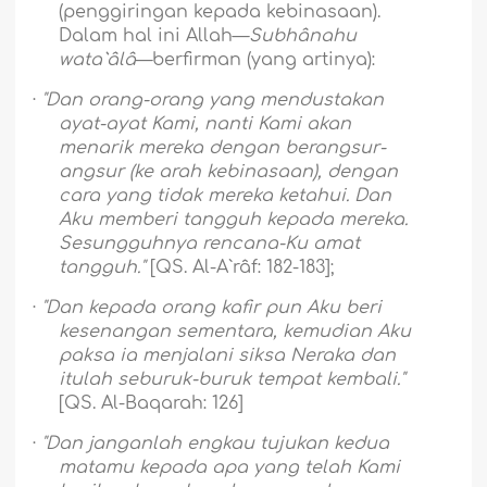
(penggiringan kepada kebinasaan).
Dalam hal ini Allah—
Subhânahu
wata`âlâ
—berfirman (yang artinya):
·
"Dan orang-orang yang mendustakan
ayat-ayat Kami, nanti Kami akan
menarik mereka dengan berangsur-
angsur (ke arah kebinasaan), dengan
cara yang tidak mereka ketahui. Dan
Aku memberi tangguh kepada mereka.
Sesungguhnya rencana-Ku amat
tangguh."
[QS. Al-A`râf: 182-183];
·
"Dan kepada orang kafir pun Aku beri
kesenangan sementara, kemudian Aku
paksa ia menjalani siksa Neraka dan
itulah seburuk-buruk tempat kembali."
[QS. Al-Baqarah: 126]
·
"Dan janganlah engkau tujukan kedua
matamu kepada apa yang telah Kami