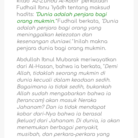
kitab
"Az-Zuhdu Al-Kabîr"
perkataan
Fudhail Ibnu `Iyâdh tentang maksud
hadits:
"Dunia adalah penjara bagi
orang mukmin."
Fudhail berkata,
"Dunia
adalah penjara bagi orang yang
meninggalkan kelezatan dan
kesenangan duniawi."
Inilah makna
penjara dunia bagi orang mukmin.
Abdullah Ibnul Mubarak meriwayatkan
dari Al-Hasan, bahwa ia berkata, "
Demi
Allah, tidaklah seorang mukmin di
dunia kecuali dalam keadaan sedih.
Bagaimana ia tidak sedih, bukankah
Allah sudah mengabarkan bahwa ia
(terancam) akan masuk Neraka
Jahanam? Dan ia tidak mendapat
kabar dari-Nya bahwa ia berasal
(keluar) dari Jahanam. Di dunia, ia akan
menemukan berbagai penyakit,
musibah, dan perkara-perkara yang