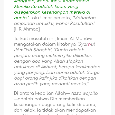
keraguan, wahai Ibnul Khaththâb?!
Mereka itu adalah kaum yang
disegerakan kesenangan mereka di
dunia."
Lalu Umar berkata,
"Mohonlah
ampunan untukku, wahai Rasulullah."
[HR. Ahmad]
Terkait masalah ini, Imam Al-Munâwi
mengatakan dalam kitabnya
"Syar
h
ul
Jâmi`ish Shaghîr", "Dunia adalah
penjara orang mukmin jika dikaitkan
dengan apa yang Allah siapkan
untuknya di Akhirat, berupa kenikmatan
yang panjang. Dan dunia adalah Surga
bagi orang kafir jika dikaitkan dengan
azab pedih yang menanti mereka."
Di antara keadilan Allah—
`Azza wajalla
—adalah bahwa Dia memberikan
kesenangan bagi orang kafir di dunia,
dan kelak, ia tidak akan mendapatkan