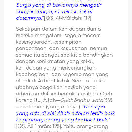
Surga yang di bawahnya mengalir
sungai-sungai, mereka kekal di
dalamnya."
[QS. Al-Mâidah: 119]
Sekalipun dalam kehidupan dunia
mereka mengalami segala macam
kesengsaraan, kesempitan,
penderitaan, dan kesusahan, namun
semua itu sangat sedikit dibandingkan
dengan kenikmatan yang kekal,
kehidupan yang menyenangkan,
kebahagiaan, dan kegembiraan yang
abadi di Akhirat kelak. Semua itu tak
ubahnya bagaikan hadiah yang
diberikan dalam bentuk musibah. Oleh
karena itu, Allah—
Subhânahu wata`âlâ
—berfirman (yang artinya):
"Dan apa
yang ada di sisi Allah adalah lebih baik
bagi orang-orang yang berbuat baik."
[QS. Âli `Imrân: 198]. Yaitu orang-orang