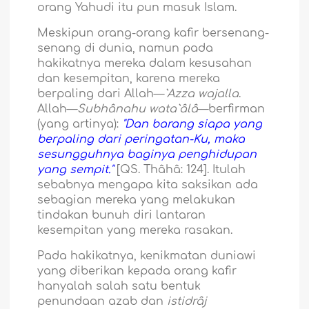
orang Yahudi itu pun masuk Islam.
Meskipun orang-orang kafir bersenang-
senang di dunia, namun pada
hakikatnya mereka dalam kesusahan
dan kesempitan, karena mereka
berpaling dari Allah—
`Azza wajalla
.
Allah—
Subhânahu wata`âlâ
—berfirman
(yang artinya):
"Dan barang siapa yang
berpaling dari peringatan-Ku, maka
sesungguhnya baginya penghidupan
yang sempit."
[QS. Thâhâ: 124]. Itulah
sebabnya mengapa kita saksikan ada
sebagian mereka yang melakukan
tindakan bunuh diri lantaran
kesempitan yang mereka rasakan.
Pada hakikatnya, kenikmatan duniawi
yang diberikan kepada orang kafir
hanyalah salah satu bentuk
penundaan azab dan
istidrâj