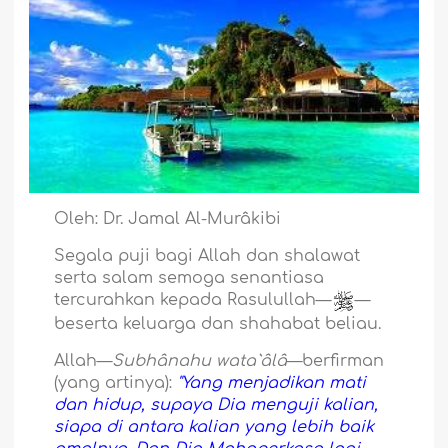
Oleh: Dr. Jamal Al-Murâkibi
Segala puji bagi Allah dan shalawat
serta salam semoga senantiasa
tercurahkan kepada Rasulullah—
—
beserta keluarga dan shahabat beliau.
Allah—
Subhânahu wata`âlâ
—berfirman
(yang artinya):
"Yang menjadikan mati
dan hidup, supaya Dia menguji kalian,
siapa di antara kalian yang lebih baik