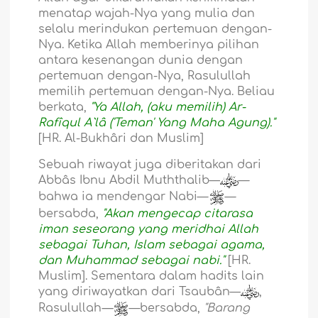
menatap wajah-Nya yang mulia dan
selalu merindukan pertemuan dengan-
Nya. Ketika Allah memberinya pilihan
antara kesenangan dunia dengan
pertemuan dengan-Nya, Rasulullah
memilih pertemuan dengan-Nya. Beliau
berkata,
"Ya Allah, (aku memilih) Ar-
Rafîqul A`lâ ('Teman' Yang Maha Agung)."
[HR.
Al-Bukhâri dan Muslim]
Sebuah riwayat juga diberitakan dari
Abbâs Ibnu Abdil Muththalib—
—
bahwa ia mendengar Nabi—
—
bersabda,
"Akan mengecap citarasa
iman seseorang yang meridhai Allah
sebagai Tuhan, Islam sebagai agama,
dan Muhammad sebagai nabi."
[HR.
Muslim]. Sementara dalam hadits lain
yang diriwayatkan dari Tsaubân—
,
Rasulullah
—
—bersabda,
"Barang