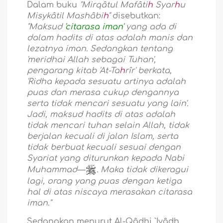
Dalam buku
"Mirqâtul Mafâti
h
Syar
h
u
Misykâtil Mashâbi
h
"
disebutkan:
"Maksud
'citarasa iman'
yang ada di
dalam hadits di atas adalah manis dan
lezatnya iman. Sedangkan tentang
'meridhai Allah sebagai Tuhan',
pengarang kitab 'At-Ta
h
rîr' berkata,
'Ridha kepada sesuatu artinya adalah
puas dan merasa cukup dengannya
serta tidak mencari sesuatu yang lain'.
Jadi, maksud hadits di atas adalah
tidak mencari tuhan selain Allah, tidak
berjalan kecuali di jalan Islam, serta
tidak berbuat kecuali sesuai dengan
Syariat yang diturunkan kepada Nabi
Muhammad—
. Maka tidak dikeragui
lagi, orang yang puas dengan ketiga
hal di atas niscaya merasakan citarasa
iman."
Sedangkan menurut Al-Qâdhi `Iyâdh,