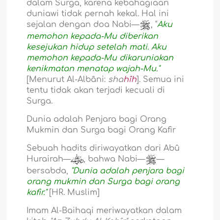
dalam Surga, karena kebahagiaan
duniawi tidak pernah kekal. Hal ini
sejalan dengan doa Nabi—
, "
Aku
memohon kepada-Mu diberikan
kesejukan hidup setelah mati. Aku
memohon kepada-Mu dikaruniakan
kenikmatan menatap wajah-Mu."
[Menurut Al-Albâni:
sha
hîh
]. Semua ini
tentu tidak akan terjadi kecuali di
Surga.
Dunia adalah Penjara bagi Orang
Mukmin dan Surga bagi Orang Kafir
Sebuah hadits diriwayatkan dari Abû
Hurairah—
, bahwa Nabi—
—
bersabda,
"Dunia adalah penjara bagi
orang mukmin dan Surga bagi orang
kafir."
[HR. Muslim]
Imam Al-Baihaqi meriwayatkan dalam