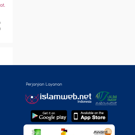
at.
h
g
Perjanjian Layanan