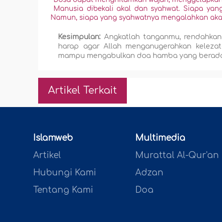
Manusia dibekali akal dan syahwat. Siapa yang
Namun, siapa yang syahwatnya mengalahkan akaln
Kesimpulan:
Angkatlah tanganmu, rendahkan
harap agar Allah menganugerahkan keleza
mampu mengabulkan doa hamba yang berada 
Artikel Terkait
Islamweb
Multimedia
Artikel
Murattal Al-Qur'an
Hubungi Kami
Adzan
Tentang Kami
Doa