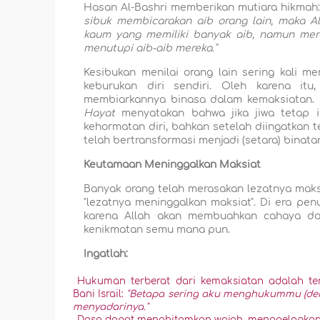
Hasan Al-Bashri memberikan mutiara hikmah
sibuk membicarakan aib orang lain, maka 
kaum yang memiliki banyak aib, namun mere
menutupi aib-aib mereka."
Kesibukan menilai orang lain sering kali 
keburukan diri sendiri. Oleh karena itu
membiarkannya binasa dalam kemaksiatan. 
Hayat
menyatakan bahwa jika jiwa tetap in
kehormatan diri, bahkan setelah diingatkan t
telah bertransformasi menjadi (setara) binata
Keutamaan Meninggalkan Maksiat
Banyak orang telah merasakan lezatnya mak
"lezatnya meninggalkan maksiat". Di era pen
karena Allah akan membuahkan cahaya dan
kenikmatan semu mana pun.
Ingatlah:
Hukuman terberat dari kemaksiatan adalah te
Bani Israil:
"Betapa sering aku menghukummu (den
menyadarinya."
Dosa dapat menghitamkan wajah, menggelapkan 