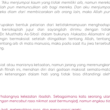
:
"Aku menjumpai kaum yang tidak memiliki aib, namun merek
Allah pun memunculkan aib bagi mereka. Dan aku menjumpa
ka diam dari membicarakan aib orang lain, maka Allah pu
merupakan bentuk pelarian dari ketidakmampuan menghadap
, bersikaplah jujur dan sayangilah dirimu dengan tida
Dr. Musthafa As-Siba’i dalam bukunya
Hakadza Allamatni al
gin bermaksiat setelah diingatkan tentang Allah, tentan
entang aib di mata manusia, maka pada saat itu jiwa tersebu
ng.
siat atau manisnya ketaatan, namun jarang yang merenungka
uh fitnah ini, menahan diri dari godaan maksiat semata-mat
 ketenangan dalam hati yang tidak bisa ditandingi ole
rhalangnya kelezatan ibadah. Sebagaimana kata seorang ul
gan mencabut rasa nikmat saat bermunajat), namun engkau ti
hati, melemahkan raga, dan mengurangi rezeki.