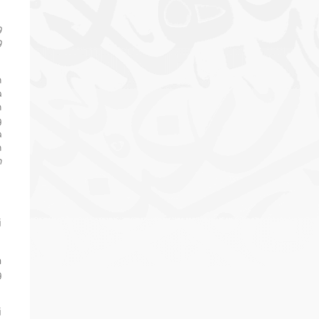
g
g
n
a
n
g
a
n
n
i
m
g
i