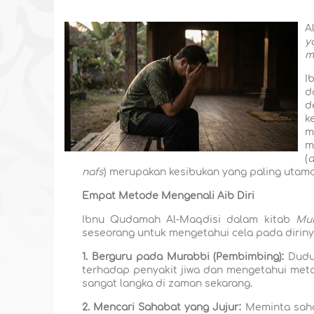
A
y
m
I
d
d
k
m
m
(
a
nafs
) merupakan kesibukan yang paling utama
Empat Metode Mengenali Aib Diri
Ibnu Qudamah Al-Maqdisi dalam kitab
Muk
seseorang untuk mengetahui cela pada diriny
1. Berguru pada Murabbi (Pembimbing):
Duduk
terhadap penyakit jiwa dan mengetahui metod
sangat langka di zaman sekarang.
2. Mencari Sahabat yang Jujur:
Meminta sahab