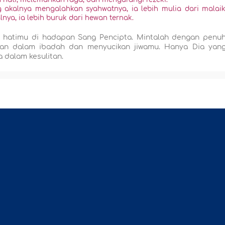
 akalnya mengalahkan syahwatnya, ia lebih mulia dari malaik
ya, ia lebih buruk dari hewan ternak.
 hatimu di hadapan Sang Pencipta. Mintalah dengan penu
tan dalam ibadah dan menyucikan jiwamu. Hanya Dia yan
dalam kesulitan.