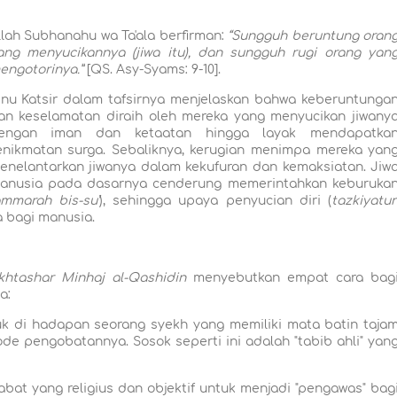
llah Subhanahu wa Ta'ala berfirman:
“Sungguh beruntung oran
ang menyucikannya (jiwa itu), dan sungguh rugi orang yan
engotorinya.”
[QS. Asy-Syams: 9-10].
bnu Katsir dalam tafsirnya menjelaskan bahwa keberuntunga
an keselamatan diraih oleh mereka yang menyucikan jiwany
engan iman dan ketaatan hingga layak mendapatka
enikmatan surga. Sebaliknya, kerugian menimpa mereka yan
enelantarkan jiwanya dalam kekufuran dan kemaksiatan. Jiw
anusia pada dasarnya cenderung memerintahkan keburuka
mmarah bis-su’
), sehingga upaya penyucian diri (
tazkiyatu
 bagi manusia.
htashar Minhaj al-Qashidin
menyebutkan empat cara bag
a:
 di hadapan seorang syekh yang memiliki mata batin taja
e pengobatannya. Sosok seperti ini adalah "tabib ahli" yan
at yang religius dan objektif untuk menjadi "pengawas" bag