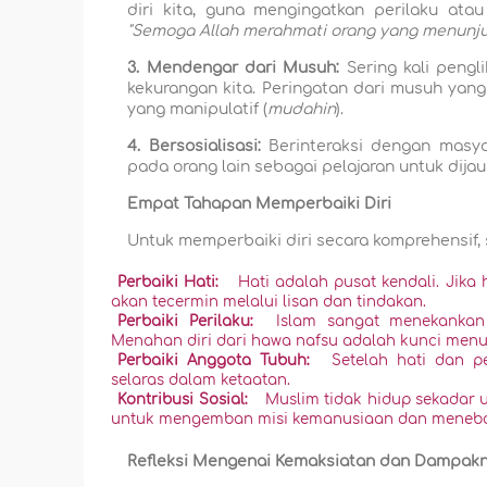
diri kita, guna mengingatkan perilaku ata
"Semoga Allah merahmati orang yang menunjuk
3. Mendengar dari Musuh:
Sering kali peng
kekurangan kita. Peringatan dari musuh yan
yang manipulatif (
mudahin
).
4. Bersosialisasi:
Berinteraksi dengan masyar
pada orang lain sebagai pelajaran untuk dijauhi
Empat Tahapan Memperbaiki Diri
Untuk memperbaiki diri secara komprehensif, 
Perbaiki Hati:
Hati adalah pusat kendali. Jika 
akan tecermin melalui lisan dan tindakan.
Perbaiki Perilaku:
Islam sangat menekankan 
Menahan diri dari hawa nafsu adalah kunci menu
Perbaiki Anggota Tubuh:
Setelah hati dan pe
selaras dalam ketaatan.
Kontribusi Sosial:
Muslim tidak hidup sekadar 
untuk mengemban misi kemanusiaan dan menebar 
Refleksi Mengenai Kemaksiatan dan Dampak