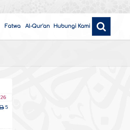
Fatwa
Al-Qur'an
Hubungi Kami
026
5