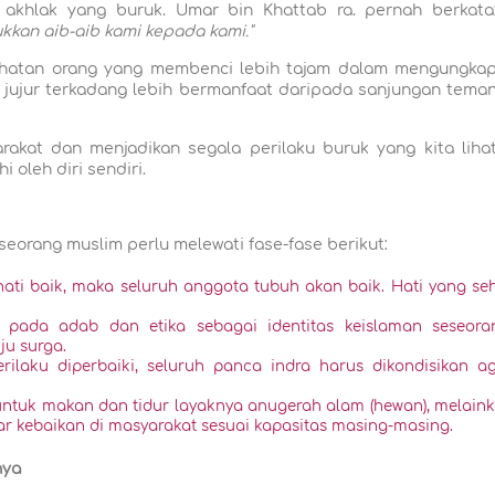
u akhlak yang buruk. Umar bin Khattab ra. pernah berkata
kan aib-aib kami kepada kami."
lihatan orang yang membenci lebih tajam dalam mengungka
g jujur terkadang lebih bermanfaat daripada sanjungan tema
akat dan menjadikan segala perilaku buruk yang kita liha
 oleh diri sendiri.
seorang muslim perlu melewati fase-fase berikut:
hati baik, maka seluruh anggota tubuh akan baik. Hati yang se
pada adab dan etika sebagai identitas keislaman seseora
ju surga.
rilaku diperbaiki, seluruh panca indra harus dikondisikan a
untuk makan dan tidur layaknya anugerah alam (hewan), melain
kebaikan di masyarakat sesuai kapasitas masing-masing.
nya