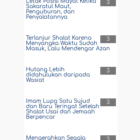
Letak Posisi Mayat Ketika
3
Sakaratul Maut,
Penguburan, dan
Penyalatannya
Terlanjur Shalat Karena
3
Menyangka Waktu Sudah
Masuk, Lalu Mendengar Azan
Hutang Lebih
3
didahulukan daripada
Wasiat
Imam Lupa Satu Sujud
3
dan Baru Teringat Setelah
Shalat Usai dan Jemaah
Berpencar
Mengerahkan Segala
3