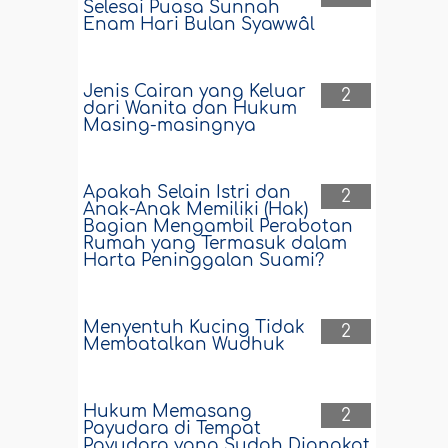
Selesai Puasa Sunnah
Enam Hari Bulan Syawwâl
Jenis Cairan yang Keluar
2
dari Wanita dan Hukum
Masing-masingnya
Apakah Selain Istri dan
2
Anak-Anak Memiliki (Hak)
Bagian Mengambil Perabotan
Rumah yang Termasuk dalam
Harta Peninggalan Suami?
Menyentuh Kucing Tidak
2
Membatalkan Wudhuk
Hukum Memasang
2
Payudara di Tempat
Payudara yang Sudah Diangkat