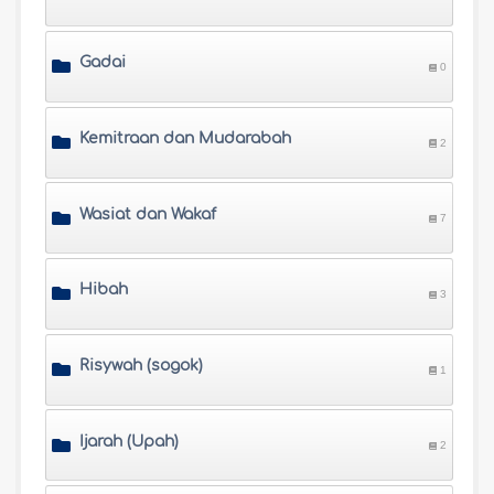
Gadai
0
Kemitraan dan Mudarabah
2
Wasiat dan Wakaf
7
Hibah
3
Risywah (sogok)
1
Ijarah (Upah)
2