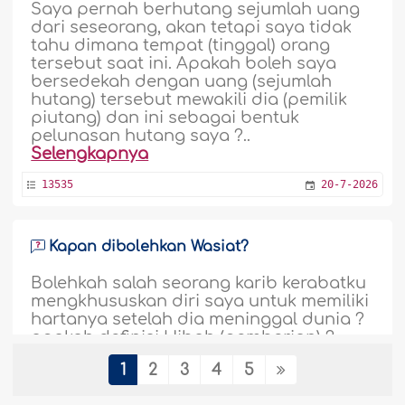
Saya pernah berhutang sejumlah uang
dari seseorang, akan tetapi saya tidak
tahu dimana tempat (tinggal) orang
tersebut saat ini. Apakah boleh saya
bersedekah dengan uang (sejumlah
hutang) tersebut mewakili dia (pemilik
piutang) dan ini sebagai bentuk
pelunasan hutang saya ?..
Selengkapnya
13535
20-7-2026
Kapan dibolehkan Wasiat?
Bolehkah salah seorang karib kerabatku
mengkhususkan diri saya untuk memiliki
hartanya setelah dia meninggal dunia ?
apakah definisi Hibah (pemberian) ?
perlu diketahui dia memiliki seorang
1
2
3
4
5
saudara akan tetapi dia memberikan
mandat kepadaku untuk mengurus