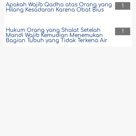
Apakah Wajib Qadha atas Orang yang
1
Hilang Kesadaran Karena Obat Bius
Hukum Orang yang Shalat Setelah
1
Mandi Wajib Kemudian Menemukan
Bagian Tubuh yang Tidak Terkena Air
Bentuk-Bentuk Mukjizat Al-Quran
1
Sebagian Ahli Fiqih Menganjurkan
1
untuk Menutup Lubang-lubang Tubuh
Mayit dengan Kapas
Melihat Najis di Pakaian setelah Shalat
1
Tanpa Mengetahui Kapan Munculnya