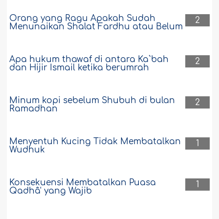
sebagian mushaf ini diberikan kepada
Orang yang Ragu Apakah Sudah
orang yang membutuhkannya, karena
2
Menunaikan Shalat Fardhu atau Belum
langkanya mushaf di negara ini?..
Selengkapnya
6671
20-5-2026
Apa hukum thawaf di antara Ka`bah
2
dan Hijir Ismail ketika berumrah
Perbedaan antara Judi dan Riba
Minum kopi sebelum Shubuh di bulan
2
Apa perbedaan antara judi dan riba?..
Ramadhan
Selengkapnya
6622
9-4-2026
Menyentuh Kucing Tidak Membatalkan
1
Wudhuk
Konsekuensi Membatalkan Puasa
1
Qadhâ' yang Wajib