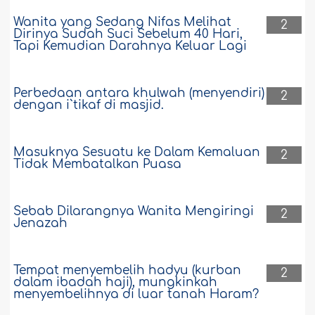
Apa hukum murabahah berikut ini?:
Saya meminta kepada bank agar
Wanita yang Sedang Nifas Melihat
2
membelikan saya sebuah mobil. Bank
Dirinya Sudah Suci Sebelum 40 Hari,
meminta saya membawa bukti harga
Tapi Kemudian Darahnya Keluar Lagi
mobil itu dari agen (dealer) mobil dalam
bentuk tunai. Setelah membuat
kesepakatan tentang angsuran, tempo
Perbedaan antara khulwah (menyendiri)
2
waktu, serta besar keuntungan yang
dengan i`tikaf di masjid.
diperoleh bank, bank memberi saya
sebuah cek atas nama dealer tersebut.
Bersama..
Selengkapnya
Masuknya Sesuatu ke Dalam Kemaluan
2
Tidak Membatalkan Puasa
6945
2-7-2026
Sebab Dilarangnya Wanita Mengiringi
2
Mushaf yang Ada di Mesjid tidak Boleh
Jenazah
Diberikan kepada Orang Lain
Kami tinggal di sebuah negara Eropa. Di
Tempat menyembelih hadyu (kurban
mesjid tempat kami shalat, terdapat
2
dalam ibadah haji), mungkinkah
banyak mushaf yang diwakafkan untuk
menyembelihnya di luar tanah Haram?
mesjid sebagaimana yang ada di
mesjid-mesjid lainnya. Apakah boleh