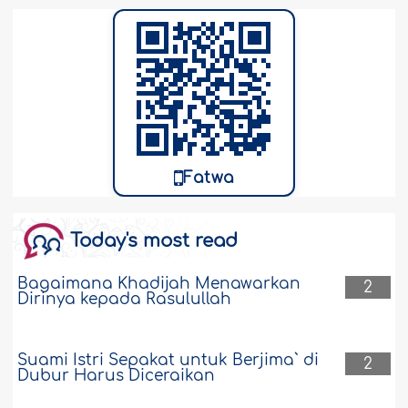
hartanya dengan maksud itu sebagai
hadiah (pemberian) darinya ?..
Selengkapnya
2609
20-7-2026
Lima Hak yang Berkaitan dengan Harta
Warisan
Fatwa
Hak-hak apa yang berkaitan dengan
harta warisan disertai dengan
rinciannya beserta dalil dari Al-Qur’an
Today's most read
dan Sunah. ..
Selengkapnya
21998
20-7-2026
Bagaimana Khadijah Menawarkan
2
Dirinya kepada Rasulullah
Masuknya Barang dalam Kepemilikan
Bank Merupakan Syarat Sahnya
Suami Istri Sepakat untuk Berjima` di
2
Murabahah
Dubur Harus Diceraikan