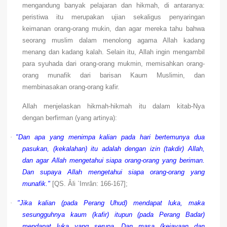
mengandung banyak pelajaran dan hikmah, di antaranya:
peristiwa itu merupakan ujian sekaligus penyaringan
keimanan orang-orang mukin, dan agar mereka tahu bahwa
seorang muslim dalam menolong agama Allah kadang
menang dan kadang kalah. Selain itu, Allah ingin mengambil
para syuhada dari orang-orang mukmin, memisahkan orang-
orang munafik dari barisan Kaum Muslimin, dan
membinasakan orang-orang kafir.
Allah menjelaskan hikmah-hikmah itu dalam kitab-Nya
dengan berfirman (yang artinya):
·
"Dan apa yang menimpa kalian pada hari bertemunya dua
pasukan, (kekalahan) itu adalah dengan izin (takdir) Allah,
dan agar Allah mengetahui siapa orang-orang yang beriman.
Dan supaya Allah mengetahui siapa orang-orang yang
munafik."
[QS. Âli `Imrân: 166-167];
·
"Jika kalian (pada Perang Uhud) mendapat luka, maka
sesungguhnya kaum (kafir) itupun (pada Perang Badar)
mendapat luka yang serupa. Dan masa (kejayaan dan