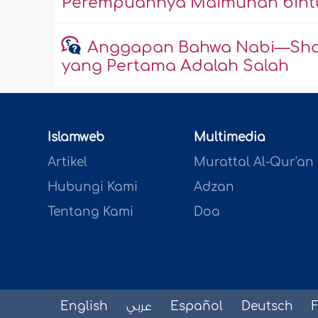
Perempuannya Maimunah bintu
Anggapan Bahwa Nabi—Shalla
yang Pertama Adalah Salah
Islamweb
Multimedia
Artikel
Murattal Al-Qur'an
Hubungi Kami
Adzan
Tentang Kami
Doa
English
عربي
Español
Deutsch