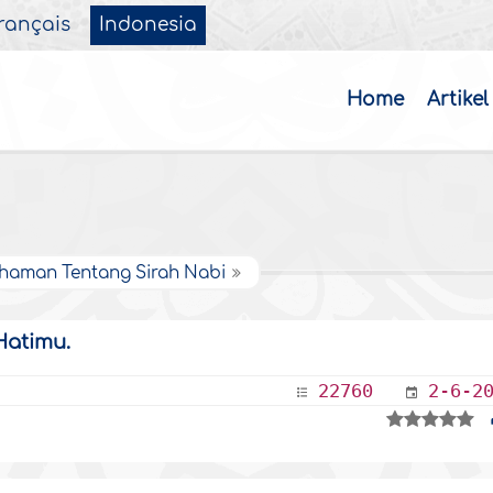
rançais
Indonesia
Home
Artikel
haman Tentang Sirah Nabi
Hatimu.
22760
2-6-2