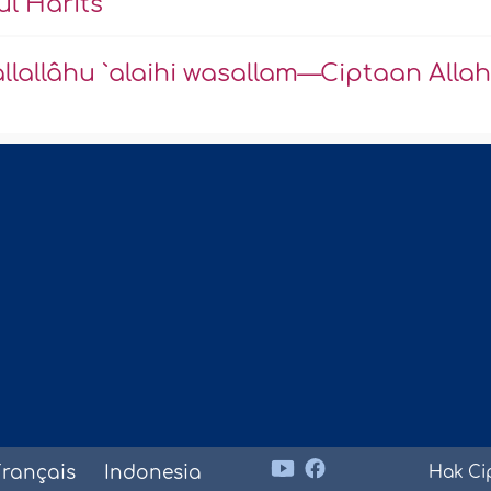
l Hârits
llâhu `alaihi wasallam—Ciptaan Allah
Français
Indonesia
Hak Ci