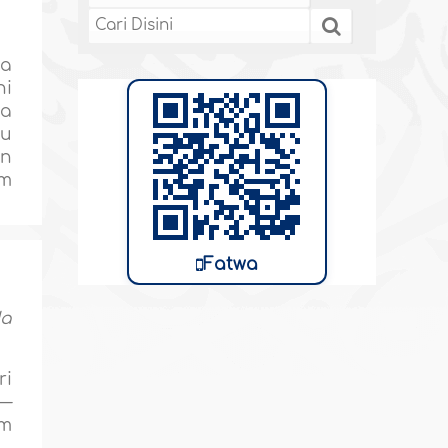
da
hi
ka
lu
in
am
Fatwa
da
ri
h—
am