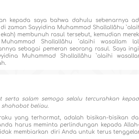
akan kepada saya bahwa dahulu sebenarnya a
 di zaman Sayyidina Muhammad Shallallâhu `alai
Mekah) membunuh rasul tersebut, kemudian mere
Muhammad Shallallâhu `alaihi wasallam la
nnya sebagai pemeran seorang rasul. Saya ing
yidina Muhammad Shallallâhu `alaihi wasall
ah.
at serta salam semoga selalu tercurahkan kepa
 shahabat beliau.
ku yang terhormat, adalah bisikan-bisikan da
 Anda harus meminta perlindungan kepada Alla
idak membiarkan diri Anda untuk terus tenggel