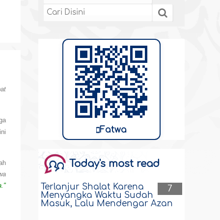
at
oga
Fatwa
ni
Today's most read
ah
 wa
."
Terlanjur Shalat Karena
7
Menyangka Waktu Sudah
Masuk, Lalu Mendengar Azan