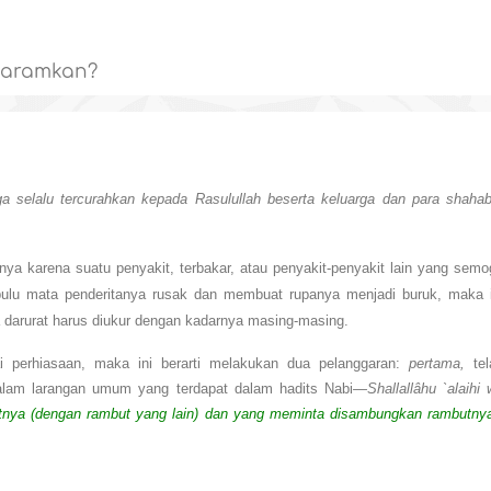
haramkan?
a selalu tercurahkan kepada Rasulullah beserta keluarga dan para shahab
lnya karena suatu penyakit, terbakar, atau penyakit-penyakit lain yang sem
bulu mata penderitanya rusak dan membuat rupanya menjadi buruk, maka i
a darurat harus diukur dengan kadarnya masing-masing.
i perhiasaan, maka ini berarti melakukan dua pelanggaran:
pertama,
tel
alam larangan umum yang terdapat dalam hadits Nabi
—Shallallâhu
`alaihi
nya (dengan rambut yang lain) dan yang meminta disambungkan rambutnya