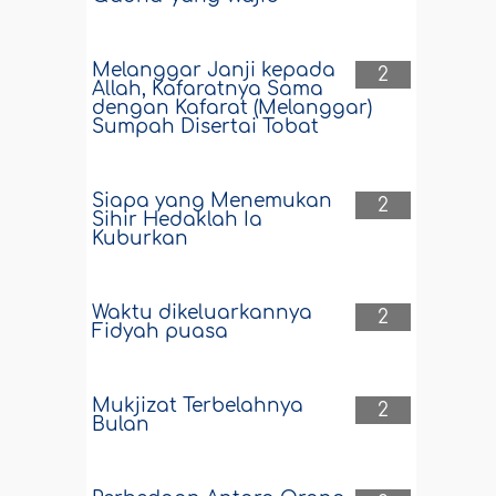
Melanggar Janji kepada
2
Allah, Kafaratnya Sama
dengan Kafarat (Melanggar)
Sumpah Disertai Tobat
Siapa yang Menemukan
2
Sihir Hedaklah Ia
Kuburkan
Waktu dikeluarkannya
2
Fidyah puasa
Mukjizat Terbelahnya
2
Bulan