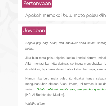
Pertanyaan
Apakah memakai bulu mata palsu di
Jawaban
Segala puji bagi Allah, dan shalawat serta salam semog
beliau.
Jika bulu mata palsu dipakai ketika kondisi darurat, misa
Allah menjauhkan kita darinya, sehingga menyebabkan 
dibolehkan, tapi harus dalam batas kebutuhan saja, karen
Namun jika bulu mata palsu itu dipakai hanya sebaga
mengubah-ubah ciptaan Allah;
kedua,
ini termasuk ke d
sallam
:
"Allah melaknat wanita yang menyambung rambut
[HR. Al-Bukhâri dan Muslim].
Wallâhu a`lam.