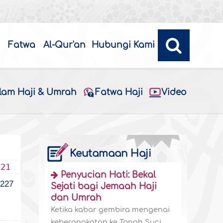
Fatwa
Al-Qur'an
Hubungi Kami
alam Haji & Umrah
Fatwa Haji
Video
Keutamaan Haji
021
Penyucian Hati: Bekal
227
Sejati bagi Jemaah Haji
dan Umrah
Ketika kabar gembira mengenai
keberangkatan ke Tanah Suci