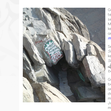
G
t
s
M
k
a
m
S
S
k
S
b
G
b
a
d
m
J
m