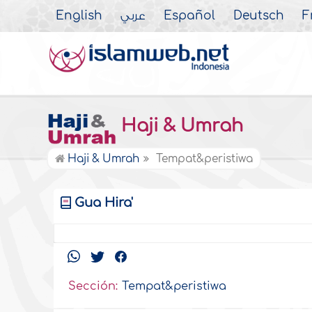
English
عربي
Español
Deutsch
F
Haji & Umrah
Haji & Umrah
Tempat&peristiwa
Gua Hira'
Sección:
Tempat&peristiwa