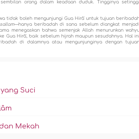
sembilan orang dalam keadaan duduk. Tingginya setingg
wa tidak boleh mengunjungi Gua Hirâ' untuk tujuan beribada
 sallam—
hanya beribadah di sana sebelum diangkat menjad
 ulama menegaskan bahwa semenjak Allah menurunkan wahy
 ke Gua Hirâ', baik sebelum hijrah maupun sesudahnya. Hal in
eribadah di dalamnya atau mengunjunginya dengan tujua
yang Suci
lâm
 dan Mekah