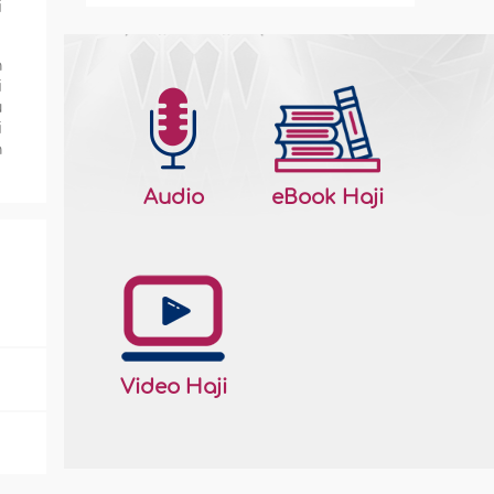
i
h
i
u
i
n
Audio
eBook Haji
Video Haji