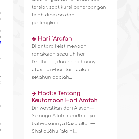
tersiar, saat kursi penerbangan
h
telah dipesan dan
n
perlengkapan...
i
n
g
Hari `Arafah
g
Di antara keistimewaan
rangkaian sepuluh hari
—
Dzulhijjah, dan kelebihannya
i
atas hari-hari lain dalam
b
—
setahun adalah...
k
Hadits Tentang
s
Keutamaan Hari Arafah
n
Diriwayatkan dari Aisyah—
i
Semoga Allah meridhainya—
4
bahwasannya Rasulullah—
n
a
Shallallâhu `alaihi...
e