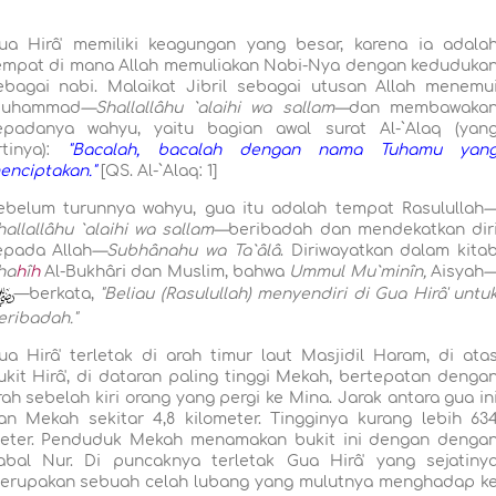
ua Hirâ' memiliki keagungan yang besar, karena ia adala
empat di mana Allah memuliakan Nabi-Nya dengan keduduka
ebagai nabi. Malaikat Jibril sebagai utusan Allah menemu
uhammad
—Shallallâhu `alaihi wa sallam—
dan membawaka
epadanya wahyu, yaitu bagian awal surat Al-`Alaq (yan
rtinya):
"Bacalah, bacalah dengan nama Tuhamu yan
enciptakan."
[QS. Al-`Alaq: 1]
ebelum turunnya wahyu, gua itu adalah tempat Rasulullah
hallallâhu `alaihi wa sallam—
beribadah dan mendekatkan dir
epada Allah
—Subhânahu wa Ta`âlâ
. Diriwayatkan dalam kita
ha
h
î
h
Al-Bukhâri dan Muslim, bahwa
Ummul Mu`minîn,
Aisyah
—berkata,
"Beliau (Rasulullah) menyendiri di Gua Hirâ' untu
eribadah."
ua Hirâ' terletak di arah timur laut Masjidil Haram, di ata
ukit Hirâ', di dataran paling tinggi Mekah, bertepatan denga
rah sebelah kiri orang yang pergi ke Mina. Jarak antara gua in
an Mekah sekitar 4,8 kilometer. Tingginya kurang lebih 63
eter. Penduduk Mekah menamakan bukit ini dengan denga
abal Nur. Di puncaknya terletak Gua Hirâ' yang sejatiny
erupakan sebuah celah lubang yang mulutnya menghadap k