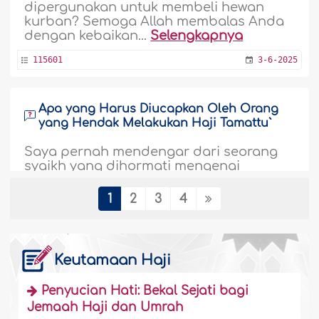
dipergunakan untuk membeli hewan
kurban? Semoga Allah membalas Anda
dengan kebaikan...
Selengkapnya
115601
3-6-2025
Apa yang Harus Diucapkan Oleh Orang
yang Hendak Melakukan Haji Tamattu`
Saya pernah mendengar dari seorang
syaikh yang dihormati mengenai
permasalahan yang berhubungan
dengan haji tamattu`. Dia berkata bahwa
1
2
3
4
seorang yang ingin berhaji tamattu`
ketika hendak melakukan ihram dari
miqat untuk umrah ia harus
mengucapkan, "Labbaik `umratan
Keutamaan Haji
mutamatti`an biha ilal hajj" (Aku
memenuhi panggilan-Mu dengan niat
Penyucian Hati: Bekal Sejati bagi
umrah untuk menunaikan..
Jemaah Haji dan Umrah
Selengkapnya