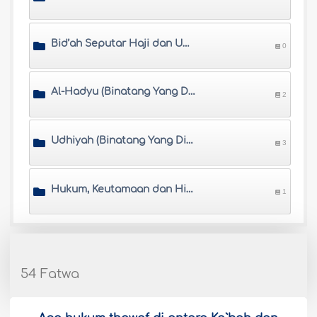
Bid’ah Seputar Haji dan Umrah
0
Al-Hadyu (Binatang Yang Disembelih Dalam Haji)
2
Udhiyah (Binatang Yang Disembelih Pada Hari Idul Adha)
3
Hukum, Keutamaan dan Hikmah Udhiyah (Berqurban)
1
54 Fatwa