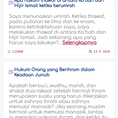
Apa hukum thawaf di antara Ka`bah dan
Hijir Ismail ketika berumrah
Saya menunaikan umrah. Ketika thawaf,
pada putaran ke lima dan ke enam,
karena ketidaktahuan saya, saya
melakukan thawaf di antara Ka`bah dan
Hijir Ismail. Jadi sekarang apa yang
harus saya lakukan?..
Selengkapnya
115808
13-5-2026
Hukum Orang yang Berihram dalam
Keadaan Junub
Apakah bersuci, wudhu, mandi, dan
shalat dua rakaat setelah berniat ihram
merupakan suatu yang harus dikerjakan
untuk sahnya ihram atau sahnya
memulai manasik? Jika seorang muslim
berniat untuk memulai manasik, lantas
ia memakai pakaian ihram, dan ketika itu