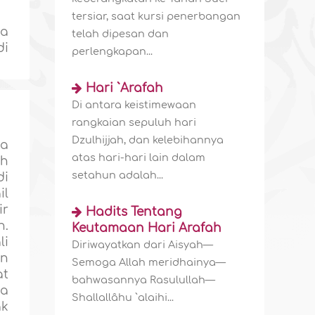
tersiar, saat kursi penerbangan
na
telah dipesan dan
di
perlengkapan...
Hari `Arafah
Di antara keistimewaan
rangkaian sepuluh hari
Dzulhijjah, dan kelebihannya
da
atas hari-hari lain dalam
ah
setahun adalah...
di
il
ir
Hadits Tentang
h.
Keutamaan Hari Arafah
li
Diriwayatkan dari Aisyah—
an
Semoga Allah meridhainya—
at
bahwasannya Rasulullah—
ga
Shallallâhu `alaihi...
ak