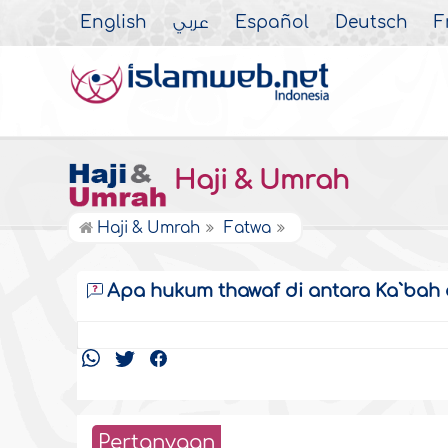
English
عربي
Español
Deutsch
F
Haji & Umrah
Haji & Umrah
Fatwa
Apa hukum thawaf di antara Ka`bah d
Pertanyaan