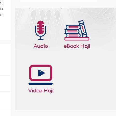
at
da
ut
Audio
eBook Haji
Video Haji