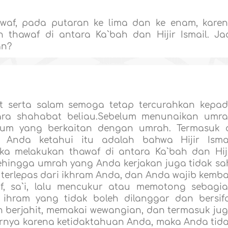
waf, pada putaran ke lima dan ke enam, kare
 thawaf di antara Ka`bah dan Hijir Ismail. Ja
an?
at serta salam semoga tetap tercurahkan kepa
para shahabat beliau.Sebelum menunaikan umr
kum yang berkaitan dengan umrah. Termasuk 
Anda ketahui itu adalah bahwa Hijir Isma
a melakukan thawaf di antara Ka`bah dan Hij
ehingga umrah yang Anda kerjakan juga tidak sa
terlepas dari ikhram Anda, dan Anda wajib kemba
, sa`i, lalu mencukur atau memotong sebagi
ihram yang tidak boleh dilanggar dan bersif
n berjahit, memakai wewangian, dan termasuk ju
arnya karena ketidaktahuan Anda, maka Anda tid