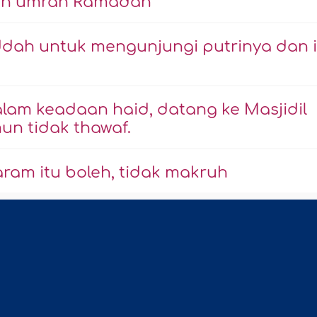
kan umrah Ramadan
ddah untuk mengunjungi putrinya dan 
lam keadaan haid, datang ke Masjidil
un tidak thawaf.
ram itu boleh, tidak makruh