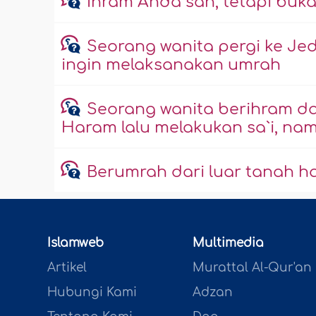
Ihrâm Anda sah, tetapi bu
Seorang wanita pergi ke Je
ingin melaksanakan umrah
Seorang wanita berihram da
Haram lalu melakukan sa`i, nam
Berumrah dari luar tanah ha
Islamweb
Multimedia
Artikel
Murattal Al-Qur'an
Hubungi Kami
Adzan