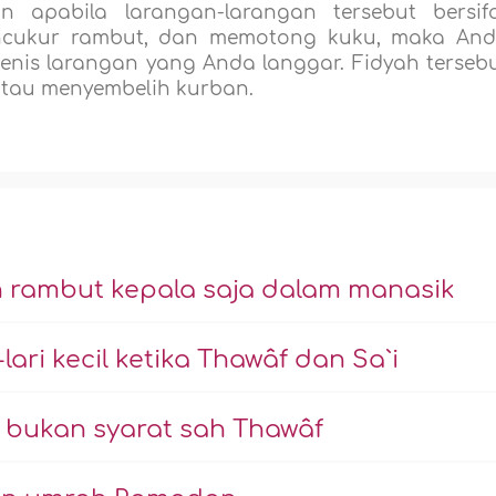
apabila larangan-larangan tersebut bersif
encukur rambut, dan memotong kuku, maka An
jenis larangan yang Anda langgar. Fidyah terseb
atau menyembelih kurban.
rambut kepala saja dalam manasik
ari kecil ketika Thawâf dan Sa`i
bukan syarat sah Thawâf