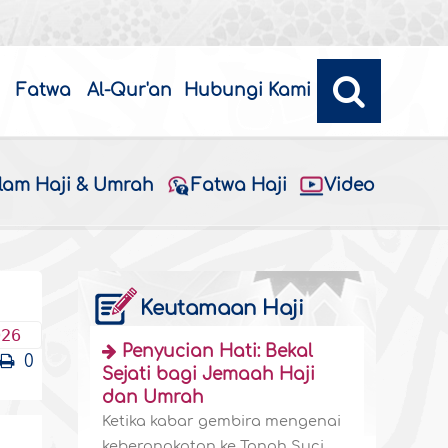
Fatwa
Al-Qur'an
Hubungi Kami
alam Haji & Umrah
Fatwa Haji
Video
Keutamaan Haji
026
Penyucian Hati: Bekal
0
Sejati bagi Jemaah Haji
dan Umrah
Ketika kabar gembira mengenai
keberangkatan ke Tanah Suci