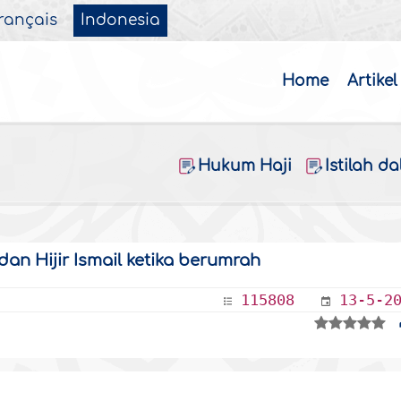
rançais
Indonesia
Home
Artikel
Hukum Haji
Istilah d
an Hijir Ismail ketika berumrah
115808
13-5-2