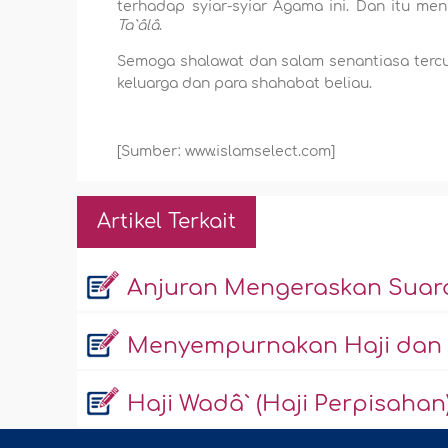
terhadap syiar-syiar Agama ini. Dan itu m
Ta`âlâ
.
Semoga shalawat dan salam senantiasa ter
keluarga dan para shahabat beliau.
[Sumber: www.islamselect.com]
Artikel Terkait
Anjuran Mengeraskan Suara 
Menyempurnakan Haji dan
Haji Wadâ` (Haji Perpisahan