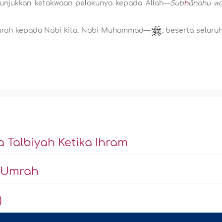
enunjukkan ketakwaan pelakunya kepada Allah—
Sub
h
ânahu w
curah kepada Nabi kita, Nabi Muhammad—
, beserta seluru
Talbiyah Ketika Ihram
 Umrah
)