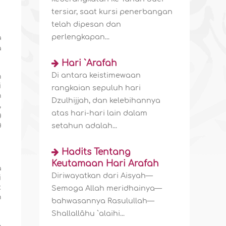
tersiar, saat kursi penerbangan
telah dipesan dan
perlengkapan...
a
a
Hari `Arafah
Di antara keistimewaan
n
i
rangkaian sepuluh hari
h
Dzulhijjah, dan kelebihannya
,
atas hari-hari lain dalam
g
g
setahun adalah...
Hadits Tentang
Keutamaan Hari Arafah
a
Diriwayatkan dari Aisyah—
i
k
Semoga Allah meridhainya—
h
bahwasannya Rasulullah—
Shallallâhu `alaihi...