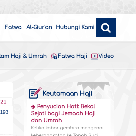
Fatwa
Al-Qur'an
Hubungi Kami
alam Haji & Umrah
Fatwa Haji
Video
Keutamaan Haji
021
Penyucian Hati: Bekal
193
Sejati bagi Jemaah Haji
dan Umrah
Ketika kabar gembira mengenai
keberangkatan ke Tanah Suci