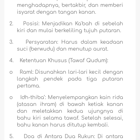
menghadapnya, bertakbir, dan memberi
isyarat dengan tangan kanan.
2.
Posisi:
Menjadikan Ka'bah di sebelah
kiri dan mulai berkeliling tujuh putaran.
3.
Persyaratan:
Harus dalam keadaan
suci (berwudu) dan menutup aurat.
4.
Ketentuan Khusus (Tawaf Qudum):
o
Raml:
Disunahkan lari-lari kecil dengan
langkah pendek pada tiga putaran
pertama.
o
Idh-thiba’:
Menyelempangkan kain rida
(atasan ihram) di bawah ketiak kanan
dan meletakkan kedua ujungnya di
bahu kiri selama tawaf. Setelah selesai,
bahu kanan harus ditutup kembali.
5.
Doa di Antara Dua Rukun:
Di antara