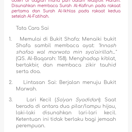
boleh di bagian mana pun dalam Masjidil Haram.
Disunahkan membaca Surah Al-Kafirun pada rakaat
pertama dan Surah Al-Ikhlas pada rakaat kedua
setelah Al-Fatihah.
Tata Cara Sai
1.
Memulai di Bukit Shafa:
Menaiki bukit
Shafa sambil membaca ayat:
"Innash
shafaa wal marwata min sya’airillah..."
(QS. Al-Baqarah: 158). Menghadap kiblat,
bertakbir, dan membaca zikir tauhid
serta doa.
2.
Lintasan Sai:
Berjalan menuju Bukit
Marwah.
3.
Lari Kecil (
Sa'yan Syadidan
):
Saat
berada di antara dua pilar/lampu hijau,
laki-laki disunahkan lari-lari kecil.
Ketentuan ini tidak berlaku bagi jemaah
perempuan.