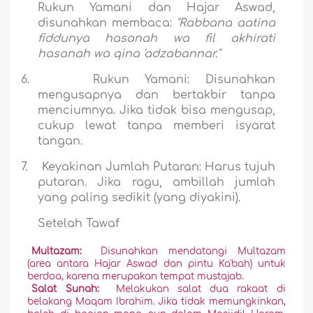
Rukun Yamani dan Hajar Aswad,
disunahkan membaca:
"Rabbana aatina
fiddunya hasanah wa fil akhirati
hasanah wa qina 'adzabannar."
6.
Rukun Yamani:
Disunahkan
mengusapnya dan bertakbir tanpa
menciumnya. Jika tidak bisa mengusap,
cukup lewat tanpa memberi isyarat
tangan.
7.
Keyakinan Jumlah Putaran:
Harus tujuh
putaran. Jika ragu, ambillah jumlah
yang paling sedikit (yang diyakini).
Setelah Tawaf
Multazam:
Disunahkan mendatangi Multazam
(area antara Hajar Aswad dan pintu Ka'bah) untuk
berdoa, karena merupakan tempat mustajab.
Salat Sunah:
Melakukan salat dua rakaat di
belakang Maqam Ibrahim. Jika tidak memungkinkan,