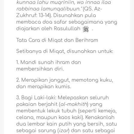
kunnaa lahu muqriniin, wa innaa ilaa
rabbinaa lamunqalibuun."
(QS. Az-
Zukhruf: 13-14). Disunahkan pula
membaca doa safar sebagaimana yang
diajarkan oleh Rasulullah
.
Tata Cara di Miqat dan Berihram
Setibanya di Miqat, disunahkan untuk:
1. Mandi sunah ihram dan
membersihkan diri.
2. Merapikan janggut, memotong kuku,
dan merapikan kumis.
3. Bagi Laki-laki: Melepaskan seluruh
pakaian berjahit (
al-makhith
) yang
membentuk lekuk tubuh (seperti kemeja,
celana, maupun kaos kaki). Kenakanlah
dua lembar kain putih yang bersih, satu
sebagai sarung (
izar
) dan satu sebagai