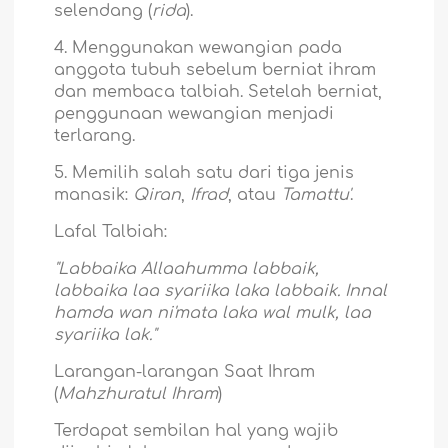
selendang (
rida
).
4. Menggunakan wewangian pada
anggota tubuh sebelum berniat ihram
dan membaca talbiah. Setelah berniat,
penggunaan wewangian menjadi
terlarang.
5. Memilih salah satu dari tiga jenis
manasik:
Qiran
,
Ifrad
, atau
Tamattu'
.
Lafal Talbiah:
"Labbaika Allaahumma labbaik,
labbaika laa syariika laka labbaik. Innal
hamda wan ni'mata laka wal mulk, laa
syariika lak."
Larangan-larangan Saat Ihram
(
Mahzhuratul Ihram
)
Terdapat sembilan hal yang wajib