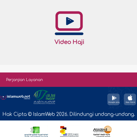
Video Haji
Perjanjian Layanan
Hak Cipta © IslamWeb 2026. Dilindungi undang-undang.