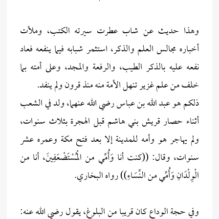
وهذا حديث عن شاب عطرت سيرته الكتب، وملأت
أخباره مجالس العلم والذكر، استثمر شبابه فيما ينفعه فعاد
نفعه عليه بالذكر الطيب، والرفعة والمجد، وعلى أمته بما
خلف من علم غزير تنهل الأمة منه منذ قرون ولم ينفد.
ذلكم هو عبد الله بن عباس رضي الله عنهما، ولد في الشعب
أثناء حصار قريش بني هاشم قبل الهجرة بثلاث سنوات،
ولم يهاجر هو وأمه للمدينة إلا بعد فتح مكة وعمره عشر
سنوات، وقال: ((كنت أنا وَأُمِّي من الْمُسْتَضْعَفِينَ، أنا من
الْوِلْدَانِ وَأُمِّي من النِّسَاءِ)) رواه البخاري.
وفي حجة الوداع كان قريبا من البلوغ، يقول رضي الله عنه: