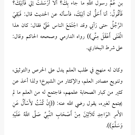
بن عَمِّ رسول اللَّهِ ما جاء بِكَ؟ ألا أَرْسَلْتَ إلي فَآتِيَكَ؟
فَأَقُولُ: أنا أَحَقُّ أن آتِيَكَ، فأسأله عن الحديث قال: فَبَقِيَ
الرَّجُلُ حتى رَآنِي وقد اجْتَمَعَ الناس عَلَيَّ فقال: كان هذا
الْفَتَى أَعْقَلَ مِنِّي)) رواه الدارمي وصححه الحاكم وقال:
على شرط البخاري.
وكان له منهج في طلب العلم يدل على الحرص والتوثيق،
وتنويع مصادر العلم، والإكثار من الشيوخ؛ ولذا أخذ عن
كثير من كبار الصحابة علمهم، فاجتمع له من العلم ما لم
يجتمع لغيره، يقول رضي الله عنه: ((إِنْ كُنْتُ لأَسْأَلُ عَنِ
الأَمرِ الوَاحِدِ ثَلاَثِيْنَ مِنْ أَصْحَابِ النَّبِيِّ صَلَّى اللَّهُ عَلَيْهِ
وَسَلَّمَ)).