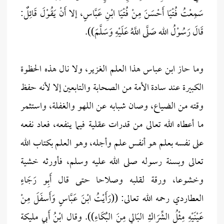
سَمِعْتُ فُتْيَا أَحْسَنَ مِنْ فُتْيَا ابْنِ عَبَّاسٍ، إلا أَنْ يَقُوْلَ قَائِلٌ:
قَالَ رَسُوْلُ الله صَلَّى اللَّهُ عَلَيْهِ وَسَلَّمَ)).
وما حاز ابن عباس هذا العلم الغزير، ولا نال هذه الحظوة
الكبيرة عند سادة الأمة من الصحابة والتابعين إلا لأنه حفظ
وقته من الضياع، وصان شبابه عن اللهو والغفلة، واستثمر
ما أعطاه الله تعالى من قدرات عقلية فيما ينفعه، فعاد نفعه
على نفسه بعلم هو أنفس علم وأجله، وهو العلم بكتاب الله
تعالى وبسنة رسوله صلى الله عليه وسلم، فأورثه خشية
وخشوعا، ورقة لقلبه وصلاحا حتى قال أَبِو رَجَاءٍ
العطاردي رحمه الله تعالى: ((رَأَيْتُ ابْنَ عَبَّاسٍ وَأَسفَلَ مِنْ
عَيْنَيْهِ مِثْلُ الشِّرَاكِ البَالِي مِنَ البُكَاءِ)). وقال ابْنُ أَبِي مليكة