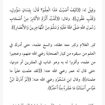
وقِيلَ له: ((كَيْفَ أَصَبْتَ هَذَا الْعِلْمَ؟ قَالَ: بِلِسَانٍ سَؤُولٍ،
وَقَلْبٍ عَقُولٍ)). وقال: ((كُنْتُ أَلْزَمُ الأَكَابِرَ مِنْ أَصْحَابِ
رَسُولِ اللَّهِ صَلَّى اللَّهُ عَلَيْهِ وَسَلَّمَ مِنَ الْمُهَاجِرِينَ وَالأَنْصَارِ)).
كبر الغلام وكبر معه عقله، واتسع علمه، حتى أدرك في
العلم من سبقوه من كبار الصحابة رضي الله عنهم، وعجبوا
من علمه، وأقروا له به وهو شاب في العشرين أو دونها،
حتى قال له عمر رضي الله عنه: ((لقد علمت علماً ما
علمناه)). وقال ابنِ مَسْعُوْدٍ رضي الله عنه: ((لَوْ أَدْركَ ابْنُ
عَبَّاسٍ أَسْنَانَنَا مَا عَشَرهُ مِنَّا أَحَدٌ)).