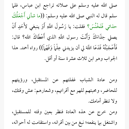
صلى الله عليه وسلم على صلاته تراجع ابن عباس، فلما
سلم قال له النبي صلى الله عليه وسلم: ((
ما شأني أَجْعَلُكَ
حذائي فَتَخْنُسَ؟
فقلت: يا رَسُولَ اللَّهِ أَوَ ينبغي لأَحَدٍ أَنْ
يصلي حِذَاءَكَ وَأَنْتَ رسول اللَّهِ الذي أَعْطَاكَ الله؟ قال:
فَأَعْجَبْتُهُ فَدَعَا اللَّهَ لي أن يزيدني عِلْماً وَفَهْماً)) رواه أحمد. هذا
الجواب وهو ابن ثلاث عشرة سنة أو أقل.
ومن عادة الشباب غفلتهم عن المستقبل، ورؤيتهم
للحاضر، ومحبتهم للهو مع أقرانهم، وشعارهم: عش وقتك،
ولا تنظر أمامك.
ومن خرج عن هذه العادة فنظر بعين وقته للمستقبل،
واشتغل بما ينفعه؛ نبغ من بين أقرانه، واستقامت له أحواله،