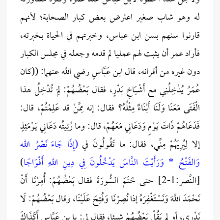
له وهو شاب صغير اعترض بعض كبار الصحابة؛ لأنهم
قارنوا سنهم بسن ابن عباس، وخبرتهم في الحياة بخبرته،
فأراد عمر أن يثبت لهم عمليا لم قدمه وجعله في مجلس الكبار
دون غيره من أقرانه، قال ابن عَبَّاسٍ رضي الله عنهما: ((كان
عُمَرُ يُدْخِلُنِي مع أَشْيَاخِ بَدْرٍ، فقال بَعْضُهُمْ: لِمَ تُدْخِلُ هذا
الْفَتَى مَعَنَا وَلَنَا أَبْنَاءٌ مِثْلُهُ؟ فقال: إنه مِمَّنْ قد عَلِمْتُمْ، قال:
فَدَعَاهُمْ ذَاتَ يَوْمٍ وَدَعَانِي مَعَهُمْ، قال: وما رُئِيتُه دَعَانِي يَوْمَئِذٍ
إلا لِيُرِيَهُمْ مِنِّي، فقال: ما تَقُولُونَ في
(إِذَا جَاءَ نَصْرُ الله
وَالفَتْحُ * وَرَأَيْتَ النَّاسَ يَدْخُلُونَ فِي دِينِ اللهِ أَفْوَاجًا
)
[النَّصر:1-2] حتى خَتَمَ السُّورَةَ فقال بَعْضُهُمْ: أُمِرْنَا أَنْ
نَحْمَدَ اللَّهَ وَنَسْتَغْفِرَهُ إذا نُصِرْنَا وَفُتِحَ عَلَيْنَا، وقال بَعْضُهُمْ: لَا
نَدْرِي، أو لم يَقُلْ بَعْضُهُمْ شيئا، فقال لي: يا بن عَبَّاسٍ أَكَذَاكَ