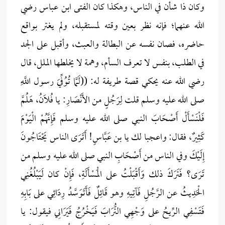
وكان ذا شأن في الناس، وهكذا كان الفتى ابن عباس رضي
الله عنهما؛ فإنه نظر بعين وقته لمستقبله، ولم يغتر بواقع
حاضره، فصان نفسه عن البطالة والعبث، وأقبل على الجد
في الطلب، بنفس لا تعرف السأم، وهمة لا يخلطها الملل، قال
رضي الله عنه يحكي قصة طريفة له: ((لَمَّا تُوُفِّيَ رسول اللَّهِ
صلى الله عليه وسلم قلت لِرَجُلٍ من الأَنْصَارِ: يا فُلَانُ، هَلُمَّ
فَلْنَسْأَلْ أَصْحَابَ النبي صلى الله عليه وسلم فَإِنَّهُمْ الْيَوْمَ
كَثِيرٌ، فقال: واعجبا لك يا بن عَبَّاسٍ! أَتَرَى الناس يَحْتَاجُونَ
إِلَيْكَ وفي الناس من أَصْحَابِ النبي صلى الله عليه وسلم من
تَرَى؟ فَتَرَكَ ذلك وَأَقْبَلْتُ على الْمَسْأَلَةِ، فَإِنْ كان لَيَبْلُغُنِي
الْحَدِيثُ عن الرَّجُلِ فَآتِيهِ وهو قَائِلٌ فَأَتَوَسَّدُ رِدَائِي على بَابِهِ
فَتَسْفِي الرِّيحُ على وَجْهِي التُّرَابَ فَيَخْرُجُ فَيَرَانِي فيقول: يا