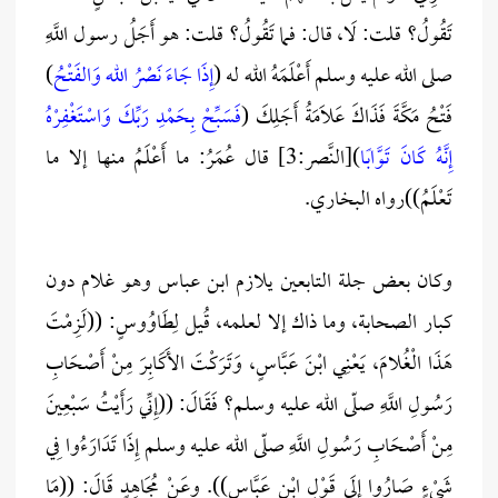
تَقُولُ؟ قلت: لَا، قال: فما تَقُولُ؟ قلت: هو أَجَلُ رسول اللَّهِ
صلى الله عليه وسلم أَعْلَمَهُ الله له (
إِذَا جَاءَ نَصْرُ الله وَالفَتْح
ُ)
فَتْحُ مَكَّةَ فَذَاكَ عَلَامَةُ أَجَلِكَ (
فَسَبِّحْ بِحَمْدِ رَبِّكَ وَاسْتَغْفِرْهُ
إِنَّهُ كَانَ تَوَّابًا
)[النَّصر:3] قال عُمَرُ: ما أَعْلَمُ منها إلا ما
تَعْلَمُ))رواه البخاري.
وكان بعض جلة التابعين يلازم ابن عباس وهو غلام دون
كبار الصحابة، وما ذاك إلا لعلمه، قُيل لِطَاوُوسٍ: ((لَزِمْتَ
هَذَا الْغُلامَ، يَعْنِي ابْنَ عَبَّاسٍ، وَتَرَكْتَ الأَكَابِرَ مِنْ أَصْحَابِ
رَسُولِ اللَّهِ صلّى الله عليه وسلم؟ فَقَالَ: ((إِنِّي رَأَيْتُ سَبْعِينَ
مِنْ أَصْحَابِ رَسُولِ اللَّهِ صلّى الله عليه وسلم إِذَا تَدَارَءُوا فِي
شَيْءٍ صَارُوا إِلَى قَوْلِ ابْنِ عَبَّاسٍ)). وعَنْ مُجَاهِدٍ قَالَ: ((مَا