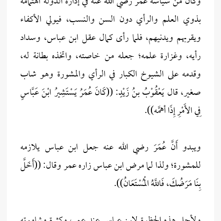
وكان من سياسة عمر رضي الله عنه في إدارة الدولة اهتمامه
بذوي العلم والرأي دون السن والنسب، فيولي الأكفاء
ويقربهم ويدنيهم، فلما رأى كمال عقل ابن عباس، وسداد
رأيه، وغزارة علمه؛ جعله من خاصته، واتخذه بطانة له،
وقدمه على الشيوخ الكبار في الرأي والمشورة وهو شاب
صغير، قال يَعْقُوْبُ بنُ زَيْدٍ: ((كَانَ عُمَرُ يَسْتَشِيرُ ابْنَ عَبَّاسٍ
فِي الأَمْرِ إِذَا أهمَّه)).
ويبدو أَنَّ عُمَرَ رضي الله عنه جعل ابن عباس يلازمه
للمشورة؛ ولذا لما مرض ابن عباس زاره عمر وقال: ((أَخَلَّ
بِنَا مَرَضُكَ، فَاللَّهُ الْمُسْتَعَانُ)).
ولأجل هذه الحظوة لابن عباس عند عمر، وكثرة مشاورته