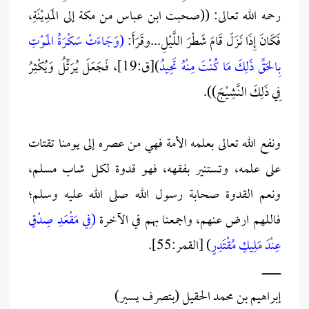
رحمه الله تعالى: ((صحبت ابن عباس من مكة إلى المَدِيْنَةِ،
فَكَانَ إِذَا نَزَلَ قَامَ شَطْرَ اللَّيْلِ...وقَرَأَ:
(وَجَاءَتْ سَكْرَةُ المَوْتِ
بِالحَقِّ ذَلِكَ مَا كُنْتَ مِنْهُ تَحِيدُ
)[ق:19]، فَجَعَلَ يُرَتِّلُ وَيُكْثِرُ
فِي ذَلِكَ النَّشِيْجَ)).
ونفع الله تعالى بعلمه الأمة فهي من عصره إلى يومنا تقتات
على علمه، وتستنير بفقهه، فهو قدوة لكل شاب مسلم،
ونعم القدوة صحابة رسول الله صلى الله عليه وسلم؛
فاللهم ارض عنهم، واجمعنا بهم في الآخرة
(فِي مَقْعَدِ صِدْقٍ
عِنْدَ مَلِيكٍ مُقْتَدِر
ٍ) [القمر:55].
ـــــــــــــــــــــــــــ
إبراهيم بن محمد الحقيل (بتصرف يسير)