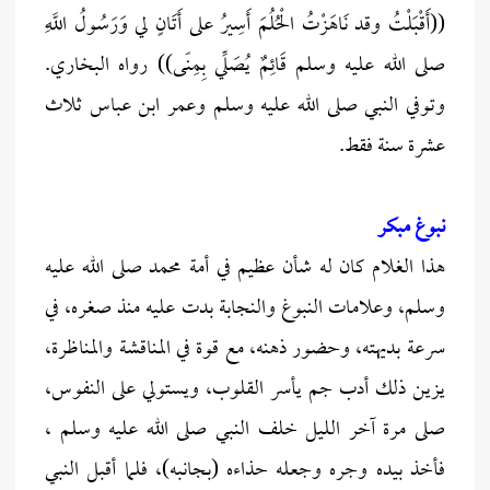
((أَقْبَلْتُ وقد نَاهَزْتُ الْحُلُمَ أَسِيرُ على أَتَانٍ لي وَرَسُولُ اللَّهِ
صلى الله عليه وسلم قَائِمٌ يُصَلِّي بِمِنًى)) رواه البخاري.
وتوفي النبي صلى الله عليه وسلم وعمر ابن عباس ثلاث
عشرة سنة فقط.
نبوغ مبكر
هذا الغلام كان له شأن عظيم في أمة محمد صلى الله عليه
وسلم، وعلامات النبوغ والنجابة بدت عليه منذ صغره، في
سرعة بديهته، وحضور ذهنه، مع قوة في المناقشة والمناظرة،
يزين ذلك أدب جم يأسر القلوب، ويستولي على النفوس،
صلى مرة آخر الليل خلف النبي صلى الله عليه وسلم ،
فأخذ بيده وجره وجعله حذاءه (بجانبه)، فلما أقبل النبي