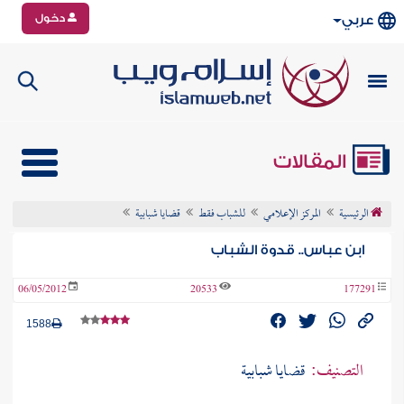
دخول
عربي
المقالات
الرئيسية
المركز الإعلامي
للشباب فقط
قضايا شبابية
ابن عباس.. قدوة الشباب
06/05/2012
20533
177291
1588
التصنيف:
قضايا شبابية