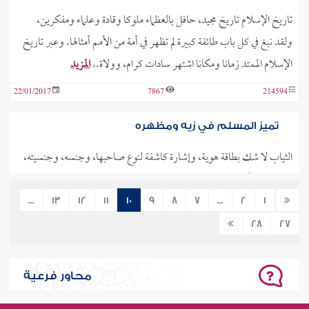
تاريخ الإسلام تاريخ مجيد، حافل بالعظماء ملوكا وقادة وعلماء ومفكرين،
ولقد نبغ في كل باب طائفة كبيرة لم تظهر في أمة من الأمم أمثالها. وعبر تاريخ
الإسلام الممتد زمانا ومكانا اشتهر سادات كرام، وولاة..
المزيد
22/01/2017
7867
214594
تميز المسلم في زيه ومظهره
الثياب لا شك بطاقة هوية، وإشارة كاشفة لنوع صاحبها، وجنسه، وجنسيته،
ومعتقده، وأخلاقه، ومستواه الاجتماعي، وغير ذلك من الدلالات. وخلط
النسب فيها يحدث نوعًا من الفوضى الاجتماعية والقيمية، فلو لبس..
المزيد
...
13
12
11
10
9
8
7
...
2
1
28
27
08/01/2017
8240
214402
قدوات الشباب بين المسوخ وأهل الرسوخ
محاور فرعية
من أصول التربية التي اتفق عليها كل المتخصصين في هذا المجال التربية