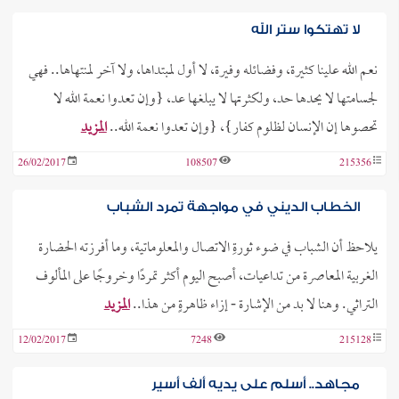
لا تهتكوا ستر الله
نعم الله علينا كثيرة، وفضائله وفيرة، لا أول لمبتداها، ولا آخر لمنتهاها.. فهي
لجسامتها لا يحدها حد، ولكثرتها لا يبلغها عد، {وإن تعدوا نعمة الله لا
تحصوها إن الإنسان لظلوم كفار}، {وإن تعدوا نعمة الله..
المزيد
26/02/2017
108507
215356
الخطاب الديني في مواجهة تمرد الشباب
يلاحظ أن الشباب في ضوء ثورةِ الاتصال والمعلوماتية، وما أفرزته الحضارة
الغربية المعاصرة من تداعيات، أصبح اليوم أكثر تمردًا وخروجًا على المألوف
التراثي. وهنا لا بد من الإشارة - إزاء ظاهرةٍ من هذا..
المزيد
12/02/2017
7248
215128
مجاهد.. أسلم على يديه ألف أسير