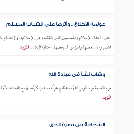
عولمة الأخلاق.. وأثرها على الشباب المسلم
حاول أعداء الإسلام والمسلمين كثيرا القضاء على الإسلام، أو إخضاع ب
انتصروا في بعضها وانهزموا في بعضها، احتلوا البلاد..
المزيد
وشاب نشأ في عبادة الله
يومٍ القيامة يوم طويلٍ قدرُه، عظيمٍ هَوْلُه، شديدٍ كَرْبُه، يجمع الله فيه الأوَّلينَ والآ
المزيد
الشجاعة في نصرة الحق