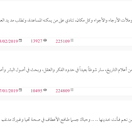
وملأت الأرجاء والأجواء وكل مكان، تنادي على من يمكنه المساعدة، وتطلب مد يد الع
13927
225109
3/02/2019
، من أعلام التاريخ، سار شوطاً بعيداً في حدود الفكر والعقل، وبحث في أصول البشر وأ
10495
224809
7/01/2019
ك من نــعم فـــأنت خــدينها .. .. وحباك جســما طــافح الأعطاف في صحــة تحـيا وغــيرك مدنف .