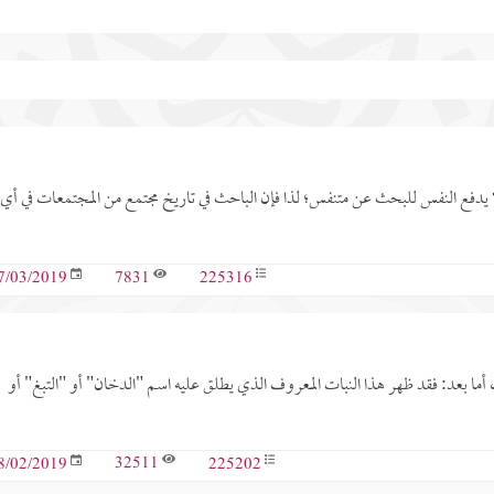
ا يدفع النفس للبحث عن متنفس؛ لذا فإن الباحث في تاريخ مجتمع من المجتمعات في أي
7831
225316
7/03/2019
أما بعد: فقد ظهر هذا النبات المعروف الذي يطلق عليه اسم "الدخان" أو "التبغ" أو
32511
225202
8/02/2019