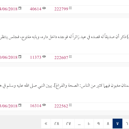
40614
222799
4/06/2018
د بن عبد الملك المعروف بابن المكوي عاش بين عامي (324- 401هـ) ذكر أن صديقاً له قصده في عيد زائراً له فوجده داخل داره، وبابه مفتوح، فجلس ينتظ
11373
222607
0/06/2018
ان مغبون فيهما كثير من الناس: الصحة والفراغ]. يبين النبي صلى الله عليه وسلم في ه
16314
222562
3/06/2018
28
27
...
10
9
8
7
6