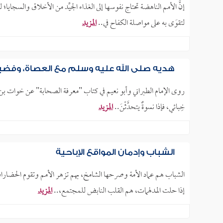
إنَّ الأمم الناهضة تحتاج نفوسها إلى الغذاء الجيِّد من الأخلاق والسجايا؛ ل
لتقوَى به على مواصلة الكفاح في..
المزيد
هديه صلى الله عليه وسلم مع العصاة، وفضيل
روى الإمام الطبراني وأبو نعيم في كتاب "معرفة الصحابة" عن خوات بن جبير قال: 
خِبائي، فإذا نسوةٌ يتحدَّثْنَ..
المزيد
الشباب وإدمان المواقع الإباحية
الشباب هم عماد الأمة وصرحها الشامخ، بهم تزهر الأمم وتقوم الحضارات
إذا حلت المدلهمات، هم القلب النابض للمجتمع،..
المزيد