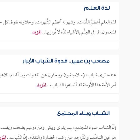
لذة العلـم
لذة العلم أعظمُ اللَّذات، وشهوته أعظم الشَّهوات، وحلاوته تفوق كل
المنعمون، فـ "في العِلْم بالأشياء لذَّة لا تُوازيها..
المزيد
مصعب بن عمير.. قدوة الشباب الأبرار
عندما ترى شباب الإسلامينقبون ويبحثون عن القدوات بين أقدام اللاعبين، 
أمر الأمة هذا الأزمنة قد أضاعوا الشباب،..
المزيد
الشباب وبناء المجتمع
إنّ الشباب عمود المجتمع، بهم يقوى ويبقى ومن دونهم يضعف ويضمحل
هو عين التخلّف والتّراجع عن ركب الحضارة والتقدّم. إنّ الشّباب..
المز