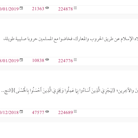
21363
224878
0/01/2019
لاد الإسلام عن طريق الحروب والمعارك، فخاضوا مع المسلمين حروبا صليبية طويلة،
10838
224776
8/01/2019
خِرين؛ {لِيَجْزِيَ الَّذِينَ أَسَاءُوا بِمَا عَمِلُوا وَيَجْزِيَ الَّذِينَ أَحْسَنُوا بِالْحُسْنَى}[النج..
47577
224689
0/12/2018