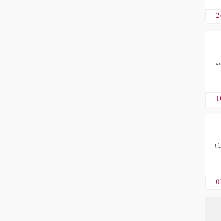
2
ره،
1
ذا
0