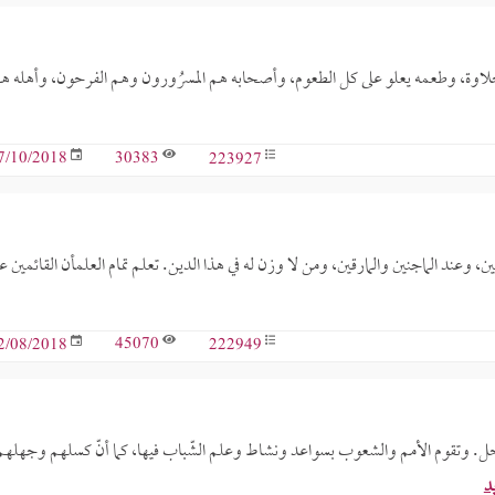
 حلاوة، وطعمه يعلو على كل الطعوم، وأصحابه هم المسرُورون وهم الفرحون، وأهله ه
30383
223927
7/10/2018
وعند الماجنين والمارقين، ومن لا وزن له في هذا الدين. تعلم تمام العلمأن القائمين ع
45070
222949
2/08/2018
. وتقوم الأمم والشعوب بسواعد ونشاط وعلم الشّباب فيها، كما أنّ كسلهم وجهلهم
يد