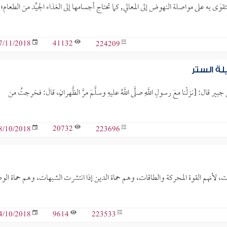
تقوَى به على مواصلة النهوض إلى المعالي, كما تحتاج أجسامها إلى الغذاء الجيِّد من الطعام؛
41132
224209
7/11/2018
ة الستر
[نزلْنا معَ رسولِ اللَّهِ صلَّى اللَّهُ عليهِ وسلَّمَ مرَّ الظَّهرانِ، قالَ: فخرجتُ من
20732
223696
8/10/2018
، لأنهم القوة المحركة والطاقات، وهم حماة الدين إذا انتشرت الشبهات، وهم حماة الو
9614
223533
4/10/2018