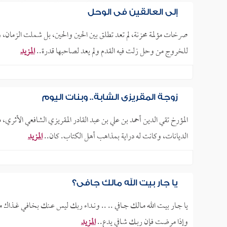
إلى العالقين في الوحل
صرخات مؤلمة محزنة، لم تعد تطلق بين الحين والحين، بل شملت الزمان، 
للخروج من وحل زلت فيه القدم ولم يعد لصاحبها قدرة..
المزيد
زوجة المقريزي الشابة.. وبنات اليوم
المؤرخ تقي الدين أحمد بن علي بن عبد القادر المقريزي الشافعي الأثري
الديانات، وكانت له دراية بمذاهب أهل الكتاب. كان..
المزيد
يا جار بيت الله مالك جافي؟
يا جــار بيــت الله مــالك جـــافي .. .. ونــداء ربك ليس عــنك بخـافـي غــذا
وإذا مرضـت فـإن ربــك شـافي يدع..
المزيد