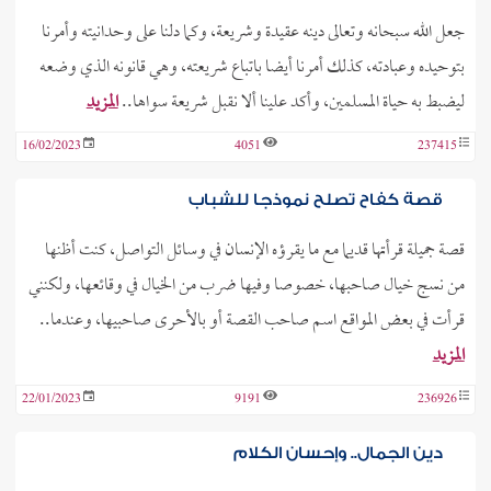
جعل الله سبحانه وتعالى دينه عقيدة وشريعة، وكما دلنا على وحدانيته وأمرنا
بتوحيده وعبادته، كذلك أمرنا أيضا باتباع شريعته، وهي قانونه الذي وضعه
ليضبط به حياة المسلمين، وأكد علينا ألا نقبل شريعة سواها..
المزيد
16/02/2023
4051
237415
قصة كفاح تصلح نموذجا للشباب
قصة جميلة قرأتها قديما مع ما يقرؤه الإنسان في وسائل التواصل، كنت أظنها
من نسج خيال صاحبها، خصوصا وفيها ضرب من الخيال في وقائعها، ولكنني
قرأت في بعض المواقع اسم صاحب القصة أو بالأحرى صاحبيها، وعندما..
المزيد
22/01/2023
9191
236926
دين الجمال.. وإحسان الكلام