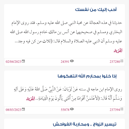
أحب إليك من نفسك
حديثنا في هذه العجالة عن محبة النبي صلى الله عليه وسلم. فقد روى الإمام
البخاري ومسلم في صحيحيهما عن أنس بن مالك خادم رسول الله صلى الله
عليه وسلم أن النبي عليه الصلاة والسلام قال: (ثلاث من كن فيه وجد..
المزيد
02/04/2023
24391
237280
إذا خلوا بمحارم الله انتهكوها
روى الإمام ابن ماجه في سننه عَنْ ثَوْبَانَ: عَنْ النَّبِيِّ صَلَّى اللهُ عَلَيْهِ وَعَلَى آلِهِ
وَسَلَّمَ أَنَّهُ قَالَ: (لَأَعْلَمَنَّ أَقْوَامًا مِنْ أُمَّتِي يَأْتُونَ يَوْمَ الْقِيَامَةِ..
المزيد
08/03/2023
55878
237394
تيسير الزواج .. ومحاربة الفواحش