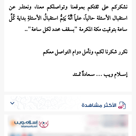
نشكركم على ثقتكم بموقعنا وتواصلكم معنا، ونعتذر عن
استقبال الأسئلة حالياً، علماً أنَّهُ يَتِمُّ استقبالُ الأسئلةِ بداية كُلِّ
ساعة بتوقيت مكة المكرمة "بسقف محدد لكل ساعة"..
نكرر شكرنا لكم، ونأمل دوام التواصل معكم
إســــــلام ويب … ســــعادةٌ تمـــــتد
الأكثر مشاهدة