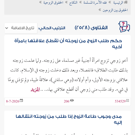
الرئيسية
فقه الأسرة المسلمة
النكاح
الحقوق الزوجية
ن الفتوى
الحقوق بين الزوجين
الفتاوى (2528)
الترتيب الحالي:
حكم طلب الزوج من زوجته أن تقطع علاقتها بامرأة
أخيه
أخو زوجي تزوج امرأةً أجنبيةً غير مسلمة، على زوجته. ولما علمت زوجته
بذلك طلبت الطلاق؛ فانفصلا، وبعد ذلك دخلت زوجته في الإسلام. كانت
علاقتي بزوجته الأولى، وأم أولاده (وهي سلفتي)، علاقةً طيبة، ولم تؤذني يومًا
في شيء. وقد طلب مني زوجي أن أقطع علاقتي بها،.. ..
المزيد
8-7-2026
206
534529
مدى وجوب طاعة الزوج إذا طلب من زوجته انتقالها
إليه