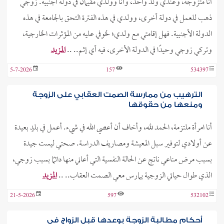
أنا متزوجة، وعندي ولد واحد، وأنا وولدي مقيمان في دولة أجنبية. زوجي
ذهب للعمل في دولة أخرى، وولدي في هذه الفترة التحق بالجامعة في هذه
الدولة الأجنبية. فهل إقامتي مع ولدي؛ لخوفي عليه من المؤثرات الخارجية،
وتركي زوجي وحيدًا في الدولة الأخرى، فيه أي إثم.. ..
المزيد
5-7-2026
157
534397
الترهيب من ممارسة الصمت العقابي على الزوجة
ومنعها من حقوقها
أنا امرأة ملتزمة، الحمد لله، وأخاف أن أعصي الله في شيء. أعمل في بلدٍ بعيدة
عن أولادي لتوفير سبل المعيشة ومصاريف الدراسة. صحتي ليست جيدة
بسبب مرض مناعي ناتج عن الحالة النفسية التي أعاني منها دائمًا بسبب زوجي،
الذي طوال حياتي الزوجية يمارس معي الصمت العقاب.. ..
المزيد
21-5-2026
597
532102
أحكام مطالبة الزوجة بوعدها قبل الزواج في